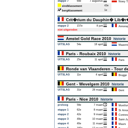
etappe 7
69e
7 augustus
Nowy T
43e
eindklassement
1e
bergklassement
Crit�rium du Dauphin� Lib�
etappe 2
157e
8 juni
Annona
niet uitgereden
Amstel Gold Race 2010
historie
UITSLAG
54e
18 april
Maastri
Paris - Roubaix 2010
historie
UITSLAG
25e
11 april
Paris
Ronde van Vlaanderen - Tour d
UITSLAG
11e
4 april
Brugge
Gent - Wevelgem 2010
historie
UITSLAG
31e
28 maart
Gent
Paris - Nice 2010
historie
proloog
59e
7 maart
Montfor
etappe 1
62e
8 maart
St Arnou
etappe 2
42e
9 maart
Contres
etappe 3
49e
10 maart
Saint-Ju
etappe 4
40e
11 maart
Maurs