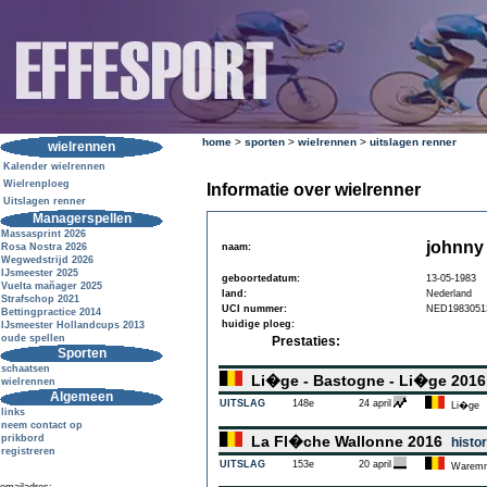
home
>
sporten
>
wielrennen
>
uitslagen renner
wielrennen
Kalender wielrennen
Wielrenploeg
Informatie over wielrenner
Uitslagen renner
Managerspellen
Massasprint 2026
johnny
Rosa Nostra 2026
naam:
Wegwedstrijd 2026
IJsmeester 2025
geboortedatum:
13-05-1983
Vuelta mañager 2025
land:
Nederland
Strafschop 2021
UCI nummer:
NED1983051
Bettingpractice 2014
huidige ploeg:
IJsmeester Hollandcups 2013
oude spellen
Prestaties:
Sporten
schaatsen
Li�ge - Bastogne - Li�ge 201
wielrennen
Algemeen
UITSLAG
148e
24 april
Li�ge
links
neem contact op
prikbord
La Fl�che Wallonne 2016
histor
registreren
UITSLAG
153e
20 april
Warem