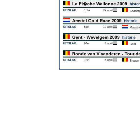
La Fl�che Wallonne 2009
histor
UITSLAG
114e
22 april
Charlero
Amstel Gold Race 2009
historie
UITSLAG
64e
19 april
Maastri
Gent - Wevelgem 2009
historie
UITSLAG
64e
8 april
Gent
Ronde van Vlaanderen - Tour d
UITSLAG
12e
5 april
Brugge