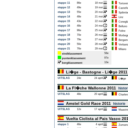
etappe 11
86e
18 mei
Tortoret
etappe 12
49e
19 mei
Castefi
etappe 13
55e
20 mei
Spilimb
etappe 14
48e
21 mei
Linz
etappe 15
43e
22 mei
Conegli
etappe 16
48e
24 mei
Belluno
etappe 17
96e
25 mei
Feltre
etappe 18
70e
26 mei
Morbeg
etappe 19
79e
27 mei
Bergam
etappe 20
50e
28 mei
Verbani
etappe 21
76e
29 mei
Milano
58e
eindklassement
97e
puntenklassement
10e
bergklassement
Li�ge - Bastogne - Li�ge 201
UITSLAG
24e
24 april
Li�ge
La Fl�che Wallonne 2011
histor
UITSLAG
48e
20 april
Charlero
Amstel Gold Race 2011
historie
UITSLAG
12e
17 april
Maastri
Vuelta Ciclista al Pais Vasco 2
etappe 1
46e
4 april
Zumarr