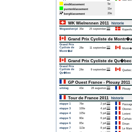
5e
eindklassement
11e
puntenklassement
20e
bergklassement
WK Wielrennen 2011
historie
Wegwedstrijd
35e
25 september
Kopenh
Grand Prix Cycliste de Montr�
Grand Prix
Cycliste de
28e
11 september
Montr�
Montr�al
Grand Prix Cycliste de Qu�be
Grand Prix
Cycliste de
24e
9 september
Quebec
Qu�bec
GP Ouest France - Plouay 201
uitslag
43e
28 augustus
Plouay
Tour de France 2011
historie
etappe 1
76e
2 juli
Passage 
etappe 3
100e
4 juli
Olonne-
etappe 4
105e
5 juli
Lorient
etappe 5
90e
6 juli
Carhaix
etappe 6
95e
7 juli
Dinan
etappe 7
113e
8 juli
Le Man