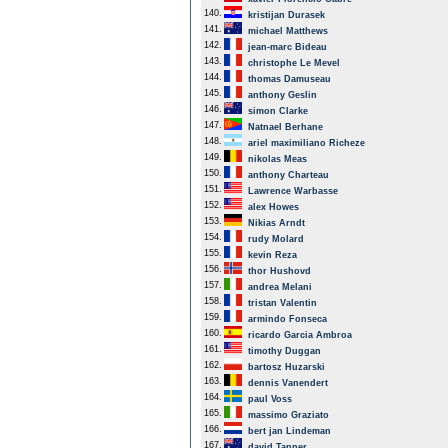
140.
kristijan Durasek
141.
michael Matthews
142.
jean-marc Bideau
143.
christophe Le Mevel
144.
thomas Damuseau
145.
anthony Geslin
146.
simon Clarke
147.
Natnael Berhane
148.
ariel maximiliano Richeze
149.
nikolas Meas
150.
anthony Charteau
151.
Lawrence Warbasse
152.
alex Howes
153.
Nikias Arndt
154.
rudy Molard
155.
kevin Reza
156.
thor Hushovd
157.
andrea Melani
158.
tristan Valentin
159.
armindo Fonseca
160.
ricardo Garcia Ambroa
161.
timothy Duggan
162.
bartosz Huzarski
163.
dennis Vanendert
164.
paul Voss
165.
massimo Graziato
166.
bert jan Lindeman
167.
david Tanner