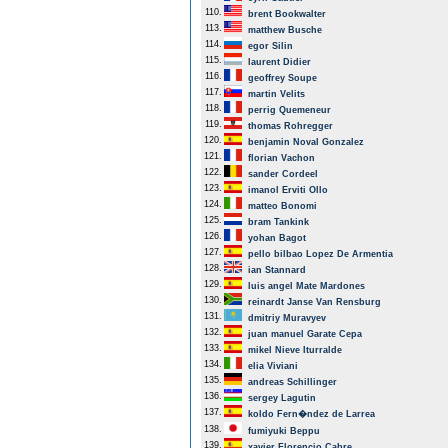
110.
brent Bookwalter
113.
matthew Busche
114.
egor Silin
115.
laurent Didier
116.
geoffrey Soupe
117.
martin Velits
118.
perrig Quemeneur
119.
thomas Rohregger
120.
benjamin Noval Gonzalez
121.
florian Vachon
122.
sander Cordeel
123.
imanol Erviti Ollo
124.
matteo Bonomi
125.
bram Tankink
126.
yohan Bagot
127.
pello bilbao Lopez De Armentia
128.
ian Stannard
129.
luis angel Mate Mardones
130.
reinardt Janse Van Rensburg
131.
dmitriy Muravyev
132.
juan manuel Garate Cepa
133.
mikel Nieve Iturralde
134.
elia Viviani
135.
andreas Schillinger
136.
sergey Lagutin
137.
koldo Fern�ndez de Larrea
138.
fumiyuki Beppu
139.
xavier Florencio Cabre