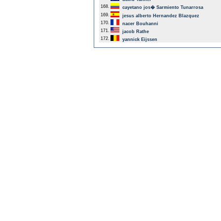
168.
cayetano jos� Sarmiento Tunarrosa
169.
jesus alberto Hernandez Blazquez
170.
nacer Bouhanni
171.
jacob Rathe
172.
yannick Eijssen