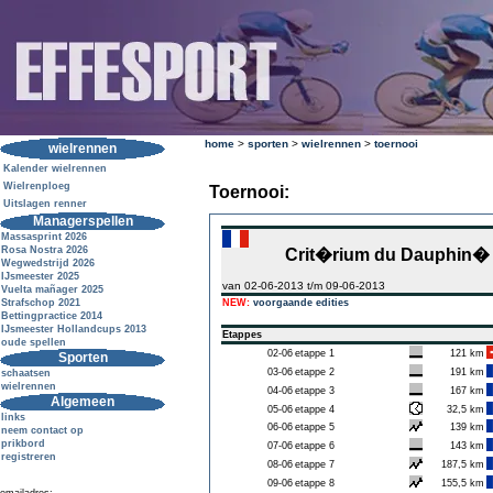
home
>
sporten
>
wielrennen
>
toernooi
wielrennen
Kalender wielrennen
Wielrenploeg
Toernooi:
Uitslagen renner
Managerspellen
Massasprint 2026
Rosa Nostra 2026
Crit�rium du Dauphin�
Wegwedstrijd 2026
IJsmeester 2025
van 02-06-2013 t/m 09-06-2013
Vuelta mañager 2025
Strafschop 2021
NEW:
voorgaande edities
Bettingpractice 2014
IJsmeester Hollandcups 2013
Etappes
oude spellen
02-06
etappe 1
121 km
Sporten
03-06
etappe 2
191 km
schaatsen
wielrennen
04-06
etappe 3
167 km
Algemeen
05-06
etappe 4
32,5 km
links
06-06
etappe 5
139 km
neem contact op
prikbord
07-06
etappe 6
143 km
registreren
08-06
etappe 7
187,5 km
09-06
etappe 8
155,5 km