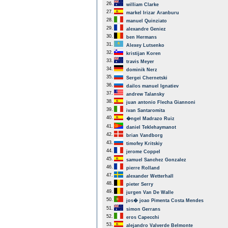
26.
william Clarke
27.
markel Irizar Aranburu
28.
manuel Quinziato
29.
alexandre Geniez
30.
ben Hermans
31.
Alexey Lutsenko
32.
kristijan Koren
33.
travis Meyer
34.
dominik Nerz
35.
Sergei Chernetski
36.
dailos manuel Ignatiev
37.
andrew Talansky
38.
juan antonio Flecha Giannoni
39.
ivan Santaromita
40.
�ngel Madrazo Ruiz
41.
daniel Teklehaymanot
42.
brian Vandborg
43.
timofey Kritskiy
44.
jerome Coppel
45.
samuel Sanchez Gonzalez
46.
pierre Rolland
47.
alexander Wetterhall
48.
pieter Serry
49.
jurgen Van De Walle
50.
jos� joao Pimenta Costa Mendes
51.
simon Gerrans
52.
eros Capecchi
53.
alejandro Valverde Belmonte