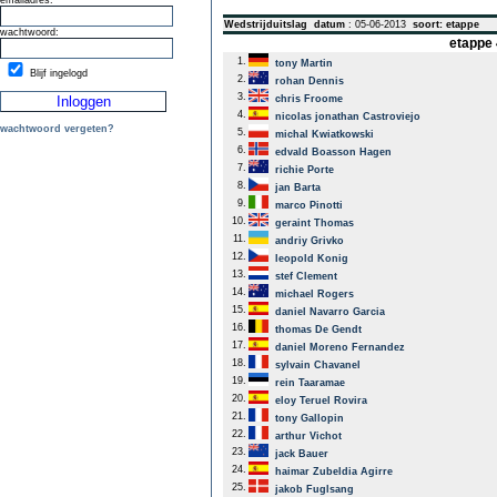
emailadres:
Wedstrijduitslag
datum
: 05-06-2013
soort: etappe
wachtwoord:
etappe 
1.
tony Martin
Blijf ingelogd
2.
rohan Dennis
3.
chris Froome
4.
nicolas jonathan Castroviejo
wachtwoord vergeten?
5.
michal Kwiatkowski
6.
edvald Boasson Hagen
7.
richie Porte
8.
jan Barta
9.
marco Pinotti
10.
geraint Thomas
11.
andriy Grivko
12.
leopold Konig
13.
stef Clement
14.
michael Rogers
15.
daniel Navarro Garcia
16.
thomas De Gendt
17.
daniel Moreno Fernandez
18.
sylvain Chavanel
19.
rein Taaramae
20.
eloy Teruel Rovira
21.
tony Gallopin
22.
arthur Vichot
23.
jack Bauer
24.
haimar Zubeldia Agirre
25.
jakob Fuglsang