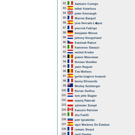
82.
damiano Cunego
83.
mikel Astarloza
84.
peter Kennaugh
85.
Warren Barguil
86.
jose Herrada L�pez
87.
pierrick Fedrigo
88.
benjamin Minow
89.
johnny Hoogerland
90.
frantisek Rabon
91.
francesco Gavazzi
92.
michel Kreder
93.
gianni Meersman
94.
thomas Voeckler
95.
yann Huguet
96.
Tim Wellens
97.
gorka Izagirre Insausti
98.
kenny Elissonde
99.
Wesley Sulzberger
100.
florian Guillou
101.
tom jelte Slagter
102.
maciej Paterski
103.
sylvester Szmyd
104.
francois Parisien
105.
elia Favilli
106.
petr Ignatenko
107.
egoi Martinez De Esteban
108.
romain Sicard
109.
cyril Gautier