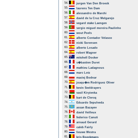
54.
jurgen Van Den Broeck
55.
laurens Ten Dam
56.
alessandro de Marchi
57.
david de la Cruz Melgarejo
58.
vegard stake Laengen
59.
sergio miguel moreira Paulinho
60.
wout Poels
61.
alberto Contador Velasco
62.
nicki Sorensen
63.
alberto Losado
64.
robert Wagner
65.
mitchell Docker
66.
s�bastien Duret
67.
mathieu Ladagnous
68.
marc Lotz
69.
maciej Bodnar
70.
joaqu�m Rodriguez Oliver
71.
kevin Seeldrayers
72.
vasil Kiryienka
73.
bart de Clercq
74.
Eduardo Sepulveda
75.
assan Bazayev
76.
david Veilleux
77.
federico Canuti
78.
arnaud Gerard
79.
caleb Fairly
80.
lieuwe Westra
81.
kris Boeckmans