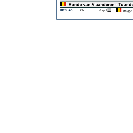
Ronde van Vlaanderen - Tour d
UITSLAG
73e
6 april
Brugge