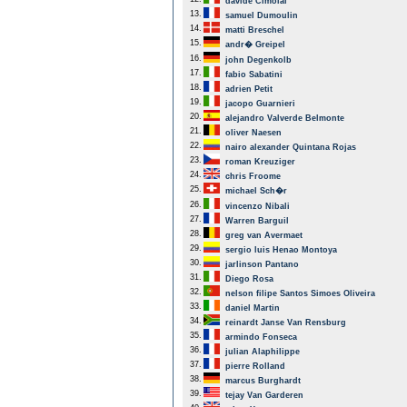
davide Cimolai
13.
samuel Dumoulin
14.
matti Breschel
15.
andr� Greipel
16.
john Degenkolb
17.
fabio Sabatini
18.
adrien Petit
19.
jacopo Guarnieri
20.
alejandro Valverde Belmonte
21.
oliver Naesen
22.
nairo alexander Quintana Rojas
23.
roman Kreuziger
24.
chris Froome
25.
michael Sch�r
26.
vincenzo Nibali
27.
Warren Barguil
28.
greg van Avermaet
29.
sergio luis Henao Montoya
30.
jarlinson Pantano
31.
Diego Rosa
32.
nelson filipe Santos Simoes Oliveira
33.
daniel Martin
34.
reinardt Janse Van Rensburg
35.
armindo Fonseca
36.
julian Alaphilippe
37.
pierre Rolland
38.
marcus Burghardt
39.
tejay Van Garderen