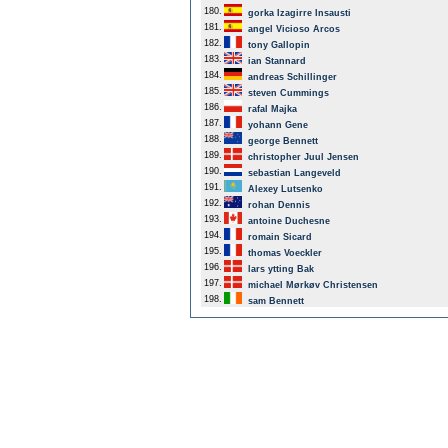
180.
gorka Izagirre Insausti
181.
angel Vicioso Arcos
182.
tony Gallopin
183.
ian Stannard
184.
andreas Schillinger
185.
steven Cummings
186.
rafal Majka
187.
yohann Gene
188.
george Bennett
189.
christopher Juul Jensen
190.
sebastian Langeveld
191.
Alexey Lutsenko
192.
rohan Dennis
193.
antoine Duchesne
194.
romain Sicard
195.
thomas Voeckler
196.
lars ytting Bak
197.
michael Mørkøv Christensen
198.
sam Bennett