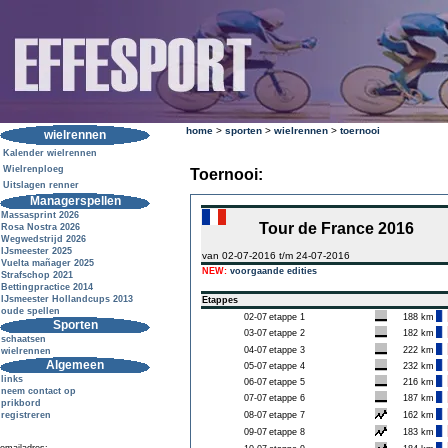
home
>
sporten
>
wielrennen
>
toernooi
wielrennen
Kalender wielrennen
Wielrenploeg
Toernooi:
Uitslagen renner
Managerspellen
Massasprint 2026
Tour de France 2016
Rosa Nostra 2026
Wegwedstrijd 2026
IJsmeester 2025
van 02-07-2016 t/m 24-07-2016
Vuelta mañager 2025
NEW:
voorgaande edities
Strafschop 2021
Bettingpractice 2014
IJsmeester Hollandcups 2013
Etappes
oude spellen
02-07
etappe 1
188 km
Sporten
03-07
etappe 2
182 km
schaatsen
04-07
etappe 3
222 km
wielrennen
Algemeen
05-07
etappe 4
232 km
links
06-07
etappe 5
216 km
neem contact op
07-07
etappe 6
187 km
prikbord
registreren
08-07
etappe 7
162 km
09-07
etappe 8
183 km