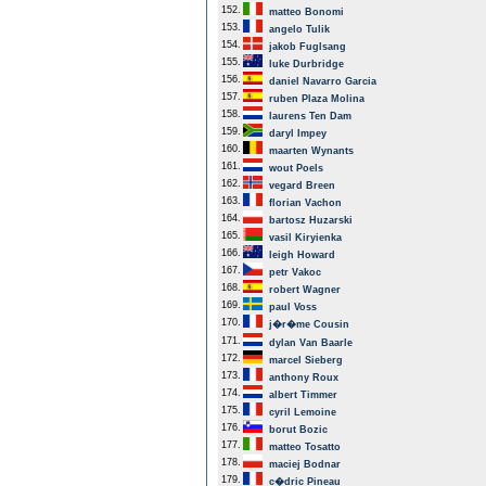
152.
matteo Bonomi
153.
angelo Tulik
154.
jakob Fuglsang
155.
luke Durbridge
156.
daniel Navarro Garcia
157.
ruben Plaza Molina
158.
laurens Ten Dam
159.
daryl Impey
160.
maarten Wynants
161.
wout Poels
162.
vegard Breen
163.
florian Vachon
164.
bartosz Huzarski
165.
vasil Kiryienka
166.
leigh Howard
167.
petr Vakoc
168.
robert Wagner
169.
paul Voss
170.
j�r�me Cousin
171.
dylan Van Baarle
172.
marcel Sieberg
173.
anthony Roux
174.
albert Timmer
175.
cyril Lemoine
176.
borut Bozic
177.
matteo Tosatto
178.
maciej Bodnar
179.
c�dric Pineau