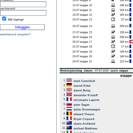
emailadres:
10-07
etappe 9
184 km
12-07
etappe 10
198 km
wachtwoord:
13-07
etappe 11
164 km
14-07
etappe 12
185 km
Blijf ingelogd
15-07
etappe 13
37 km
16-07
etappe 14
208 km
17-07
etappe 15
159 km
wachtwoord vergeten?
18-07
etappe 16
206 km
20-07
etappe 17
184 km
21-07
etappe 18
17 km
22-07
etappe 19
146 km
23-07
etappe 20
146 km
24-07
etappe 21
113 km
Wedstrijduitslag
datum
: 07-07-2016
soort: etappe
etappe 
1.
mark Cavendish
2.
marcel Kittel
3.
daniel Mclay
4.
alexander Kristoff
5.
christophe Laporte
6.
peter Sagan
7.
dylan Groenewegen
8.
edward Theuns
9.
Bryan Coquard
10.
shane Archbold
11.
michael Matthews
12.