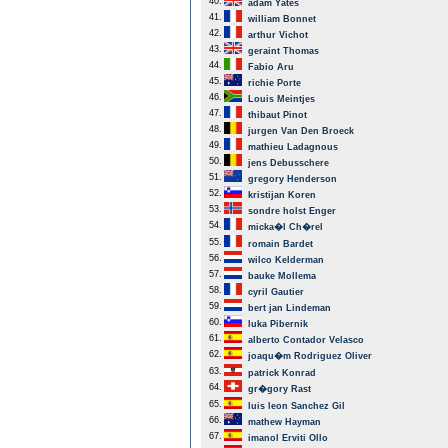
40.
adam Yates
41.
william Bonnet
42.
arthur Vichot
43.
geraint Thomas
44.
Fabio Aru
45.
richie Porte
46.
Louis Meintjes
47.
thibaut Pinot
48.
jurgen Van Den Broeck
49.
mathieu Ladagnous
50.
jens Debusschere
51.
gregory Henderson
52.
kristijan Koren
53.
sondre holst Enger
54.
micka�l Ch�rel
55.
romain Bardet
56.
wilco Kelderman
57.
bauke Mollema
58.
cyril Gautier
59.
bert jan Lindeman
60.
luka Pibernik
61.
alberto Contador Velasco
62.
joaqu�m Rodriguez Oliver
63.
patrick Konrad
64.
gr�gory Rast
65.
luis leon Sanchez Gil
66.
mathew Hayman
67.
imanol Erviti Ollo