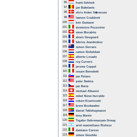
96.
frank Schleck
97.
jan Bakelants
98.
chris Anker S�rensen
99.
lawson Craddock
100.
ben Gastauer
101.
domenico Pozzovivo
102.
steve Morabito
103.
alexis Gougeard
104.
fabrice Jeandesboz
105.
simon Gerrans
106.
ramon Sinkeldam
107.
alberto Losado
108.
roy Curvers
109.
jerome Coppel
110.
cesare Benedetti
111.
jan Polanc
112.
peter Stetina
113.
jan Barta
114.
michael Albasini
115.
mikel Nieve Iturralde
116.
robert Kiserlovski
117.
brent Bookwalter
118.
daniel Teklehaymanot
119.
tony Martin
120.
Tsgabu Gebremaryam Grmay
121.
ariel maximiliano Richeze
122.
damiano Caruso
123.
simon Geschke