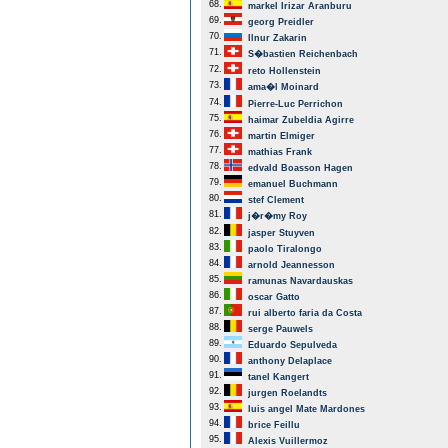
68.
markel Irizar Aranburu
69.
georg Preidler
70.
Ilnur Zakarin
71.
S�bastien Reichenbach
72.
reto Hollenstein
73.
ama�l Moinard
74.
Pierre-Luc Perrichon
75.
haimar Zubeldia Agirre
76.
martin Elmiger
77.
mathias Frank
78.
edvald Boasson Hagen
79.
emanuel Buchmann
80.
stef Clement
81.
j�r�my Roy
82.
jasper Stuyven
83.
paolo Tiralongo
84.
arnold Jeannesson
85.
ramunas Navardauskas
86.
oscar Gatto
87.
rui alberto faria da Costa
88.
serge Pauwels
89.
Eduardo Sepulveda
90.
anthony Delaplace
91.
tanel Kangert
92.
jurgen Roelandts
93.
luis angel Mate Mardones
94.
brice Feillu
95.
Alexis Vuillermoz