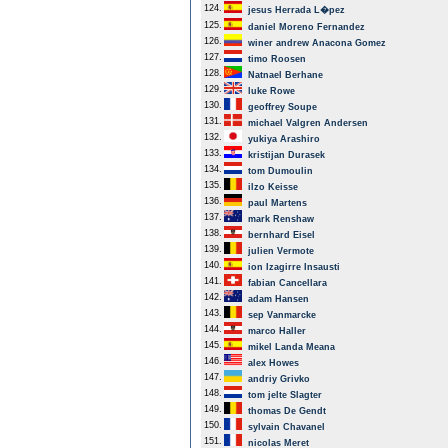
124.
jesus Herrada L�pez
125.
daniel Moreno Fernandez
126.
winer andrew Anacona Gomez
127.
timo Roosen
128.
Natnael Berhane
129.
luke Rowe
130.
geoffrey Soupe
131.
michael Valgren Andersen
132.
yukiya Arashiro
133.
kristijan Durasek
134.
tom Dumoulin
135.
ilzo Keisse
136.
paul Martens
137.
mark Renshaw
138.
bernhard Eisel
139.
julien Vermote
140.
ion Izagirre Insausti
141.
fabian Cancellara
142.
adam Hansen
143.
sep Vanmarcke
144.
marco Haller
145.
mikel Landa Meana
146.
alex Howes
147.
andriy Grivko
148.
tom jelte Slagter
149.
thomas De Gendt
150.
sylvain Chavanel
151.
nicolas Meret