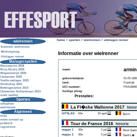
home
>
sporten
>
wielrennen
>
uitslagen renner
wielrennen
Kalender wielrennen
Wielrenploeg
Informatie over wielrenner
Uitslagen renner
Managerspellen
Massasprint 2026
armi
Rosa Nostra 2026
naam:
Wegwedstrijd 2026
IJsmeester 2025
geboortedatum:
01-05-198
Vuelta mañager 2025
land:
Frankrijk
Strafschop 2021
UCI nummer:
FRA19890
Bettingpractice 2014
huidige ploeg:
IJsmeester Hollandcups 2013
oude spellen
Prestaties:
Sporten
schaatsen
La Fl�che Wallonne 2017
histor
wielrennen
Algemeen
UITSLAG
63e
19 april
Binch
links
neem contact op
Tour de France 2016
prikbord
historie
registreren
etappe 1
45e
2 juli
Mont-Saint
etappe 2
95e
3 juli
Saint-L�