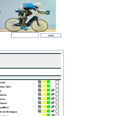
echt
ltje Jans
y
brai
iens
Havre
ug�res
-de-Bretagne