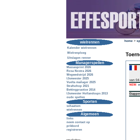
home
>
sp
wielrennen
Kalender wielrennen
Wielrenploeg
Toern
Uitslagen renner
Managerspellen
Massasprint 2026
Rosa Nostra 2026
Wegwedstrijd 2026
IJsmeester 2025
van 04
Vuelta mañager 2025
NEW:
v
Strafschop 2021
Bettingpractice 2014
IJsmeester Hollandcups 2013
Etappe
oude spellen
Sporten
schaatsen
wielrennen
Algemeen
links
neem contact op
prikbord
registreren