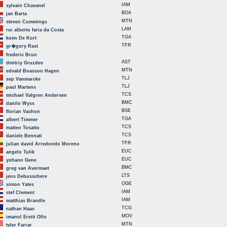
IAM
sylvain Chavanel
BOA
jan Barta
MTN
steven Cummings
LAM
rui alberto faria da Costa
TGA
koen De Kort
TFR
gr�gory Rast
frederic Brun
AST
dmitriy Gruzdev
MTN
edvald Boasson Hagen
TLJ
sep Vanmarcke
TLJ
paul Martens
TCS
michael Valgren Andersen
BMC
danilo Wyss
BSE
florian Vachon
TGA
albert Timmer
TCS
matteo Tosatto
TCS
daniele Bennati
TFR
julian david Arredondo Moreno
EUC
angelo Tulik
EUC
yohann Gene
BMC
greg van Avermaet
LTS
jens Debusschere
OGE
simon Yates
IAM
stef Clement
IAM
matthias Brandle
TCG
nathan Haas
MOV
imanol Erviti Ollo
MTN
tyler Farrar