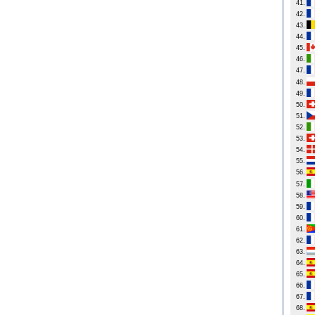
41.
42.
43.
44.
45.
46.
47.
48.
49.
50.
51.
52.
53.
54.
55.
56.
57.
58.
59.
60.
61.
62.
63.
64.
65.
66.
67.
68.