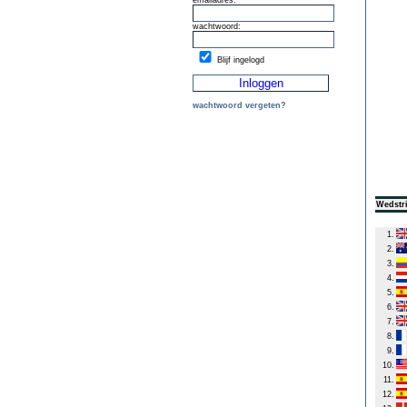
emailadres:
wachtwoord:
Blijf ingelogd
wachtwoord vergeten?
Wedstri
1.
2.
3.
4.
5.
6.
7.
8.
9.
10.
11.
12.