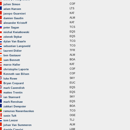
COF
julien Simon
LTS
adam Hansen
KAT
jacopo Guarnieri
ALM
damien Gaudin
KAT
alexander Kristoff
TCS
peter Sagan
EQS
michal Kwiatkowski
EQS
zdenek Stybar
TCG
dylan Van Baarle
TCG
sebastian Langeveld
TFR
laurent Didier
ALM
ben Gastauer
BOA
sam Bennett
KAT
marco Haller
COF
christophe Laporte
COF
Kenneth van Bilsen
SKY
luke Rowe
EUC
Bryan Coquard
EQS
mark Cavendish
EQS
matteo Trentin
SKY
ian Stannard
EQS
mark Renshaw
BOA
zakkari Dempster
TCG
ramunas Navardauskas
OGE
svein Tuft
TLJ
tom Leezer
ALM
johan Van Summeren
LAM
davide Cimolai