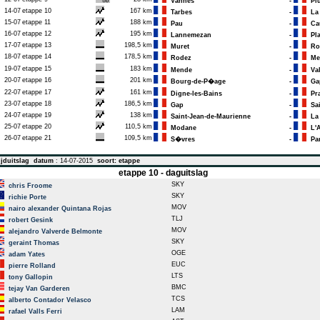
Vannes
-
Plu
14-07
etappe 10
167 km
Tarbes
-
La 
15-07
etappe 11
188 km
Pau
-
Cau
16-07
etappe 12
195 km
Lannemezan
-
Pla
17-07
etappe 13
198,5 km
Muret
-
Ro
18-07
etappe 14
178,5 km
Rodez
-
Men
19-07
etappe 15
183 km
Mende
-
Val
20-07
etappe 16
201 km
Bourg-de-P�age
-
Ga
22-07
etappe 17
161 km
Digne-les-Bains
-
Pra
23-07
etappe 18
186,5 km
Gap
-
Sai
24-07
etappe 19
138 km
Saint-Jean-de-Maurienne
-
La 
25-07
etappe 20
110,5 km
Modane
-
L'A
26-07
etappe 21
109,5 km
S�vres
-
Par
jduitslag
datum
: 14-07-2015
soort: etappe
etappe 10 - daguitslag
SKY
chris Froome
SKY
richie Porte
MOV
nairo alexander Quintana Rojas
TLJ
robert Gesink
MOV
alejandro Valverde Belmonte
SKY
geraint Thomas
OGE
adam Yates
EUC
pierre Rolland
LTS
tony Gallopin
BMC
tejay Van Garderen
TCS
alberto Contador Velasco
LAM
rafael Valls Ferri