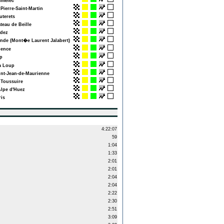
melec
Pierre-Saint-Martin
terets
teau de Beille
dez
de (Mont�e Laurent Jalabert)
ence
p
 Loup
nt-Jean-de-Maurienne
Toussuire
lpe d'Huez
is
4:22:07
59
1:04
1:33
2:01
2:01
2:04
2:04
2:22
2:30
2:51
3:09