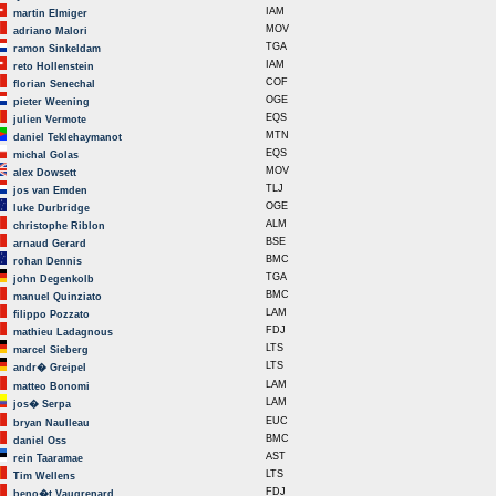
IAM
martin Elmiger
MOV
adriano Malori
TGA
ramon Sinkeldam
IAM
reto Hollenstein
COF
florian Senechal
OGE
pieter Weening
EQS
julien Vermote
MTN
daniel Teklehaymanot
EQS
michal Golas
MOV
alex Dowsett
TLJ
jos van Emden
OGE
luke Durbridge
ALM
christophe Riblon
BSE
arnaud Gerard
BMC
rohan Dennis
TGA
john Degenkolb
BMC
manuel Quinziato
LAM
filippo Pozzato
FDJ
mathieu Ladagnous
LTS
marcel Sieberg
LTS
andr� Greipel
LAM
matteo Bonomi
LAM
jos� Serpa
EUC
bryan Naulleau
BMC
daniel Oss
AST
rein Taaramae
LTS
Tim Wellens
FDJ
beno�t Vaugrenard