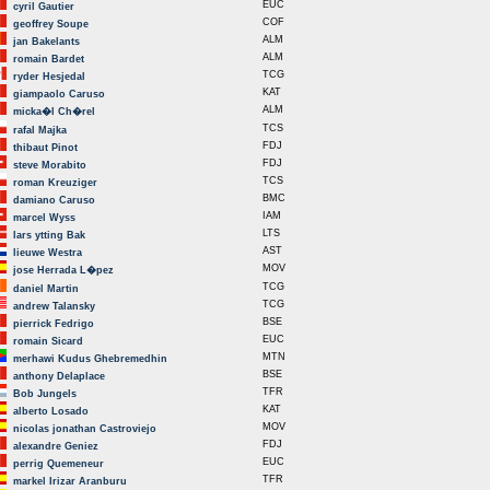
EUC
cyril Gautier
COF
geoffrey Soupe
ALM
jan Bakelants
ALM
romain Bardet
TCG
ryder Hesjedal
KAT
giampaolo Caruso
ALM
micka�l Ch�rel
TCS
rafal Majka
FDJ
thibaut Pinot
FDJ
steve Morabito
TCS
roman Kreuziger
BMC
damiano Caruso
IAM
marcel Wyss
LTS
lars ytting Bak
AST
lieuwe Westra
MOV
jose Herrada L�pez
TCG
daniel Martin
TCG
andrew Talansky
BSE
pierrick Fedrigo
EUC
romain Sicard
MTN
merhawi Kudus Ghebremedhin
BSE
anthony Delaplace
TFR
Bob Jungels
KAT
alberto Losado
MOV
nicolas jonathan Castroviejo
FDJ
alexandre Geniez
EUC
perrig Quemeneur
TFR
markel Irizar Aranburu