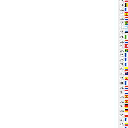
13.
14.
15.
16.
17.
18.
19.
20.
21.
22.
23.
24.
25.
26.
27.
28.
29.
30.
31.
32.
33.
34.
35.
36.
37.
38.
39.
40.