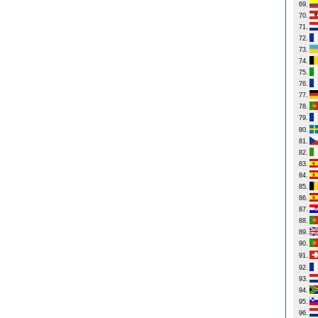
69.
70.
71.
72.
73.
74.
75.
76.
77.
78.
79.
80.
81.
82.
83.
84.
85.
86.
87.
88.
89.
90.
91.
92.
93.
94.
95.
96.