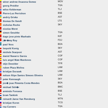
MOV
winer andrew Anacona Gomez
TGA
georg Preidler
TLJ
wilco Kelderman
BSE
Pierre-Luc Perrichon
AST
andriy Grivko
LTS
thomas De Gendt
SKY
nicholas Roche
nicolas Meret
TGA
simon Geschke
KAT
tiago jose pinto Machado
FDJ
j�r�my Roy
BOA
paul Voss
SKY
leopold Konig
AST
michele Scarponi
COF
daniel Navarro Garcia
COF
luis angel Mate Mardones
TFR
stijn Devolder
LAM
ruben Plaza Molina
LAM
kristijan Durasek
LAM
nelson filipe Santos Simoes Oliveira
SKY
peter Kennaugh
BOA
jos� joao Pimenta Costa Mendes
BMC
michael Sch�r
BSE
armindo Fonseca
TLJ
bram Tankink
MTN
reinardt Janse Van Rensburg
TCG
kristijan Koren
TGA
roy Curvers