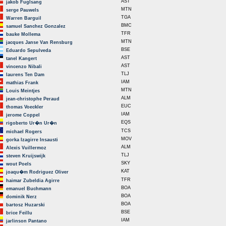
AST
jakob Fuglsang
MTN
serge Pauwels
TGA
Warren Barguil
BMC
samuel Sanchez Gonzalez
TFR
bauke Mollema
MTN
jacques Janse Van Rensburg
BSE
Eduardo Sepulveda
AST
tanel Kangert
AST
vincenzo Nibali
TLJ
laurens Ten Dam
IAM
mathias Frank
MTN
Louis Meintjes
ALM
jean-christophe Peraud
EUC
thomas Voeckler
IAM
jerome Coppel
EQS
rigoberto Ur�n Ur�n
TCS
michael Rogers
MOV
gorka Izagirre Insausti
ALM
Alexis Vuillermoz
TLJ
steven Kruijswijk
SKY
wout Poels
KAT
joaqu�m Rodriguez Oliver
TFR
haimar Zubeldia Agirre
BOA
emanuel Buchmann
BOA
dominik Nerz
BOA
bartosz Huzarski
BSE
brice Feillu
IAM
jarlinson Pantano