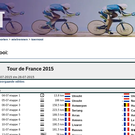
orten
>
wielrennen
>
toernooi
ooi:
Tour de France 2015
-07-2015 t/m 26-07-2015
oorgaande edities
s
04-07
etappe 1
13,8 km
Utrecht
-
Utr
05-07
etappe 2
166 km
Utrecht
-
Nee
06-07
etappe 3
159,5 km
Antwerpen
-
Hu
07-07
etappe 4
223,5 km
Seriang
-
Cam
08-07
etappe 5
189,5 km
Arras
-
Am
09-07
etappe 6
191,5 km
Amiens
-
Le 
10-07
etappe 7
190,5 km
Livarot
-
Fo
11-07
etappe 8
181,5 km
Rennes
-
M�r
12-07
etappe 9
28 km