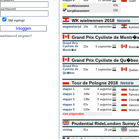
emailadres:
etappe 6
92e
21 oktober
Guilin
47e
eindklassement
wachtwoord:
12e
bergklassement
WK wielrennen 2018
historie
Blijf ingelogd
wegwedstrijd
16e
30 september
Kufstei
wachtwoord vergeten?
Grand Prix Cycliste de Montr�
Grand Prix
Cycliste de
22e
9 september
Montr�
Montr�al
Grand Prix Cycliste de Qu�be
Grand Prix
Cycliste de
53e
7 september
Quebec
Qu�bec
Tour de Pologne 2018
historie
etappe 1
122e
4 augustus
Krakow
etappe 2
106e
5 augustus
Tarnows
etappe 3
138e
6 augustus
Chorz
etappe 4
67e
7 augustus
Jaworz
etappe 5
120e
8 augustus
Wielicz
niet uitgereden
Prudential RideLondon Surrey 
uitslag
81e
29 juli
London