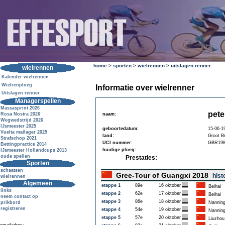
home
>
sporten
>
wielrennen
>
uitslagen renner
wielrennen
Kalender wielrennen
Wielrenploeg
Informatie over wielrenner
Uitslagen renner
Managerspellen
Massasprint 2026
pet
Rosa Nostra 2026
naam:
Wegwedstrijd 2026
IJsmeester 2025
geboortedatum:
15-06-1
Vuelta mañager 2025
land:
Groot Br
Strafschop 2021
UCI nummer:
GBR198
Bettingpractice 2014
huidige ploeg:
IJsmeester Hollandcups 2013
oude spellen
Prestaties:
Sporten
schaatsen
Gree-Tour of Guangxi 2018
hist
wielrennen
Algemeen
etappe 1
89e
16 oktober
Beihai
links
etappe 2
62e
17 oktober
Beihai
neem contact op
etappe 3
86e
18 oktober
prikbord
Nannin
registreren
etappe 4
54e
19 oktober
Nannin
etappe 5
57e
20 oktober
Liuzhou