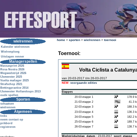
home
>
sporten
>
wielrennen
>
toernooi
wielrennen
Kalender wielrennen
Wielrenploeg
Toernooi:
Uitslagen renner
Managerspellen
Massasprint 2026
Volta Ciclista a Cataluny
Rosa Nostra 2026
Wegwedstrijd 2026
IJsmeester 2025
van 20-03-2017 t/m 26-03-2017
Vuelta mañager 2025
NEW:
voorgaande edities
Strafschop 2021
Bettingpractice 2014
IJsmeester Hollandcups 2013
Etappes
oude spellen
20-03
etappe 1
178.9 
Sporten
21-03
etappe 2
41.3 
schaatsen
22-03
etappe 3
188.3 
wielrennen
Algemeen
23-03
etappe 4
136.3 
links
24-03
etappe 5
182.2 
neem contact op
25-03
etappe 6
189.7 
prikbord
26-03
etappe 7
138.7 
registreren
Wedstrijduitslag
datum
: 23-03-2017
soort: etappe