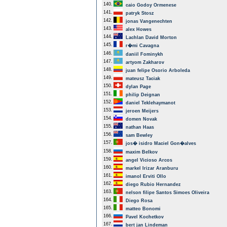
140.
caio Godoy Ormenese
141.
patryk Stosz
142.
jonas Vangenechten
143.
alex Howes
144.
Lachlan David Morton
145.
r�mi Cavagna
146.
daniil Fominykh
147.
artyom Zakharov
148.
juan felipe Osorio Arboleda
149.
mateusz Taciak
150.
dylan Page
151.
philip Deignan
152.
daniel Teklehaymanot
153.
jeroen Meijers
154.
domen Novak
155.
nathan Haas
156.
sam Bewley
157.
jos� isidro Maciel Gon�alves
158.
maxim Belkov
159.
angel Vicioso Arcos
160.
markel Irizar Aranburu
161.
imanol Erviti Ollo
162.
diego Rubio Hernandez
163.
nelson filipe Santos Simoes Oliveira
164.
Diego Rosa
165.
matteo Bonomi
166.
Pavel Kochetkov
167.
bert jan Lindeman