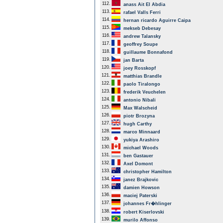
112.
anass Ait El Abdia
113.
rafael Valls Ferri
114.
hernan ricardo Aguirre Caipa
115.
mekseb Debesay
116.
andrew Talansky
117.
geoffrey Soupe
118.
guillaume Bonnafond
119.
jan Barta
120.
joey Rosskopf
121.
matthias Brandle
122.
paolo Tiralongo
123.
frederik Veuchelen
124.
antonio Nibali
125.
Max Walscheid
126.
piotr Brozyna
127.
hugh Carthy
128.
marco Minnaard
129.
yukiya Arashiro
130.
michael Woods
131.
ben Gastauer
132.
Axel Domont
133.
christopher Hamilton
134.
janez Brajkovic
135.
damien Howson
136.
maciej Paterski
137.
johannes Fr�hlinger
138.
robert Kiserlovski
139.
murilo Affonso