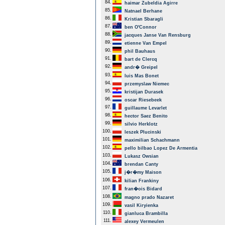
84.
haimar Zubeldia Agirre
85.
Natnael Berhane
86.
Kristian Sbaragli
87.
ben O'Connor
88.
jacques Janse Van Rensburg
89.
etienne Van Empel
90.
phil Bauhaus
91.
bart de Clercq
92.
andr� Greipel
93.
luis Mas Bonet
94.
przemyslaw Niemec
95.
kristijan Durasek
96.
oscar Riesebeek
97.
guillaume Levarlet
98.
hector Saez Benito
99.
silvio Herklotz
100.
leszek Plucinski
101.
maximilian Schachmann
102.
pello bilbao Lopez De Armentia
103.
Lukasz Owsian
104.
brendan Canty
105.
j�r�my Maison
106.
kilian Frankiny
107.
fran�ois Bidard
108.
magno prado Nazaret
109.
vasil Kiryienka
110.
gianluca Brambilla
111.
alexey Vermeulen