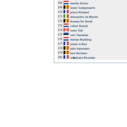
168.
martijn Keizer
169.
victor Campenaerts
170.
pierre Rolland
171.
alessandro de Marchi
172.
thomas De Gendt
173.
robert Gesink
174.
svein Tuft
175.
rein Taaramae
176.
martijn Budding
177.
johan le Bon
178.
jelle Vanendert
179.
ben Hermans
180.
st�phane Rossetto