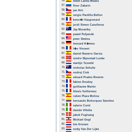
56.
mikel Landa Meana
57.
Ilnur Zakarin
58.
jan Hirt
59.
sergio Pardilla Bellon
60.
beno�t Vaugrenard
61.
jordi Simon Casulleras
62.
Jay Mccarthy
63.
pawel Poljanski
64.
peter Stetina
65.
lennard K�mna
66.
l�o Vincent
67.
daniel Navarro Garcia
68.
sindre Skjoestad Lunke
69.
martijn Tusveld
70.
nicholas Schultz
71.
ondrej Cink
72.
eduard Prades Reverte
73.
fabien Doubey
74.
guillaume Martin
75.
Alexis Vuillermoz
76.
ruben Plaza Molina
77.
hernando Bohorquez Sanchez
78.
valerio Conti
79.
davide Villella
80.
jakob Fuglsang
81.
Michael Gogl
82.
tim Ariesen
83.
nicky Van Der Lijke