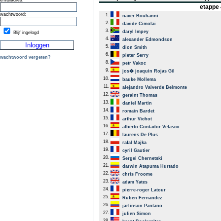
emailadres:
etappe 
wachtwoord:
1.
nacer Bouhanni
2.
davide Cimolai
3.
daryl Impey
Blijf ingelogd
4.
alexander Edmondson
5.
dion Smith
6.
pieter Serry
wachtwoord vergeten?
8.
petr Vakoc
9.
jos� joaquin Rojas Gil
10.
bauke Mollema
11.
alejandro Valverde Belmonte
12.
geraint Thomas
13.
daniel Martin
14.
romain Bardet
15.
arthur Vichot
16.
alberto Contador Velasco
17.
laurens De Plus
18.
rafal Majka
19.
cyril Gautier
20.
Sergei Chernetski
21.
darwin Atapuma Hurtado
22.
chris Froome
23.
adam Yates
24.
pierre-roger Latour
25.
Ruben Fernandez
26.
jarlinson Pantano
27.
julien Simon
28.