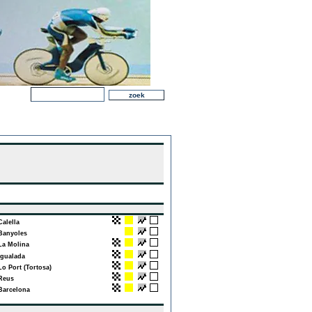
alella
anyoles
a Molina
gualada
o Port (Tortosa)
eus
arcelona