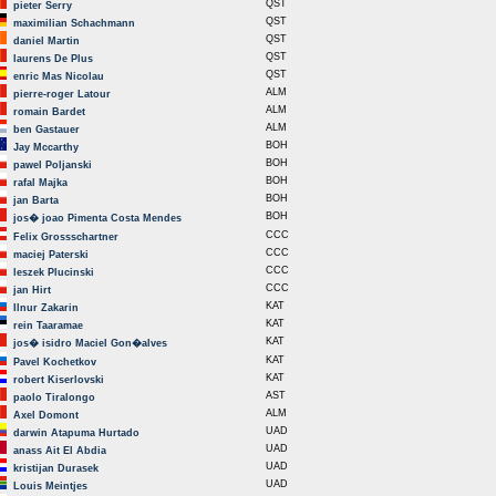
QST
pieter Serry
QST
maximilian Schachmann
QST
daniel Martin
QST
laurens De Plus
QST
enric Mas Nicolau
ALM
pierre-roger Latour
ALM
romain Bardet
ALM
ben Gastauer
BOH
Jay Mccarthy
BOH
pawel Poljanski
BOH
rafal Majka
BOH
jan Barta
BOH
jos� joao Pimenta Costa Mendes
CCC
Felix Grossschartner
CCC
maciej Paterski
CCC
leszek Plucinski
CCC
jan Hirt
KAT
Ilnur Zakarin
KAT
rein Taaramae
KAT
jos� isidro Maciel Gon�alves
KAT
Pavel Kochetkov
KAT
robert Kiserlovski
AST
paolo Tiralongo
ALM
Axel Domont
UAD
darwin Atapuma Hurtado
UAD
anass Ait El Abdia
UAD
kristijan Durasek
UAD
Louis Meintjes