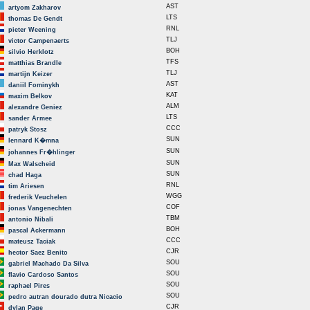
AST
artyom Zakharov
LTS
thomas De Gendt
RNL
pieter Weening
TLJ
victor Campenaerts
BOH
silvio Herklotz
TFS
matthias Brandle
TLJ
martijn Keizer
AST
daniil Fominykh
KAT
maxim Belkov
ALM
alexandre Geniez
LTS
sander Armee
CCC
patryk Stosz
SUN
lennard K�mna
SUN
johannes Fr�hlinger
SUN
Max Walscheid
SUN
chad Haga
RNL
tim Ariesen
WGG
frederik Veuchelen
COF
jonas Vangenechten
TBM
antonio Nibali
BOH
pascal Ackermann
CCC
mateusz Taciak
CJR
hector Saez Benito
SOU
gabriel Machado Da Silva
SOU
flavio Cardoso Santos
SOU
raphael Pires
SOU
pedro autran dourado dutra Nicacio
CJR
dylan Page