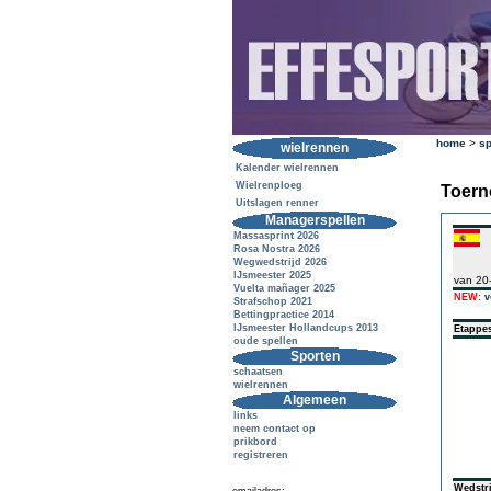
home
>
sp
wielrennen
Kalender wielrennen
Wielrenploeg
Toern
Uitslagen renner
Managerspellen
Massasprint 2026
Rosa Nostra 2026
Wegwedstrijd 2026
IJsmeester 2025
van 20
Vuelta mañager 2025
NEW:
v
Strafschop 2021
Bettingpractice 2014
IJsmeester Hollandcups 2013
Etappe
oude spellen
Sporten
schaatsen
wielrennen
Algemeen
links
neem contact op
prikbord
registreren
Wedstri