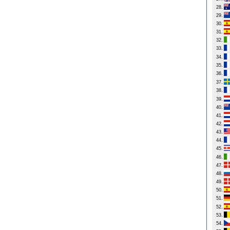
28.
29.
30.
31.
32.
33.
34.
35.
36.
37.
38.
39.
40.
41.
42.
43.
44.
45.
46.
47.
48.
49.
50.
51.
52.
53.
54.