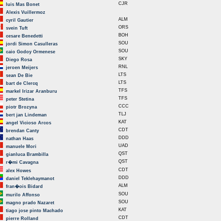
CJR
luis Mas Bonet
Alexis Vuillermoz
ALM
cyril Gautier
ORS
svein Tuft
BOH
cesare Benedetti
SOU
jordi Simon Casulleras
SOU
caio Godoy Ormenese
SKY
Diego Rosa
RNL
jeroen Meijers
LTS
sean De Bie
LTS
bart de Clercq
TFS
markel Irizar Aranburu
TFS
peter Stetina
CCC
piotr Brozyna
TLJ
bert jan Lindeman
KAT
angel Vicioso Arcos
CDT
brendan Canty
DDD
nathan Haas
UAD
manuele Mori
QST
gianluca Brambilla
QST
r�mi Cavagna
CDT
alex Howes
DDD
daniel Teklehaymanot
ALM
fran�ois Bidard
SOU
murilo Affonso
SOU
magno prado Nazaret
KAT
tiago jose pinto Machado
CDT
pierre Rolland