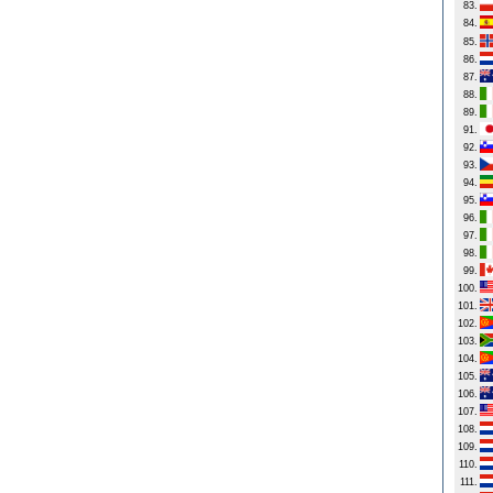
83.
84.
85.
86.
87.
88.
89.
91.
92.
93.
94.
95.
96.
97.
98.
99.
100.
101.
102.
103.
104.
105.
106.
107.
108.
109.
110.
111.