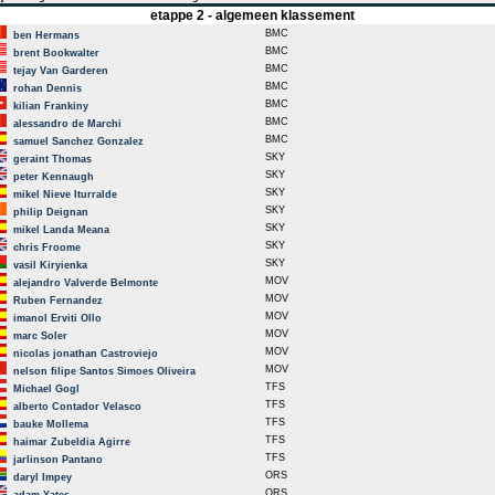
etappe 2 - algemeen klassement
BMC
ben Hermans
BMC
brent Bookwalter
BMC
tejay Van Garderen
BMC
rohan Dennis
BMC
kilian Frankiny
BMC
alessandro de Marchi
BMC
samuel Sanchez Gonzalez
SKY
geraint Thomas
SKY
peter Kennaugh
SKY
mikel Nieve Iturralde
SKY
philip Deignan
SKY
mikel Landa Meana
SKY
chris Froome
SKY
vasil Kiryienka
MOV
alejandro Valverde Belmonte
MOV
Ruben Fernandez
MOV
imanol Erviti Ollo
MOV
marc Soler
MOV
nicolas jonathan Castroviejo
MOV
nelson filipe Santos Simoes Oliveira
TFS
Michael Gogl
TFS
alberto Contador Velasco
TFS
bauke Mollema
TFS
haimar Zubeldia Agirre
TFS
jarlinson Pantano
ORS
daryl Impey
ORS