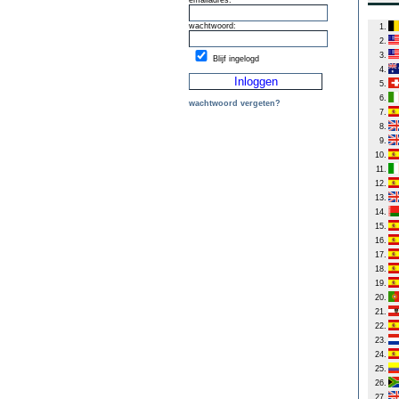
emailadres:
wachtwoord:
1.
2.
3.
Blijf ingelogd
4.
5.
6.
wachtwoord vergeten?
7.
8.
9.
10.
11.
12.
13.
14.
15.
16.
17.
18.
19.
20.
21.
22.
23.
24.
25.
26.
27.