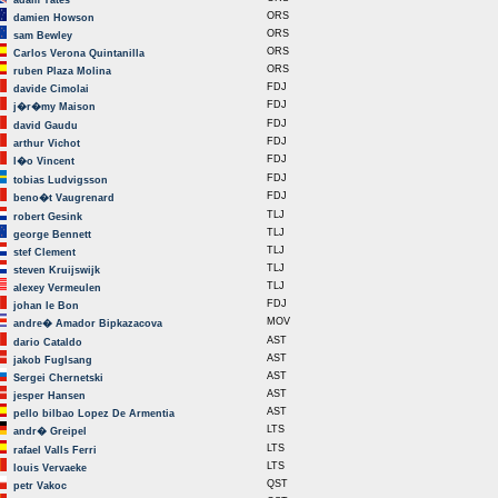
adam Yates
ORS
damien Howson
ORS
sam Bewley
ORS
Carlos Verona Quintanilla
ORS
ruben Plaza Molina
FDJ
davide Cimolai
FDJ
j�r�my Maison
FDJ
david Gaudu
FDJ
arthur Vichot
FDJ
l�o Vincent
FDJ
tobias Ludvigsson
FDJ
beno�t Vaugrenard
TLJ
robert Gesink
TLJ
george Bennett
TLJ
stef Clement
TLJ
steven Kruijswijk
TLJ
alexey Vermeulen
FDJ
johan le Bon
MOV
andre� Amador Bipkazacova
AST
dario Cataldo
AST
jakob Fuglsang
AST
Sergei Chernetski
AST
jesper Hansen
AST
pello bilbao Lopez De Armentia
LTS
andr� Greipel
LTS
rafael Valls Ferri
LTS
louis Vervaeke
QST
petr Vakoc