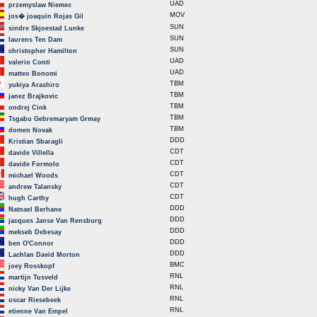
UAD
przemyslaw Niemec
MOV
jos� joaquin Rojas Gil
SUN
sindre Skjoestad Lunke
SUN
laurens Ten Dam
SUN
christopher Hamilton
UAD
valerio Conti
UAD
matteo Bonomi
TBM
yukiya Arashiro
TBM
janez Brajkovic
TBM
ondrej Cink
TBM
Tsgabu Gebremaryam Grmay
TBM
domen Novak
DDD
Kristian Sbaragli
CDT
davide Villella
CDT
davide Formolo
CDT
michael Woods
CDT
andrew Talansky
CDT
hugh Carthy
DDD
Natnael Berhane
DDD
jacques Janse Van Rensburg
DDD
mekseb Debesay
DDD
ben O'Connor
DDD
Lachlan David Morton
BMC
joey Rosskopf
RNL
martijn Tusveld
RNL
nicky Van Der Lijke
RNL
oscar Riesebeek
RNL
etienne Van Empel