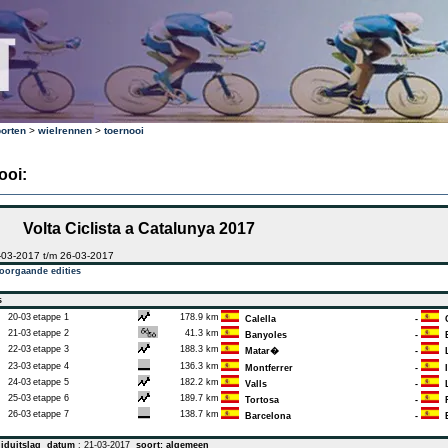
orten
>
wielrennen
>
toernooi
ooi:
Volta Ciclista a Catalunya 2017
-03-2017 t/m 26-03-2017
oorgaande edities
s
20-03
etappe 1
178.9 km
Calella
-
C
21-03
etappe 2
41.3 km
Banyoles
-
B
22-03
etappe 3
188.3 km
Matar�
-
L
23-03
etappe 4
136.3 km
Montferrer
-
I
24-03
etappe 5
182.2 km
Valls
-
L
25-03
etappe 6
189.7 km
Tortosa
-
R
26-03
etappe 7
138.7 km
Barcelona
-
B
jduitslag
datum
: 21-03-2017
soort: algemeen