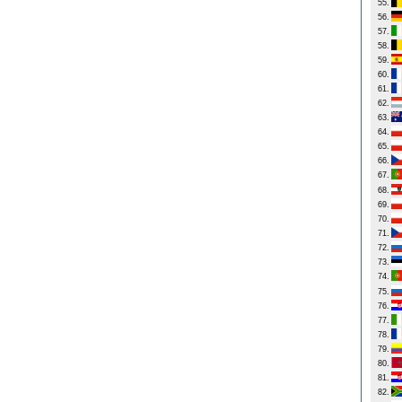
55.
56.
57.
58.
59.
60.
61.
62.
63.
64.
65.
66.
67.
68.
69.
70.
71.
72.
73.
74.
75.
76.
77.
78.
79.
80.
81.
82.