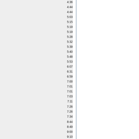
4:36
4:44
4:44
5:03
5:15
5:19
5:19
5:28
5:32
5:39
5:40
5:48
5:53
6:07
6:31
6:59
7:00
7:01
7:01
7:03
7:11
7:26
7:26
7:34
8:44
8:49
9:00
9:10