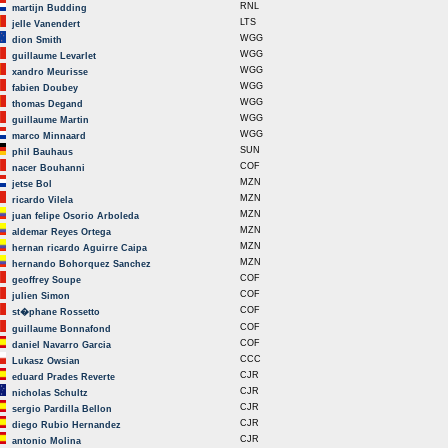
RNL
martijn Budding
LTS
jelle Vanendert
WGG
dion Smith
WGG
guillaume Levarlet
WGG
xandro Meurisse
WGG
fabien Doubey
WGG
thomas Degand
WGG
guillaume Martin
WGG
marco Minnaard
SUN
phil Bauhaus
COF
nacer Bouhanni
MZN
jetse Bol
MZN
ricardo Vilela
MZN
juan felipe Osorio Arboleda
MZN
aldemar Reyes Ortega
MZN
hernan ricardo Aguirre Caipa
MZN
hernando Bohorquez Sanchez
COF
geoffrey Soupe
COF
julien Simon
COF
st�phane Rossetto
COF
guillaume Bonnafond
COF
daniel Navarro Garcia
CCC
Lukasz Owsian
CJR
eduard Prades Reverte
CJR
nicholas Schultz
CJR
sergio Pardilla Bellon
CJR
diego Rubio Hernandez
CJR
antonio Molina