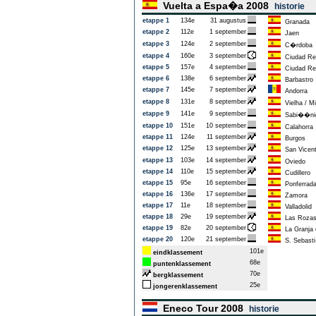
Vuelta a Espa�a 2008
historie
etappe 1
134e
31 augustus
Granada
etappe 2
112e
1 september
Jaen
etappe 3
124e
2 september
C�rdoba
etappe 4
160e
3 september
Ciudad Re
etappe 5
157e
4 september
Ciudad Re
etappe 6
138e
6 september
Barbastro
etappe 7
145e
7 september
Andorra
etappe 8
131e
8 september
Vielha / Mi
etappe 9
141e
9 september
Sabi��ni
etappe 10
151e
10 september
Calahorra
etappe 11
124e
11 september
Burgos
etappe 12
125e
13 september
San Vicent
etappe 13
103e
14 september
Oviedo
etappe 14
110e
15 september
Cudillero
etappe 15
95e
16 september
Ponferrad
etappe 16
136e
17 september
Zamora
etappe 17
11e
18 september
Valladolid
etappe 18
29e
19 september
Las Roza
etappe 19
82e
20 september
La Granja d
etappe 20
120e
21 september
S. Sebasti
101e
eindklassement
68e
puntenklassement
70e
bergklassement
25e
jongerenklassement
Eneco Tour 2008
historie