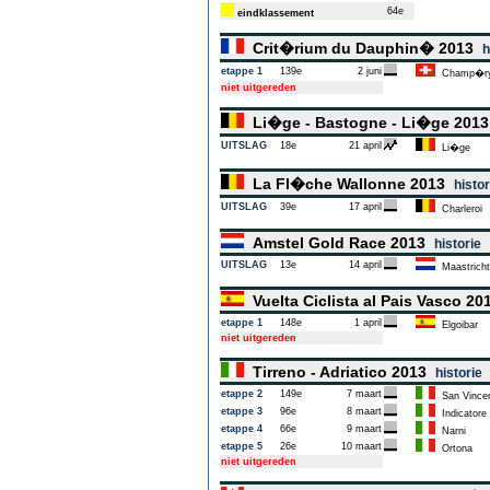
64e
eindklassement
Crit�rium du Dauphin� 2013
h
etappe 1
139e
2 juni
Champ�r
niet uitgereden
Li�ge - Bastogne - Li�ge 201
UITSLAG
18e
21 april
Li�ge
La Fl�che Wallonne 2013
histor
UITSLAG
39e
17 april
Charleroi
Amstel Gold Race 2013
historie
UITSLAG
13e
14 april
Maastricht
Vuelta Ciclista al Pais Vasco 2
etappe 1
148e
1 april
Elgoibar
niet uitgereden
Tirreno - Adriatico 2013
historie
etappe 2
149e
7 maart
San Vince
etappe 3
96e
8 maart
Indicatore
etappe 4
66e
9 maart
Narni
etappe 5
26e
10 maart
Ortona
niet uitgereden