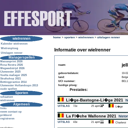
home
>
sporten
>
wielrennen
>
uitslagen renner
wielrennen
Kalender wielrennen
Wielrenploeg
Informatie over wielrenner
Uitslagen renner
Managerspellen
Massasprint 2026
je
Rosa Nostra 2026
naam:
Wegwedstrijd 2026
IJsmeester 2025
geboortedatum:
19-0
Vuelta mañager 2025
land:
Belgi
Strafschop 2021
UCI nummer:
BEL1
Bettingpractice 2014
huidige ploeg:
IJsmeester Hollandcups 2013
oude spellen
Prestaties:
Sporten
schaatsen
Li�ge-Bastogne-Li�ge 2021
h
wielrennen
Algemeen
UITSLAG
72e
25 april
Li�ge
links
neem contact op
prikbord
La Fl�che Wallonne 2021
histor
registreren
UITSLAG
43e
21 april
Charleroi