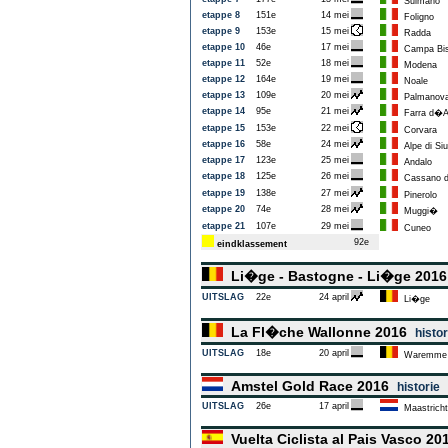
Sulmano
etappe 8
151e
14 mei
Foligno
etappe 9
153e
15 mei
Radda
etappe 10
46e
17 mei
Campa Bis
etappe 11
52e
18 mei
Modena
etappe 12
164e
19 mei
Noale
etappe 13
109e
20 mei
Palmanov
etappe 14
95e
21 mei
Farra d�A
etappe 15
153e
22 mei
Corvara
etappe 16
58e
24 mei
Alpe di Siu
etappe 17
123e
25 mei
Andalo
etappe 18
125e
26 mei
Cassano 
etappe 19
138e
27 mei
Pinerolo
etappe 20
74e
28 mei
Muggi�
etappe 21
107e
29 mei
Cuneo
92e
eindklassement
Li�ge - Bastogne - Li�ge 201
UITSLAG
22e
24 april
Li�ge
La Fl�che Wallonne 2016
histor
UITSLAG
18e
20 april
Waremme
Amstel Gold Race 2016
historie
UITSLAG
26e
17 april
Maastricht
Vuelta Ciclista al Pais Vasco 2