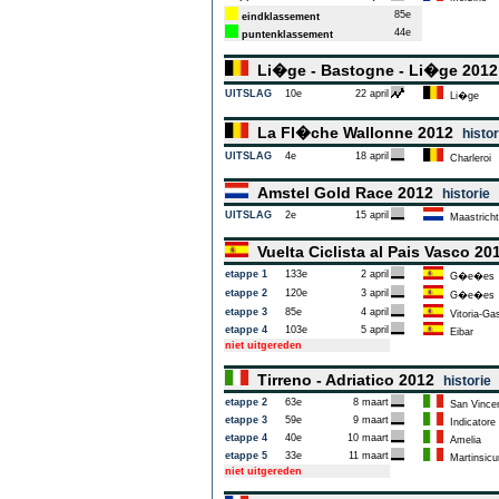
85e
eindklassement
44e
puntenklassement
Li�ge - Bastogne - Li�ge 201
UITSLAG
10e
22 april
Li�ge
La Fl�che Wallonne 2012
histor
UITSLAG
4e
18 april
Charleroi
Amstel Gold Race 2012
historie
UITSLAG
2e
15 april
Maastricht
Vuelta Ciclista al Pais Vasco 2
etappe 1
133e
2 april
G�e�es
etappe 2
120e
3 april
G�e�es
etappe 3
85e
4 april
Vitoria-Gas
etappe 4
103e
5 april
Eibar
niet uitgereden
Tirreno - Adriatico 2012
historie
etappe 2
63e
8 maart
San Vince
etappe 3
59e
9 maart
Indicatore
etappe 4
40e
10 maart
Amelia
etappe 5
33e
11 maart
Martinsicu
niet uitgereden