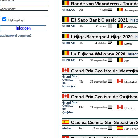
emailadres:
Ronde van Vlaanderen - Tour d
wachtwoord:
UITSLAG
80e
4 april
Antwerpen
E3 Saxo Bank Classic 2021
hist
Blijf ingelogd
UITSLAG
88e
26 maart
Harelbeke
wachtwoord vergeten?
Li�ge-Bastogne-Li�ge 2020
h
UITSLAG
23e
4 oktober
Li�ge
La Fl�che Wallonne 2020
histor
UITSLAG
12e
30 september
Ans
Grand Prix Cycliste de Montr�
Grand Prix
Cycliste
45e
15 september
Montr�al
de
Montr�al
Grand Prix Cycliste de Qu�be
Grand Prix
Cycliste
18e
13 september
Quebec
de
Qu�bec
Clasica Ciclista San Sebastian
uitslag
7e
3 augustus
San Sebas