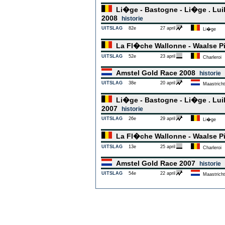
Li�ge - Bastogne - Li�ge . Luik
2008
historie
UITSLAG
82e
27 april
Li�ge
La Fl�che Wallonne - Waalse P
UITSLAG
52e
23 april
Charleroi
Amstel Gold Race 2008
historie
UITSLAG
38e
20 april
Maastricht
Li�ge - Bastogne - Li�ge . Luik
2007
historie
UITSLAG
26e
29 april
Li�ge
La Fl�che Wallonne - Waalse P
UITSLAG
13e
25 april
Charleroi
Amstel Gold Race 2007
historie
UITSLAG
54e
22 april
Maastricht