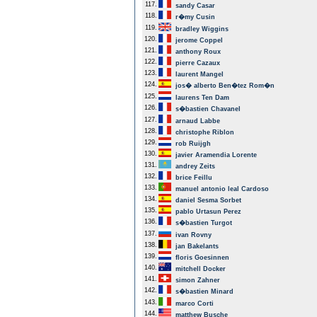
117.
sandy Casar
118.
r�my Cusin
119.
bradley Wiggins
120.
jerome Coppel
121.
anthony Roux
122.
pierre Cazaux
123.
laurent Mangel
124.
jos� alberto Ben�tez Rom�n
125.
laurens Ten Dam
126.
s�bastien Chavanel
127.
arnaud Labbe
128.
christophe Riblon
129.
rob Ruijgh
130.
javier Aramendia Lorente
131.
andrey Zeits
132.
brice Feillu
133.
manuel antonio leal Cardoso
134.
daniel Sesma Sorbet
135.
pablo Urtasun Perez
136.
s�bastien Turgot
137.
ivan Rovny
138.
jan Bakelants
139.
floris Goesinnen
140.
mitchell Docker
141.
simon Zahner
142.
s�bastien Minard
143.
marco Corti
144.
matthew Busche