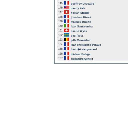
145.
geoffroy Lequatre
146.
danny Pate
147.
florian Stalder
148.
jonathan Hivert
149.
mathieu Drujon
150.
ivan Santaromita
151.
danilo Wyss
152.
paul Voss
153.
jelle Vanendert
154.
jean-christophe Peraud
155.
beno�t Vaugrenard
156.
mickael Delage
157.
alexandre Geniez