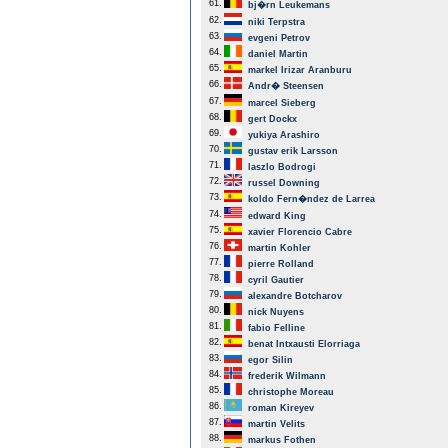
61.
bj�rn Leukemans
62.
niki Terpstra
63.
evgeni Petrov
64.
daniel Martin
65.
markel Irizar Aranburu
66.
Andr� Steensen
67.
marcel Sieberg
68.
gert Dockx
69.
yukiya Arashiro
70.
gustav erik Larsson
71.
laszlo Bodrogi
72.
russel Downing
73.
koldo Fern�ndez de Larrea
74.
edward King
75.
xavier Florencio Cabre
76.
martin Kohler
77.
pierre Rolland
78.
cyril Gautier
79.
alexandre Botcharov
80.
nick Nuyens
81.
fabio Felline
82.
benat Intxausti Elorriaga
83.
egor Silin
84.
frederik Wilmann
85.
christophe Moreau
86.
roman Kireyev
87.
martin Velits
88.
markus Fothen