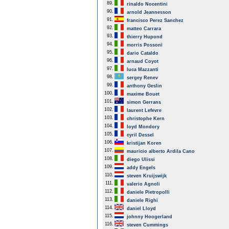
89.
rinaldo Nocentini
90.
arnold Jeannesson
91.
francisco Perez Sanchez
92.
matteo Carrara
93.
thierry Hupond
94.
morris Possoni
95.
dario Cataldo
96.
arnaud Coyot
97.
luca Mazzanti
98.
sergey Renev
99.
anthony Geslin
100.
maxime Bouet
101.
simon Gerrans
102.
laurent Lefevre
103.
christophe Kern
104.
loyd Mondory
105.
cyril Dessel
106.
kristijan Koren
107.
mauricio alberto Ardila Cano
108.
diego Ulissi
109.
addy Engels
110.
steven Kruijswijk
111.
valerio Agnoli
112.
daniele Pietropolli
113.
daniele Righi
114.
daniel Lloyd
115.
johnny Hoogerland
116.
steven Cummings