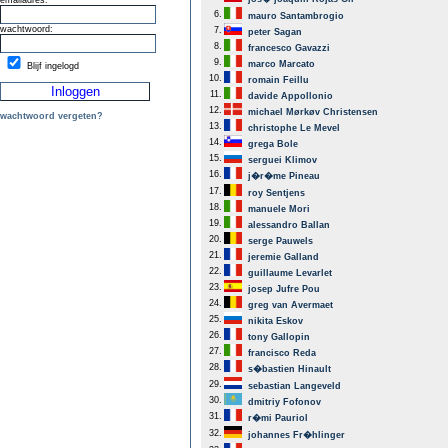
emailadres:
6.
mauro Santambrogio
wachtwoord:
7.
peter Sagan
8.
francesco Gavazzi
9.
marco Marcato
Blijf ingelogd
10.
romain Feillu
11.
davide Appollonio
12.
michael Mørkøv Christensen
wachtwoord vergeten?
13.
christophe Le Mevel
14.
grega Bole
15.
serguei Klimov
16.
j�r�me Pineau
17.
roy Sentjens
18.
manuele Mori
19.
alessandro Ballan
20.
serge Pauwels
21.
jeremie Galland
22.
guillaume Levarlet
23.
josep Jufre Pou
24.
greg van Avermaet
25.
nikita Eskov
26.
tony Gallopin
27.
francisco Reda
28.
s�bastien Hinault
29.
sebastian Langeveld
30.
dmitriy Fofonov
31.
r�mi Pauriol
32.
johannes Fr�hlinger