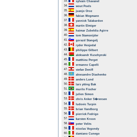
33.
sylvain Chavanel
34.
wout Poels
35.
juanjo Oroz
36.
fabian Wegmann
37.
yannick Talabardon
38.
martin Elmiger
39.
haimar Zubeldia Agirre
40.
tom Stamsnijder
41.
gorazd Stangelj
42.
ryder Hesjedal
43.
philippe Gilbert
44.
aleksandr Kuschynski
45.
matthieu Perget
46.
ermanno Capelli
47.
stefan Denifl
48.
alexsandre Diachenko
49.
anders Lund
50.
lars ytting Bak
51.
murilo Fischer
52.
julien Simon
53.
chris Anker S�rensen
54.
ludovic Turpin
55.
brian Vandborg
56.
pierrick Fedrigo
57.
karsten Kroon
58.
peter Velits
59.
nicolas Vogondy
60.
damiano Cunego