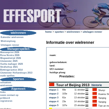
home
>
sporten
>
wielrennen
>
uitslagen renner
wielrennen
Kalender wielrennen
Wielrenploeg
Informatie over wielrenner
Uitslagen renner
Managerspellen
Massasprint 2026
Rosa Nostra 2026
naam:
Wegwedstrijd 2026
IJsmeester 2025
geboortedatum:
Vuelta mañager 2025
land:
Strafschop 2021
UCI nummer:
Bettingpractice 2014
huidige ploeg:
IJsmeester Hollandcups 2013
oude spellen
Prestaties:
Sporten
schaatsen
Tour of Beijing 2013
historie
wielrennen
Algemeen
etappe 1
69e
11 oktober
Shunyi
links
etappe 2
103e
12 oktober
Huairou St
neem contact op
etappe 3
61e
13 oktober
prikbord
Yanqing
registreren
etappe 4
23e
14 oktober
Yanqing
etappe 5
107e
15 oktober
Tian an me