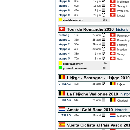
etappe 6
35e
17 juni
Meiringen
etappe 7
60e
18 juni
Savognin
etappe 8
43e
19 juni
Wetzikon
etappe 9
33e
20 juni
Liestal
28e
eindklassement
Tour de Romandie 2010
historie
proloog
12e
27 april
Porrentruy
etappe 1
38e
28 april
Porrentruy
etappe 2
54e
29 april
Fribourg
etappe 3
48e
30 april
Moudon
etappe 4
33e
1 mei
Vevey
etappe 5
70e
2 mei
Sion
56e
eindklassement
5e
puntenklassement
Li�ge - Bastogne - Li�ge 201
UITSLAG
40e
25 april
Li�ge
La Fl�che Wallonne 2010
histor
UITSLAG
54e
21 april
Charleroi
Amstel Gold Race 2010
historie
UITSLAG
43e
18 april
Maastricht
Vuelta Ciclista al Pais Vasco 2