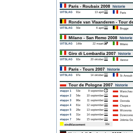
Paris - Roubaix 2008
historie
UITSLAG
91e
13 april
Paris
Ronde van Vlaanderen - Tour d
UITSLAG
50e
6 april
Brugge
Milano - San Remo 2008
historie
UITSLAG
144e
22 maart
Milano
Giro di Lombardia 2007
historie
UITSLAG
92e
20 oktober
Varese
Paris - Tours 2007
historie
UITSLAG
97e
14 oktober
St Arnoult-
Tour de Pologne 2007
historie
etappe 1
53e
9 september
Warschau
etappe 2
54e
10 september
Plonsk
etappe 3
96e
11 september
Ostroda
etappe 4
61e
12 september
Chojnice
etappe 5
28e
13 september
Wrzesnia
etappe 6
31e
14 september
Dzierzoni
etappe 7
34e
15 september
Jelenia Go
32e
eindklassement