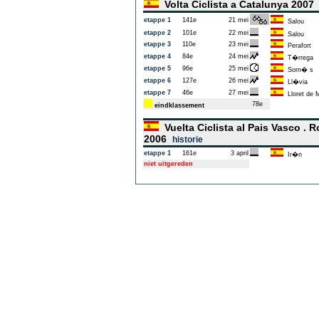
Volta Ciclista a Catalunya 200
etappe 1
141e
21 mei
Salou
etappe 2
101e
22 mei
Salou
etappe 3
110e
23 mei
Perafort
etappe 4
84e
24 mei
T�rrega
etappe 5
96e
25 mei
Sorn� s
etappe 6
127e
26 mei
Ll�via
etappe 7
46e
27 mei
Lloret de 
78e
eindklassement
Vuelta Ciclista al Pais Vasco .
2006
historie
etappe 1
161e
3 april
Ir�n
niet uitgereden