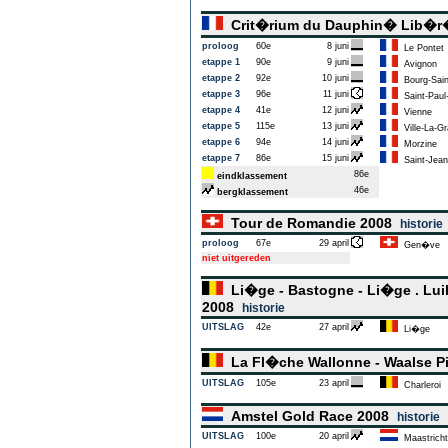
Crit�rium du Dauphin� Lib�
proloog
60e
8 juni
Le Pontet
etappe 1
90e
9 juni
Avignon
etappe 2
92e
10 juni
Bourg-Sain
etappe 3
96e
11 juni
Saint-Paul
etappe 4
41e
12 juni
Vienne
etappe 5
115e
13 juni
Ville-La-G
etappe 6
94e
14 juni
Morzine
etappe 7
86e
15 juni
Saint-Jean
86e
eindklassement
46e
bergklassement
Tour de Romandie 2008
historie
proloog
67e
29 april
Gen�ve
niet uitgereden
Li�ge - Bastogne - Li�ge . Luik
2008
historie
UITSLAG
42e
27 april
Li�ge
La Fl�che Wallonne - Waalse P
UITSLAG
105e
23 april
Charleroi
Amstel Gold Race 2008
historie
UITSLAG
100e
20 april
Maastricht