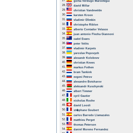
27.
gorka Verdugo Marcotegui
28.
david Millar
29.
christian Vandevelde
30.
karsten Kroon
31.
vladimir Efimkin
32.
christophe Riblon
33.
alberto Contador Velasco
34.
juan antonio Flecha Giannoni
35.
cadel Evans
36.
peter Velits
37.
vladimir Karpets
38.
yaroslav Popovych
39.
alexandr Kolobnev
40.
christian Knees
41.
markus Fothen
42.
bram Tankink
43.
evgeni Petrov
44.
alexandre Botcharov
45.
aleksandr Kuschynski
46.
albert Timmer
47.
cyril Gautier
48.
nicholas Roche
49.
david Loosli
50.
st�phane Goubert
51.
carlos Barredo Llamazales
52.
matthieu Perget
53.
thomas Peterson
54.
daniel Moreno Fernandez