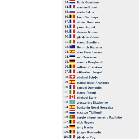
83.
floris Goesinnen
84.
maxime Bouet
85.
nikita Eskov
86.
kevin Van Impe
87.
olivier Bonnaire
88.
yann Huguet
89.
damien Monier
90.
j�r�me Pineau
91.
marco Bandiera
92.
Heinrich Haussler
93.
alan Perez Lezaun
94.
rein Taaramae
95.
marcus Burghardt
96.
wilfried Cretskens
97.
s�bastien Turgot
98.
michael Sch�r
99.
markel Irizar Aranburu
100.
samuel Dumoulin
101.
marco Pinotti
102.
michael Barry
103.
alexsandre Diachenko
104.
benjamin Noval Gonzalez
105.
maarten Tjallingii
106.
sergio miguel moreira Paulinho
107.
nick Nuyens
108.
tony Martin
109.
jurgen Roelandts
110.
j�r�my Roy