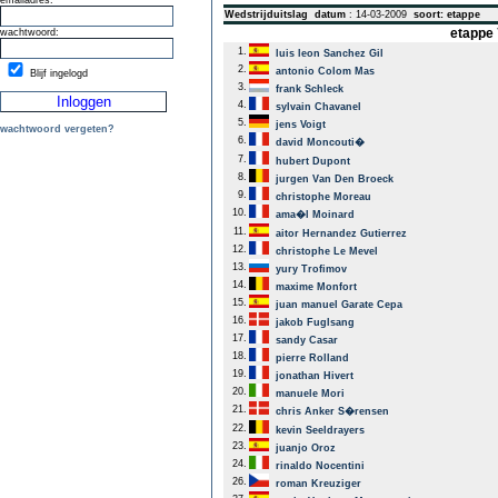
emailadres:
Wedstrijduitslag
datum
: 14-03-2009
soort: etappe
etappe 
wachtwoord:
1.
luis leon Sanchez Gil
2.
antonio Colom Mas
Blijf ingelogd
3.
frank Schleck
4.
sylvain Chavanel
5.
jens Voigt
wachtwoord vergeten?
6.
david Moncouti�
7.
hubert Dupont
8.
jurgen Van Den Broeck
9.
christophe Moreau
10.
ama�l Moinard
11.
aitor Hernandez Gutierrez
12.
christophe Le Mevel
13.
yury Trofimov
14.
maxime Monfort
15.
juan manuel Garate Cepa
16.
jakob Fuglsang
17.
sandy Casar
18.
pierre Rolland
19.
jonathan Hivert
20.
manuele Mori
21.
chris Anker S�rensen
22.
kevin Seeldrayers
23.
juanjo Oroz
24.
rinaldo Nocentini
26.
roman Kreuziger