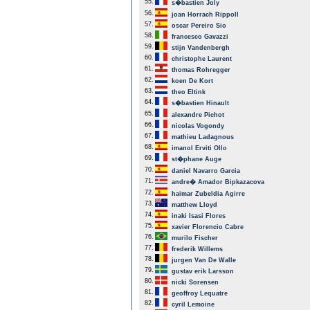
55.
s�bastien Joly
56.
joan Horrach Rippoll
57.
oscar Pereiro Sio
58.
francesco Gavazzi
59.
stijn Vandenbergh
60.
christophe Laurent
61.
thomas Rohregger
62.
koen De Kort
63.
theo Eltink
64.
s�bastien Hinault
65.
alexandre Pichot
66.
nicolas Vogondy
67.
mathieu Ladagnous
68.
imanol Erviti Ollo
69.
st�phane Auge
70.
daniel Navarro Garcia
71.
andre� Amador Bipkazacova
72.
haimar Zubeldia Agirre
73.
matthew Lloyd
74.
inaki Isasi Flores
75.
xavier Florencio Cabre
76.
murilo Fischer
77.
frederik Willems
78.
jurgen Van De Walle
79.
gustav erik Larsson
80.
nicki Sorensen
81.
geoffroy Lequatre
82.
cyril Lemoine