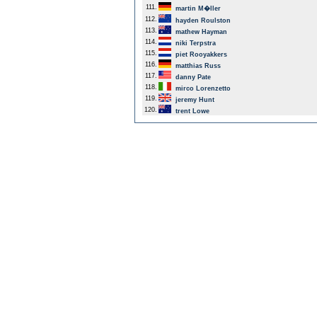
111.
martin M�ller
112.
hayden Roulston
113.
mathew Hayman
114.
niki Terpstra
115.
piet Rooyakkers
116.
matthias Russ
117.
danny Pate
118.
mirco Lorenzetto
119.
jeremy Hunt
120.
trent Lowe