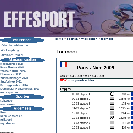
home
>
sporten
>
wielrennen
>
toernooi
wielrennen
Kalender wielrennen
Wielrenploeg
Toernooi:
Uitslagen renner
Managerspellen
Massasprint 2026
Paris - Nice 2009
Rosa Nostra 2026
Wegwedstrijd 2026
IJsmeester 2025
van 08-03-2009 t/m 15-03-2009
Vuelta mañager 2025
NEW:
voorgaande edities
Strafschop 2021
Bettingpractice 2014
IJsmeester Hollandcups 2013
Etappes
oude spellen
08-03
etappe 1
9,3 km
Sporten
09-03
etappe 2
195,5 km
schaatsen
10-03
etappe 3
178 km
wielrennen
Algemeen
11-03
etappe 4
173,5 km
links
12-03
etappe 5
204 km
neem contact op
13-03
etappe 6
182,5 km
prikbord
14-03
etappe 7
191 km
registreren
15-03
etappe 8
119 km