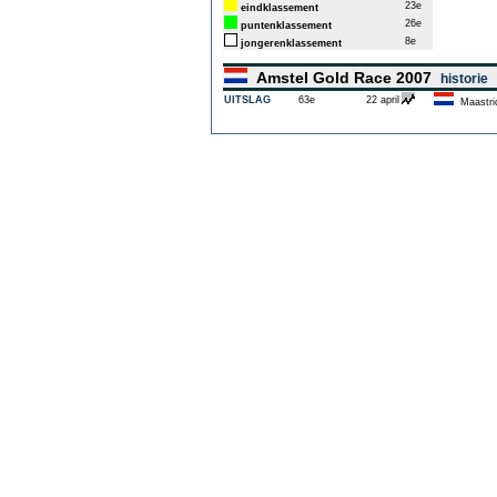
23e
eindklassement
26e
puntenklassement
8e
jongerenklassement
Amstel Gold Race 2007
historie
UITSLAG
63e
22 april
Maastri