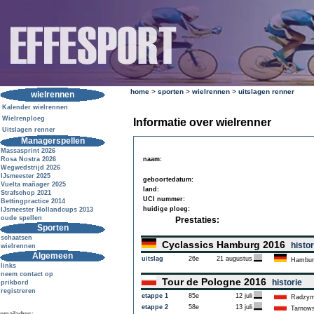
home
>
sporten
>
wielrennen
>
uitslagen renner
wielrennen
Kalender wielrennen
Wielrenploeg
Informatie over wielrenner
Uitslagen renner
Managerspellen
Massasprint 2026
Rosa Nostra 2026
naam:
Wegwedstrijd 2026
IJsmeester 2025
geboortedatum:
Vuelta mañager 2025
land:
Strafschop 2021
UCI nummer:
Bettingpractice 2014
huidige ploeg:
IJsmeester Hollandcups 2013
oude spellen
Prestaties:
Sporten
schaatsen
Cyclassics Hamburg 2016
histor
wielrennen
Algemeen
uitslag
26e
21 augustus
Hambur
links
neem contact op
Tour de Pologne 2016
historie
prikbord
registreren
etappe 1
85e
12 juli
Radzym
etappe 2
58e
13 juli
Tarnows