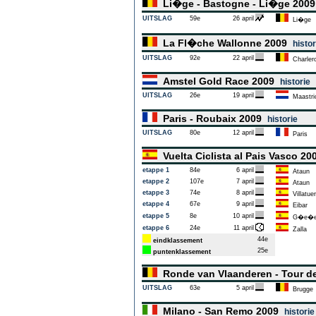
Li�ge - Bastogne - Li�ge 200
UITSLAG
59e
26 april
Li�ge
La Fl�che Wallonne 2009
histor
UITSLAG
92e
22 april
Charlero
Amstel Gold Race 2009
historie
UITSLAG
26e
19 april
Maastri
Paris - Roubaix 2009
historie
UITSLAG
80e
12 april
Paris
Vuelta Ciclista al Pais Vasco 2
etappe 1
84e
6 april
Ataun
etappe 2
107e
7 april
Ataun
etappe 3
74e
8 april
Villatuer
etappe 4
67e
9 april
Eibar
etappe 5
8e
10 april
G�e�e
etappe 6
24e
11 april
Zalla
44e
eindklassement
25e
puntenklassement
Ronde van Vlaanderen - Tour d
UITSLAG
63e
5 april
Brugge
Milano - San Remo 2009
historie