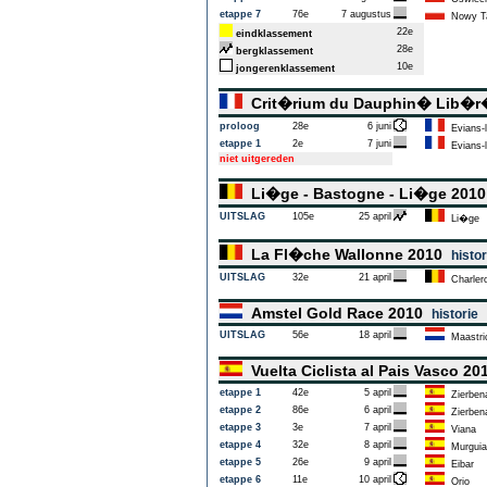
etappe 7
76e
7 augustus
Nowy T
22e
eindklassement
28e
bergklassement
10e
jongerenklassement
Crit�rium du Dauphin� Lib�
proloog
28e
6 juni
Evians-l
etappe 1
2e
7 juni
Evians-l
niet uitgereden
Li�ge - Bastogne - Li�ge 201
UITSLAG
105e
25 april
Li�ge
La Fl�che Wallonne 2010
histor
UITSLAG
32e
21 april
Charlero
Amstel Gold Race 2010
historie
UITSLAG
56e
18 april
Maastri
Vuelta Ciclista al Pais Vasco 2
etappe 1
42e
5 april
Zierben
etappe 2
86e
6 april
Zierben
etappe 3
3e
7 april
Viana
etappe 4
32e
8 april
Murguia
etappe 5
26e
9 april
Eibar
etappe 6
11e
10 april
Orio