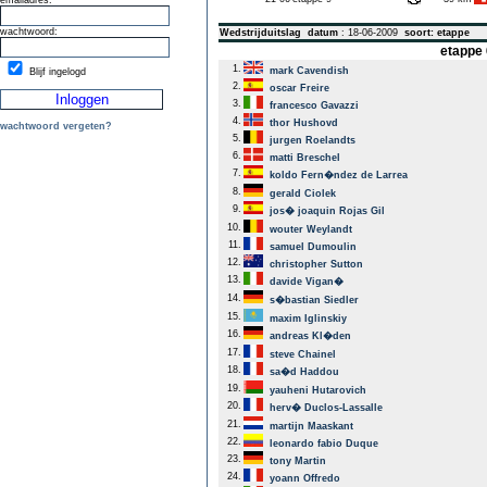
emailadres:
wachtwoord:
Wedstrijduitslag
datum
: 18-06-2009
soort: etappe
etappe 
1.
mark Cavendish
Blijf ingelogd
2.
oscar Freire
3.
francesco Gavazzi
4.
thor Hushovd
wachtwoord vergeten?
5.
jurgen Roelandts
6.
matti Breschel
7.
koldo Fern�ndez de Larrea
8.
gerald Ciolek
9.
jos� joaquin Rojas Gil
10.
wouter Weylandt
11.
samuel Dumoulin
12.
christopher Sutton
13.
davide Vigan�
14.
s�bastian Siedler
15.
maxim Iglinskiy
16.
andreas Kl�den
17.
steve Chainel
18.
sa�d Haddou
19.
yauheni Hutarovich
20.
herv� Duclos-Lassalle
21.
martijn Maaskant
22.
leonardo fabio Duque
23.
tony Martin
24.
yoann Offredo