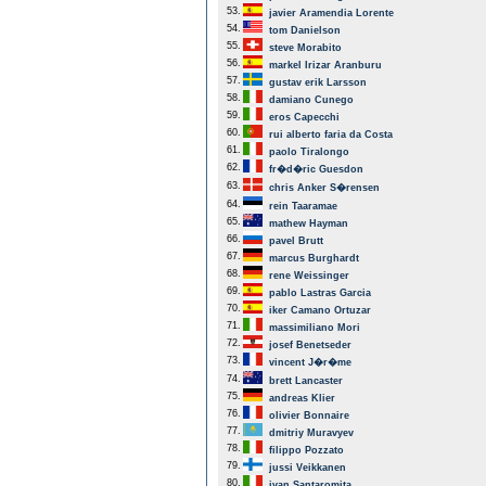
53.
javier Aramendia Lorente
54.
tom Danielson
55.
steve Morabito
56.
markel Irizar Aranburu
57.
gustav erik Larsson
58.
damiano Cunego
59.
eros Capecchi
60.
rui alberto faria da Costa
61.
paolo Tiralongo
62.
fr�d�ric Guesdon
63.
chris Anker S�rensen
64.
rein Taaramae
65.
mathew Hayman
66.
pavel Brutt
67.
marcus Burghardt
68.
rene Weissinger
69.
pablo Lastras Garcia
70.
iker Camano Ortuzar
71.
massimiliano Mori
72.
josef Benetseder
73.
vincent J�r�me
74.
brett Lancaster
75.
andreas Klier
76.
olivier Bonnaire
77.
dmitriy Muravyev
78.
filippo Pozzato
79.
jussi Veikkanen
80.
ivan Santaromita