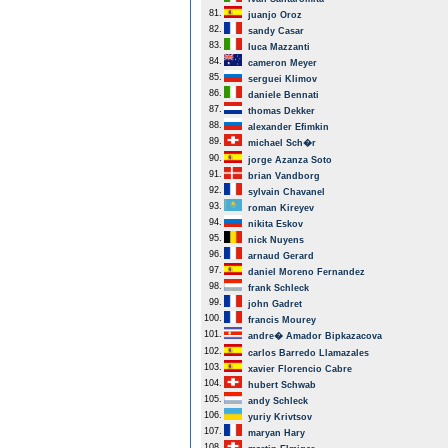
81.
juanjo Oroz
82.
sandy Casar
83.
luca Mazzanti
84.
cameron Meyer
85.
serguei Klimov
86.
daniele Bennati
87.
thomas Dekker
88.
alexander Efimkin
89.
michael Sch�r
90.
jorge Azanza Soto
91.
brian Vandborg
92.
sylvain Chavanel
93.
roman Kireyev
94.
nikita Eskov
95.
nick Nuyens
96.
arnaud Gerard
97.
daniel Moreno Fernandez
98.
frank Schleck
99.
john Gadret
100.
francis Mourey
101.
andre� Amador Bipkazacova
102.
carlos Barredo Llamazales
103.
xavier Florencio Cabre
104.
hubert Schwab
105.
andy Schleck
106.
yuriy Krivtsov
107.
maryan Hary
108.