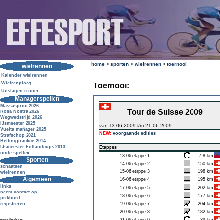
home
>
sporten
>
wielrennen
>
toernooi
wielrennen
Kalender wielrennen
Wielrenploeg
Toernooi:
Uitslagen renner
Managerspellen
Massasprint 2026
Tour de Suisse 2009
Rosa Nostra 2026
Wegwedstrijd 2026
IJsmeester 2025
van 13-06-2009 t/m 21-06-2009
Vuelta mañager 2025
NEW:
voorgaande edities
Strafschop 2021
Bettingpractice 2014
IJsmeester Hollandcups 2013
Etappes
oude spellen
13-06
etappe 1
7.8 km
Sporten
14-06
etappe 2
150 km
schaatsen
15-06
etappe 3
198 km
wielrennen
Algemeen
16-06
etappe 4
195 km
links
17-06
etappe 5
202 km
neem contact op
18-06
etappe 6
177 km
prikbord
registreren
19-06
etappe 7
204 km
20-06
etappe 8
182 km
21-06
etappe 9
39 km