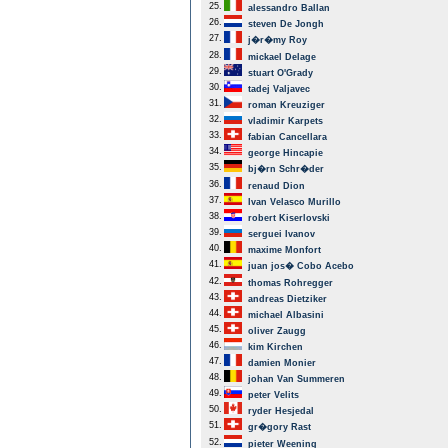
25.
alessandro Ballan
26.
steven De Jongh
27.
j�r�my Roy
28.
mickael Delage
29.
stuart O'Grady
30.
tadej Valjavec
31.
roman Kreuziger
32.
vladimir Karpets
33.
fabian Cancellara
34.
george Hincapie
35.
bj�rn Schr�der
36.
renaud Dion
37.
Ivan Velasco Murillo
38.
robert Kiserlovski
39.
serguei Ivanov
40.
maxime Monfort
41.
juan jos� Cobo Acebo
42.
thomas Rohregger
43.
andreas Dietziker
44.
michael Albasini
45.
oliver Zaugg
46.
kim Kirchen
47.
damien Monier
48.
johan Van Summeren
49.
peter Velits
50.
ryder Hesjedal
51.
gr�gory Rast
52.
pieter Weening