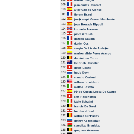
martin Elmiger
109.
jean-eudes Demaret
110.
aitor Galdos Alonso
111.
florent Brard
112.
jos� angel Gomez Marchante
113.
joan Horrach Rippoll
114.
kurt-asle Arvesen
115.
peter Wrolich
116.
damien Gaudin
117.
daniel Oss
118.
sergio De Lis de Andr�s
119.
marlon alirio Perez Arango
120.
dominique Cornu
121.
Heinrich Haussler
122.
david Loosli
123.
huub Duyn
124.
claudio Corioni
125.
william Frischkorn
126.
matteo Tosatto
127.
i�igo Cuesta Lopez De Castro
128.
reto Hollenstein
129.
fabio Sabatini
130.
francis De Greef
131.
bernhard Eisel
132.
wilfried Cretskens
133.
dmitry Kozontchuk
134.
samoilau Branislau
135.
greg van Avermaet