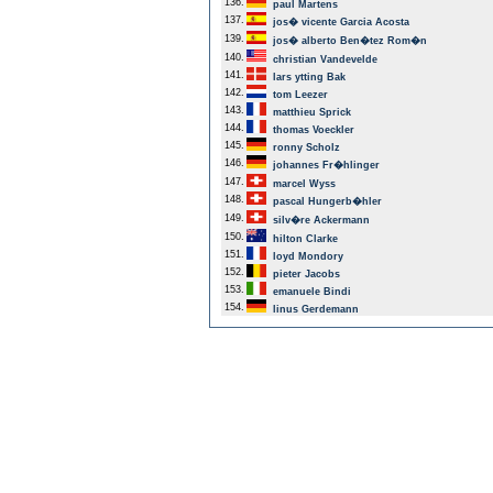
136.
paul Martens
137.
jos� vicente Garcia Acosta
139.
jos� alberto Ben�tez Rom�n
140.
christian Vandevelde
141.
lars ytting Bak
142.
tom Leezer
143.
matthieu Sprick
144.
thomas Voeckler
145.
ronny Scholz
146.
johannes Fr�hlinger
147.
marcel Wyss
148.
pascal Hungerb�hler
149.
silv�re Ackermann
150.
hilton Clarke
151.
loyd Mondory
152.
pieter Jacobs
153.
emanuele Bindi
154.
linus Gerdemann