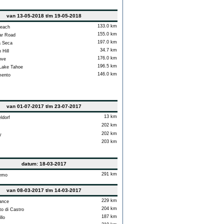
van 13-05-2018 t/m 19-05-2018
133.0 km
each
155.0 km
ar Road
197.0 km
 Seca
34.7 km
Hill
176.0 km
ove
196.5 km
Lake Tahoe
146.0 km
ento
van 01-07-2017 t/m 23-07-2017
13 km
dorf
202 km
202 km
y
203 km
datum: 18-03-2017
291 km
emo
van 08-03-2017 t/m 14-03-2017
229 km
ance
204 km
o di Castro
187 km
llo