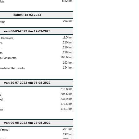
6.82 km
lais
datum: 18-03-2023
294 km
emo
van 06-03-2023 t/m 12-03-2023
11.5 km
 Camaiore
210 km
ca
216 km
o
218 km
to
165.6 km
-Sassotetto
193 km
154 km
edetto Del Tronto
van 30-07-2022 t/m 05-08-2022
218.8 km
205.6 km
c
237.9 km
sl
179.4 km
178.1 km
ow
van 06-05-2022 t/m 29-05-2022
201 km
nf�red
192 km