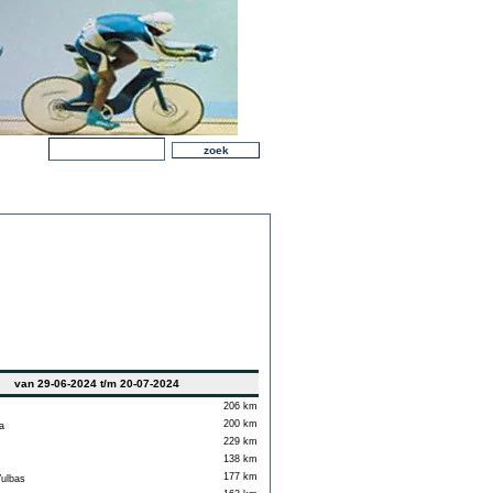
van 29-06-2024 t/m 20-07-2024
206 km
200 km
a
229 km
138 km
177 km
ulbas