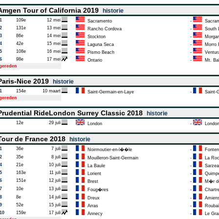
mgen Tour of California 2019
historie
1
109e
12 mei
Sacramento
-
Sacram
2
131e
13 mei
Rancho Cordova
-
South 
3
86e
14 mei
Stockton
-
Morgan 
4
42e
15 mei
Laguna Seca
-
Morro 
5
108e
16 mei
Pismo Beach
-
Ventur
6
98e
17 mei
Ontario
-
Mt. Ba
tgereden
aris-Nice 2019
historie
1
154e
10 maart
Saint-Germain-en-Laye
-
Saint-G
tgereden
rudential RideLondon Surrey Classic 2018
historie
12e
29 juli
London
-
Londo
our de France 2018
historie
1
36e
7 juli
Noirmoutier-en-l��le
-
Fonten
2
35e
8 juli
Mouilleron-Saint-Germain
-
La Roch
4
21e
10 juli
La Baule
-
Sarzea
5
163e
11 juli
Lorient
-
Quimp
6
151e
12 juli
Brest
-
M�r de
7
10e
13 juli
Foug�res
-
Chartr
8
8e
14 juli
Dreux
-
Amien
9
52e
15 juli
Arras
-
Roubai
10
159e
17 juli
Annecy
-
Le Gra