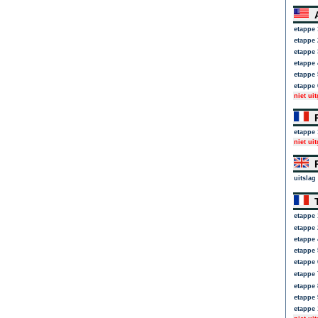
A
etappe 
etappe 
etappe 
etappe 
etappe 
etappe 
niet ui
P
etappe 
niet ui
P
uitslag
T
etappe 
etappe 
etappe 
etappe 
etappe 
etappe 
etappe 
etappe 
etappe 