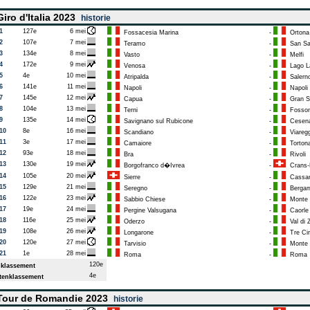
iro d'Italia 2023
historie
1
127e
6 mei
Fossacesia Marina
-
Ortona
2
107e
7 mei
Teramo
-
San Sa
3
134e
8 mei
Vasto
-
Melfi
4
172e
9 mei
Venosa
-
Lago L
5
4e
10 mei
Atripalda
-
Salern
6
141e
11 mei
Napoli
-
Napoli
7
145e
12 mei
Capua
-
Gran Sa
8
104e
13 mei
Terni
-
Fossom
9
135e
14 mei
Savignano sul Rubicone
-
Cesen
10
8e
16 mei
Scandiano
-
Viaregg
11
3e
17 mei
Camaiore
-
Torton
12
93e
18 mei
Bra
-
Rivoli
13
130e
19 mei
Borgofranco d�Ivrea
-
Crans-
14
105e
20 mei
Sierre
-
Cassan
15
129e
21 mei
Seregno
-
Berga
16
122e
23 mei
Sabbio Chiese
-
Monte 
17
19e
24 mei
Pergine Valsugana
-
Caorle
18
116e
25 mei
Oderzo
-
Val di Z
19
108e
26 mei
Longarone
-
Tre Cim
20
120e
27 mei
Tarvisio
-
Monte L
21
1e
28 mei
Roma
-
Roma
120e
klassement
4e
enklassement
our de Romandie 2023
historie