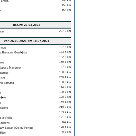
203 km
Emilia
150 km
152 km
o
datum: 23-03-2022
207.9 km
nne
van 26-06-2021 t/m 18-07-2021
197.8 km
neau
183.5 km
 Bretagne Guerl�dan
182.9 km
y
150.4 km
res
27.2 km
Espace Mayenne
160.6 km
uroux
249.1 km
usot
150.8 km
nd-Bornand
144.9 km
190.7 km
e
198.9 km
c�ne
159.4 km
s
219.9 km
sonne
183.7 km
191.3 km
la-Vieille
169 km
Gaudens
178.4 km
ry-Soulan (Col du Portet)
129.7 km
iden