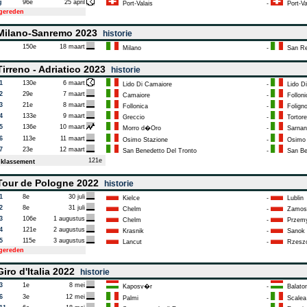
g
96e
25 april
Port-Valais
-
Port-Va
tgereden
ilano-Sanremo 2023
historie
150e
18 maart
Milano
-
San R
irreno - Adriatico 2023
historie
1
130e
6 maart
Lido Di Camaiore
-
Lido Di
2
29e
7 maart
Camaiore
-
Folloni
3
21e
8 maart
Follonica
-
Folign
4
133e
9 maart
Greccio
-
Tortore
5
136e
10 maart
Morro d�Oro
-
Sarnano
6
113e
11 maart
Osimo Stazione
-
Osimo
7
23e
12 maart
San Benedetto Del Tronto
-
San Ben
121e
klassement
our de Pologne 2022
historie
1
8e
30 juli
Kielce
-
Lublin
2
8e
31 juli
Chelm
-
Zamos
3
106e
1 augustus
Chelm
-
Przemy
4
121e
2 augustus
Krasnik
-
Sanok
5
115e
3 augustus
Lancut
-
Rzesz
tgereden
iro d'Italia 2022
historie
3
1e
8 mei
Kaposv�r
-
Balato
6
3e
12 mei
Palmi
-
Scalea