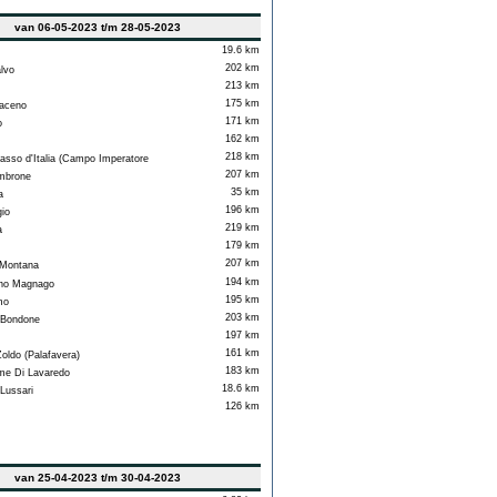
van 06-05-2023 t/m 28-05-2023
19.6 km
202 km
lvo
213 km
175 km
aceno
171 km
o
162 km
218 km
sso d'Italia (Campo Imperatore
207 km
brone
35 km
a
196 km
io
219 km
a
179 km
207 km
Montana
194 km
o Magnago
195 km
mo
203 km
Bondone
197 km
161 km
oldo (Palafavera)
183 km
e Di Lavaredo
18.6 km
ussari
126 km
van 25-04-2023 t/m 30-04-2023