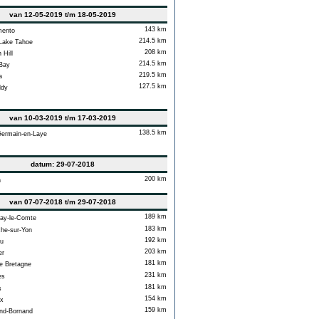
van 12-05-2019 t/m 18-05-2019
143 km
ento
214.5 km
Lake Tahoe
208 km
Hill
214.5 km
Bay
219.5 km
a
127.5 km
ldy
van 10-03-2019 t/m 17-03-2019
138.5 km
ermain-en-Laye
datum: 29-07-2018
200 km
n
van 07-07-2018 t/m 29-07-2018
189 km
ay-le-Comte
183 km
e-sur-Yon
192 km
u
203 km
er
181 km
 Bretagne
231 km
es
181 km
s
154 km
x
159 km
nd-Bornand