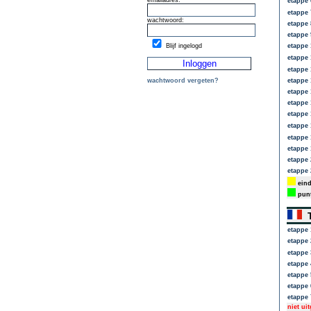
emailadres:
etappe 
etappe 
wachtwoord:
etappe 
etappe 
Blijf ingelogd
etappe 
etappe 
etappe 
wachtwoord vergeten?
etappe 
etappe 
etappe 
etappe 
etappe 
etappe 
etappe 
etappe 
etappe 
eind
punt
T
etappe 
etappe 
etappe 
etappe 
etappe 
etappe 
etappe 
niet ui