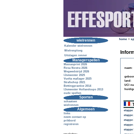
home
>
sp
wielrennen
Kalender wielrennen
Wielrenploeg
Inform
Uitslagen renner
Managerspellen
Massasprint 2026
Rosa Nostra 2026
naam:
Wegwedstrijd 2026
IJsmeester 2025
geboor
Vuelta mañager 2025
land:
Strafschop 2021
UCI n
Bettingpractice 2014
huidig
IJsmeester Hollandcups 2013
oude spellen
Sporten
schaatsen
T
wielrennen
Algemeen
etappe 
links
etappe 
neem contact op
etappe 
prikbord
registreren
etappe 
etappe 