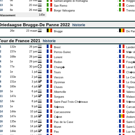
11
6e
18 mei
Santarcangelo di Romagna
-
Reggio 
13
3e
20 mei
San Remo
-
Cuneo
18
8e
26 mei
Borgo Valsugana
-
Trevis
145e
klassement
riedaagse Brugge-De Panne 2022
historie
26e
23 maart
Brugge
-
De Pa
our de France 2021
historie
1
132e
26 juni
Brest
-
Lander
2
157e
27 juni
Perros-Guirec
-
M�r de
3
168e
28 juni
Lorient
-
Pontiv
4
1e
29 juni
Redon
-
Foug�
5
77e
30 juni
Chang�
-
Laval 
6
1e
1 juli
Tours
-
Ch�tea
7
153e
2 juli
Vierzon
-
Le Cre
8
151e
3 juli
Oyonnax
-
Le Gra
9
160e
4 juli
Cluses
-
Tignes
10
1e
6 juli
Albertville
-
Valenc
11
147e
7 juli
Sorgues
-
Malau
12
14e
8 juli
Saint-Paul-Trois-Ch�teaux
-
N�me
13
1e
9 juli
N�mes
-
Carcas
14
144e
10 juli
Carcassonne
-
Quillan
15
147e
11 juli
C�ret
-
Andorre-
16
135e
13 juli
Pas de la Case
-
Saint-
17
140e
14 juli
Muret
-
Saint-La
18
144e
15 juli
Pau
-
Luz Ard