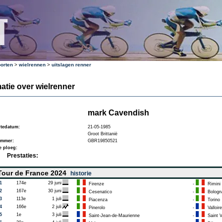
orten
>
wielrennen
>
uitslagen renner
atie over wielrenner
mark Cavendish
tedatum:
21-05-1985
Groot Brittanië
ummer:
GBR19850521
e ploeg:
Prestaties:
our de France 2024
historie
1
174e
29 juni
Firenze
-
Rimini
2
167e
30 juni
Cesenatico
-
Bologn
3
113e
1 juli
Piacenza
-
Torino
4
166e
2 juli
Pinerolo
-
Valloire
5
1e
3 juli
Saint-Jean-de-Maurienne
-
Saint V