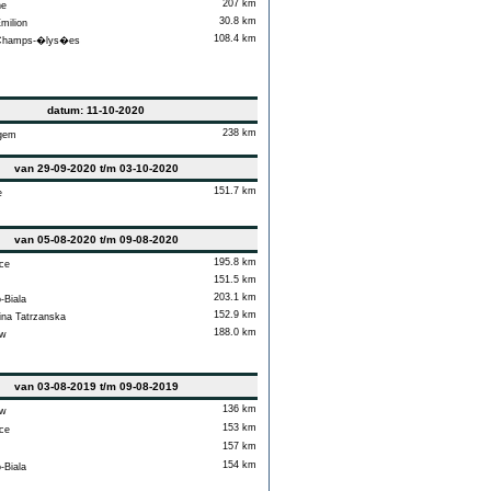
207 km
ne
30.8 km
milion
108.4 km
Champs-�lys�es
datum: 11-10-2020
238 km
gem
van 29-09-2020 t/m 03-10-2020
151.7 km
e
van 05-08-2020 t/m 09-08-2020
195.8 km
ce
151.5 km
203.1 km
-Biala
152.9 km
a Tatrzanska
188.0 km
w
van 03-08-2019 t/m 09-08-2019
136 km
w
153 km
ce
157 km
154 km
-Biala