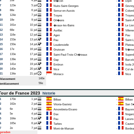
6
20e
4 juli
M�con
-
Dijon
7
123e
5 juli
Nuits-Saint-Georges
-
Gevrey
8
88e
6 juli
Semur-en-Auxois
-
Colombe
9
124e
7 juli
Troyes
-
Troyes
10
18e
9 juli
Orl�ans
-
Saint-
11
161e
10 juli
�vaux-les-Bains
-
Le Lior
12
68e
11 juli
Aurillac
-
Villene
13
116e
12 juli
Agen
-
Pau
14
153e
13 juli
Pau
-
Saint-L
15
150e
14 juli
Loudenvielle
-
Plateau
16
17e
16 juli
Gruissan
-
N�me
17
133e
17 juli
Saint-Paul-Trois-Ch�teaux
-
Superd
18
139e
18 juli
Gap
-
Barcelo
19
141e
19 juli
Embrun
-
Isola 2
20
140e
20 juli
Nice
-
Col de l
21
134e
21 juli
Monaco
-
Nice
140e
klassement
56e
enklassement
our de France 2023
historie
1
170e
1 juli
Bilbao
-
Bilbao
2
162e
2 juli
Vitoria-Gasteiz
-
San S�
3
6e
3 juli
Amorebieta-Etxano
-
Bayon
4
5e
4 juli
Dax
-
Nogar
5
164e
5 juli
Pau
-
Laruns
6
165e
6 juli
Tarbes
-
Cauter
7
2e
7 juli
Mont-de-Marsan
-
Bordea
tgereden