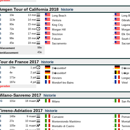
tgereden
mgen Tour of California 2018
historie
1
10e
13 mei
Long Beach
-
Long B
2
113e
14 mei
Ventura
-
Gibralt
3
90e
15 mei
King City
-
Laguna
4
72e
16 mei
Morgan Hill
-
Morgan 
5
35e
17 mei
Stockton
-
Elk Gr
6
98e
18 mei
Folsom
-
South 
7
45e
19 mei
Sacramento
-
Sacram
98e
klassement
43e
enklassement
our de France 2017
historie
1
176e
1 juli
D�sseldorf
-
D�ssel
2
4e
2 juli
D�sseldorf
-
Li�ge
3
171e
3 juli
Verviers
-
Longw
4
187e
4 juli
Mondorf-les-Bains
-
Vittel
tgereden
ilano-Sanremo 2017
historie
AG
101e
18 maart
Milano
-
San R
irreno-Adriatico 2017
historie
2
140e
9 maart
Camaiore
-
Pomar
3
27e
10 maart
Monterotondo Marittimo
-
Montalt
4
105e
11 maart
Montalto di Castro
-
Termini