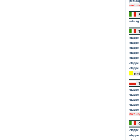
proloo
niet ui
M
uitslag
T
etappe 
etappe 
etappe 
etappe 
etappe 
etappe 
etappe 
eind
T
etappe 
etappe 
etappe 
etappe 
etappe 
niet ui
G
etappe 
etappe 