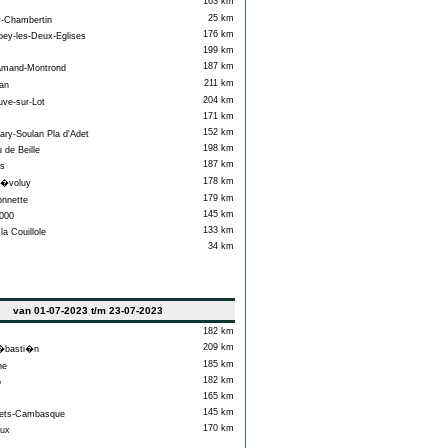
163 km
25 km
-Chambertin
176 km
y-les-Deux-Eglises
199 km
187 km
Amand-Montrond
211 km
an
204 km
uve-sur-Lot
171 km
152 km
ary-Soulan Pla d'Adet
198 km
 de Beille
187 km
s
178 km
�voluy
179 km
nnette
145 km
000
133 km
a Couillole
34 km
van 01-07-2023 t/m 23-07-2023
182 km
209 km
basti�n
185 km
ne
182 km
o
165 km
145 km
ets-Cambasque
170 km
ux