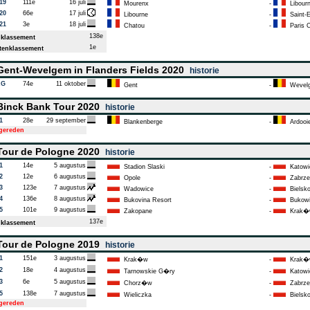
19
111e
16 juli
Mourenx
-
Libour
20
66e
17 juli
Libourne
-
Saint-E
21
3e
18 juli
Chatou
-
Paris 
138e
klassement
1e
enklassement
ent-Wevelgem in Flanders Fields 2020
historie
AG
74e
11 oktober
Gent
-
Wevel
inck Bank Tour 2020
historie
1
28e
29 september
Blankenberge
-
Ardooi
tgereden
our de Pologne 2020
historie
1
14e
5 augustus
Stadion Slaski
-
Katowi
2
12e
6 augustus
Opole
-
Zabrze
3
123e
7 augustus
Wadowice
-
Bielsko
4
136e
8 augustus
Bukovina Resort
-
Bukowin
5
101e
9 augustus
Zakopane
-
Krak�
137e
klassement
our de Pologne 2019
historie
1
151e
3 augustus
Krak�w
-
Krak�
2
18e
4 augustus
Tarnowskie G�ry
-
Katowi
3
6e
5 augustus
Chorz�w
-
Zabrze
5
138e
7 augustus
Wieliczka
-
Bielsko
tgereden