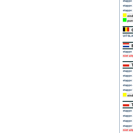
etappe 
etappe 
etappe 
eind
punt
G
UITSL
B
etappe 
niet ui
T
etappe 
etappe 
etappe 
etappe 
etappe 
eind
T
etappe 
etappe 
etappe 
etappe 
niet ui