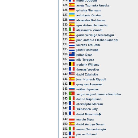
124.
hubert Dupont
125.
amets Txurruka Ansola
126.
grischa Niermann
127.
volodymir Gustov
128.
alexandre Botcharov
130.
igor Anton Hernandez
131.
alessandro Vanotti
132.
gorka Verdugo Marcotegui
133.
juan antonio Flecha Giannoni
134.
laurens Ten Dam
135.
joost Posthuma
136.
julian Dean
137.
niki Terpstra
138.
frederik Willems
139.
thomas Voeckler
140.
david Zabriskie
141.
joan Horrach Rippoll
142.
greg van Avermaet
143.
mikhail Ignatiev
144.
sergio miguel moreira Paulinho
145.
danilo Napolitano
146.
christophe Moreau
147.
s�bastien Joly
148.
david Moncouti�
149.
marcin Sapa
150.
david Arroyo Duran
151.
mauro Santambrogio
152.
pierre Rolland