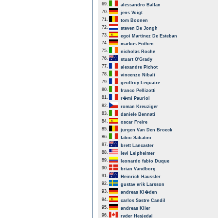
69.
alessandro Ballan
70.
jens Voigt
71.
tom Boonen
72.
steven De Jongh
73.
egoi Martinez De Esteban
74.
markus Fothen
75.
nicholas Roche
76.
stuart O'Grady
77.
alexandre Pichot
78.
vincenzo Nibali
79.
geoffroy Lequatre
80.
franco Pellizotti
81.
r�mi Pauriol
82.
roman Kreuziger
83.
daniele Bennati
84.
oscar Freire
85.
jurgen Van Den Broeck
86.
fabio Sabatini
87.
brett Lancaster
88.
levi Leipheimer
89.
leonardo fabio Duque
90.
brian Vandborg
91.
Heinrich Haussler
92.
gustav erik Larsson
93.
andreas Kl�den
94.
carlos Sastre Candil
95.
andreas Klier
96.
ryder Hesjedal