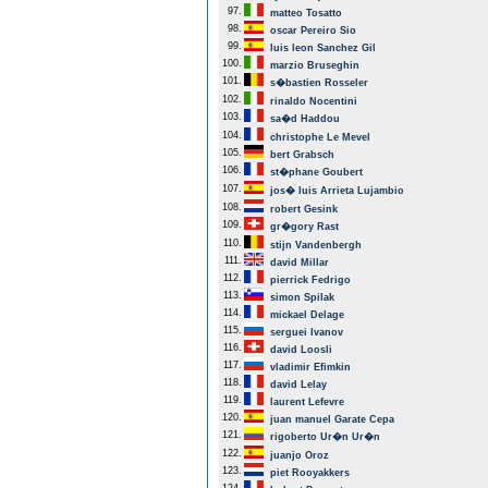
97.
matteo Tosatto
98.
oscar Pereiro Sio
99.
luis leon Sanchez Gil
100.
marzio Bruseghin
101.
s�bastien Rosseler
102.
rinaldo Nocentini
103.
sa�d Haddou
104.
christophe Le Mevel
105.
bert Grabsch
106.
st�phane Goubert
107.
jos� luis Arrieta Lujambio
108.
robert Gesink
109.
gr�gory Rast
110.
stijn Vandenbergh
111.
david Millar
112.
pierrick Fedrigo
113.
simon Spilak
114.
mickael Delage
115.
serguei Ivanov
116.
david Loosli
117.
vladimir Efimkin
118.
david Lelay
119.
laurent Lefevre
120.
juan manuel Garate Cepa
121.
rigoberto Ur�n Ur�n
122.
juanjo Oroz
123.
piet Rooyakkers