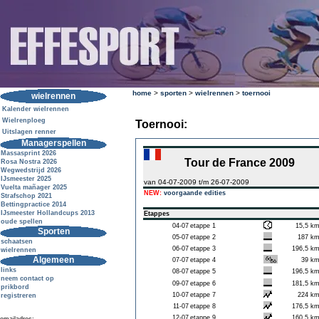
home
>
sporten
>
wielrennen
>
toernooi
wielrennen
Kalender wielrennen
Wielrenploeg
Toernooi:
Uitslagen renner
Managerspellen
Massasprint 2026
Tour de France 2009
Rosa Nostra 2026
Wegwedstrijd 2026
IJsmeester 2025
van 04-07-2009 t/m 26-07-2009
Vuelta mañager 2025
NEW:
voorgaande edities
Strafschop 2021
Bettingpractice 2014
IJsmeester Hollandcups 2013
Etappes
oude spellen
04-07
etappe 1
15,5 k
Sporten
05-07
etappe 2
187 k
schaatsen
06-07
etappe 3
196,5 k
wielrennen
Algemeen
07-07
etappe 4
39 k
links
08-07
etappe 5
196,5 k
neem contact op
09-07
etappe 6
181,5 k
prikbord
10-07
etappe 7
224 k
registreren
11-07
etappe 8
176,5 k
12-07
etappe 9
160,5 k