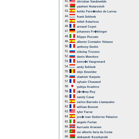
41.
christian Vandevelde
42.
yauheni Hutarovich
43.
koldo Fern�ndez de Larrea
44.
frank Schleck
45.
mikel Astarloza
46.
arnaud Coyot
47.
johannes Fr�hlinger
48.
filippo Pozzato
49.
alberto Contador Velasco
50.
anthony Geslin
51.
nikolay Trussov
52.
denis Menchov
53.
beno�t Vaugrenard
54.
andy Schleck
55.
stijn Devolder
56.
vladimir Karpets
57.
sylvain Chavanel
58.
yukiya Arashiro
59.
j�r�my Roy
60.
sandy Casar
61.
carlos Barredo Llamazales
62.
william Bonnet
63.
tyler Farrar
64.
jos� ivan Gutierrez Palacios
65.
angelo Furlan
66.
kurt-asle Arvesen
67.
rui alberto faria da Costa
68.
aleksandr Kuschynski