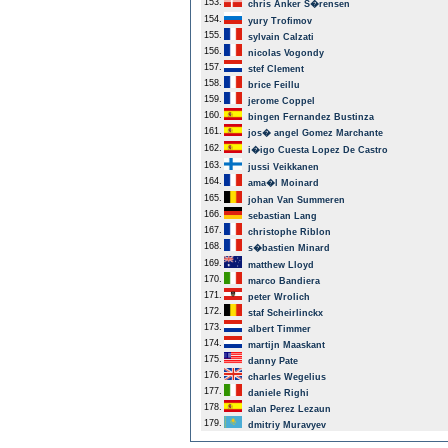
153.
chris Anker S�rensen
154.
yury Trofimov
155.
sylvain Calzati
156.
nicolas Vogondy
157.
stef Clement
158.
brice Feillu
159.
jerome Coppel
160.
bingen Fernandez Bustinza
161.
jos� angel Gomez Marchante
162.
i�igo Cuesta Lopez De Castro
163.
jussi Veikkanen
164.
ama�l Moinard
165.
johan Van Summeren
166.
sebastian Lang
167.
christophe Riblon
168.
s�bastien Minard
169.
matthew Lloyd
170.
marco Bandiera
171.
peter Wrolich
172.
staf Scheirlinckx
173.
albert Timmer
174.
martijn Maaskant
175.
danny Pate
176.
charles Wegelius
177.
daniele Righi
178.
alan Perez Lezaun
179.
dmitriy Muravyev