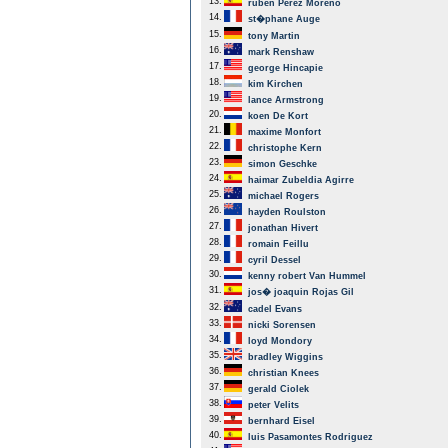
13.
ruben Perez Moreno
14.
st�phane Auge
15.
tony Martin
16.
mark Renshaw
17.
george Hincapie
18.
kim Kirchen
19.
lance Armstrong
20.
koen De Kort
21.
maxime Monfort
22.
christophe Kern
23.
simon Geschke
24.
haimar Zubeldia Agirre
25.
michael Rogers
26.
hayden Roulston
27.
jonathan Hivert
28.
romain Feillu
29.
cyril Dessel
30.
kenny robert Van Hummel
31.
jos� joaquin Rojas Gil
32.
cadel Evans
33.
nicki Sorensen
34.
loyd Mondory
35.
bradley Wiggins
36.
christian Knees
37.
gerald Ciolek
38.
peter Velits
39.
bernhard Eisel
40.
luis Pasamontes Rodriguez