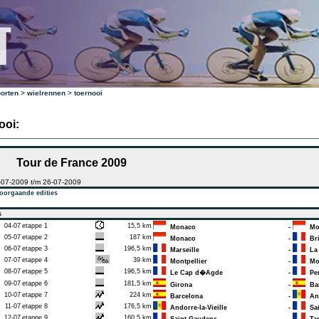
orten
>
wielrennen
>
toernooi
ooi:
Tour de France 2009
-07-2009 t/m 26-07-2009
oorgaande edities
s
04-07
etappe 1
15,5 km
Monaco
-
Mo
05-07
etappe 2
187 km
Monaco
-
Bri
06-07
etappe 3
196,5 km
Marseille
-
La 
07-07
etappe 4
39 km
Montpellier
-
Mon
08-07
etappe 5
196,5 km
Le Cap d�Agde
-
Per
09-07
etappe 6
181,5 km
Girona
-
Bar
10-07
etappe 7
224 km
Barcelona
-
And
11-07
etappe 8
176,5 km
Andorre-la-Vieille
-
Sai
12-07
etappe 9
160,5 km