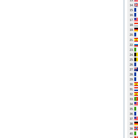
13.
14.
15.
16.
17.
18.
19.
20.
21.
22.
23.
24.
25.
26.
27.
28.
29.
30.
31.
32.
33.
34.
35.
36.
37.
38.
39.
40.