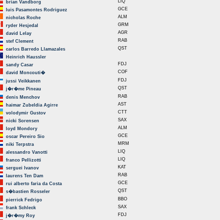
LIQ
brian Vandborg
GCE
luis Pasamontes Rodriguez
ALM
nicholas Roche
GRM
ryder Hesjedal
AGR
david Lelay
RAB
stef Clement
QST
carlos Barredo Llamazales
Heinrich Haussler
FDJ
sandy Casar
COF
david Moncouti�
FDJ
jussi Veikkanen
QST
j�r�me Pineau
RAB
denis Menchov
AST
haimar Zubeldia Agirre
CTT
volodymir Gustov
SAX
nicki Sorensen
ALM
loyd Mondory
GCE
oscar Pereiro Sio
MRM
niki Terpstra
LIQ
alessandro Vanotti
LIQ
franco Pellizotti
KAT
serguei Ivanov
RAB
laurens Ten Dam
GCE
rui alberto faria da Costa
QST
s�bastien Rosseler
BBO
pierrick Fedrigo
SAX
frank Schleck
FDJ
j�r�my Roy