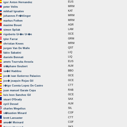
EUS
igor Anton Hernandez
MRM
peter Velits
KAT
mikhail Ignatiev
MRM
johannes Fr�hlinger
MRM
markus Fothen
AGR
maxime Bouet
LAM
simon Spilak
GCE
rigoberto Ur�n Ur�n
GRM
tyler Farrar
MRM
christian Knees
QST
jurgen Van De Walle
LIQ
fabio Sabatini
LIQ
daniele Bennati
EUS
amets Txurruka Ansola
ALM
st�phane Goubert
BBO
sa�d Haddou
GCE
jos� ivan Gutierrez Palacios
GCE
jos� joaquin Rojas Gil
CTT
i�igo Cuesta Lopez De Castro
RAB
juan manuel Garate Cepa
GCE
luis leon Sanchez Gil
SAX
stuart O'Grady
ALM
cyril Dessel
SIL
charles Wegelius
COF
s�bastien Minard
CTT
brett Lancaster
COF
ama�l Moinard
SKS