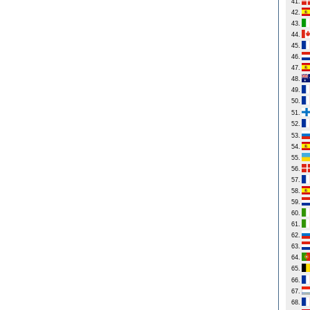
41.
42.
43.
44.
45.
46.
47.
48.
49.
50.
51.
52.
53.
54.
55.
56.
57.
58.
59.
60.
61.
62.
63.
64.
65.
66.
67.
68.