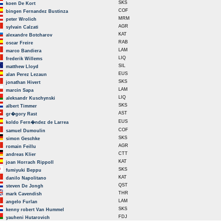
SKS
koen De Kort
COF
bingen Fernandez Bustinza
MRM
peter Wrolich
AGR
sylvain Calzati
KAT
alexandre Botcharov
RAB
oscar Freire
LAM
marco Bandiera
LIQ
frederik Willems
SIL
matthew Lloyd
EUS
alan Perez Lezaun
SKS
jonathan Hivert
LAM
marcin Sapa
LIQ
aleksandr Kuschynski
SKS
albert Timmer
AST
gr�gory Rast
EUS
koldo Fern�ndez de Larrea
COF
samuel Dumoulin
SKS
simon Geschke
AGR
romain Feillu
CTT
andreas Klier
KAT
joan Horrach Rippoll
SKS
fumiyuki Beppu
KAT
danilo Napolitano
QST
steven De Jongh
THR
mark Cavendish
LAM
angelo Furlan
SKS
kenny robert Van Hummel
FDJ
yauheni Hutarovich