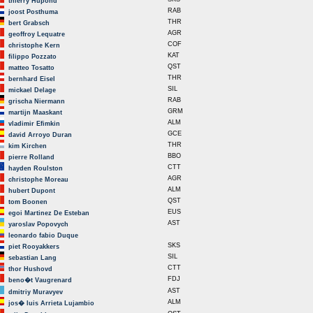
thierry Hupond
RAB
joost Posthuma
THR
bert Grabsch
AGR
geoffroy Lequatre
COF
christophe Kern
KAT
filippo Pozzato
QST
matteo Tosatto
THR
bernhard Eisel
SIL
mickael Delage
RAB
grischa Niermann
GRM
martijn Maaskant
ALM
vladimir Efimkin
GCE
david Arroyo Duran
THR
kim Kirchen
BBO
pierre Rolland
CTT
hayden Roulston
AGR
christophe Moreau
ALM
hubert Dupont
QST
tom Boonen
EUS
egoi Martinez De Esteban
AST
yaroslav Popovych
leonardo fabio Duque
SKS
piet Rooyakkers
SIL
sebastian Lang
CTT
thor Hushovd
FDJ
beno�t Vaugrenard
AST
dmitriy Muravyev
ALM
jos� luis Arrieta Lujambio