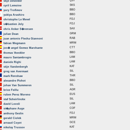
QST
stijn Devolder
SKS
cyril Lemoine
BBO
yury Trofimov
BBO
yukiya Arashiro
FDJ
christophe Le Mevel
FDJ
s�bastien Joly
SAX
chris Anker S�rensen
GRM
julian Dean
RAB
juan antonio Flecha Giannoni
MRM
fabian Wegmann
CTT
jos� angel Gomez Marchante
BBO
thomas Voeckler
LAM
mauro Santambrogio
LAM
daniele Righi
KAT
stijn Vandenbergh
SIL
greg van Avermaet
THR
mark Renshaw
BBO
alexandre Pichot
SIL
johan Van Summeren
AGR
brice Feillu
EUS
ruben Perez Moreno
SIL
staf Scheirlinckx
LAM
david Loosli
COF
st�phane Auge
FDJ
anthony Geslin
MRM
gerald Ciolek
GCE
arnaud Coyot
KAT
nikolay Trussov