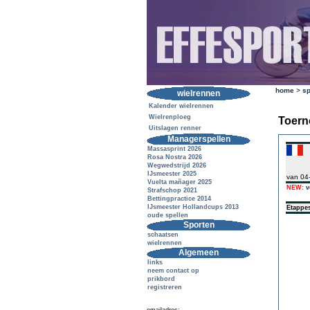
home
>
sp
wielrennen
Kalender wielrennen
Wielrenploeg
Toern
Uitslagen renner
Managerspellen
Massasprint 2026
Rosa Nostra 2026
Wegwedstrijd 2026
IJsmeester 2025
van 04
Vuelta mañager 2025
NEW:
v
Strafschop 2021
Bettingpractice 2014
IJsmeester Hollandcups 2013
Etappe
oude spellen
Sporten
schaatsen
wielrennen
Algemeen
links
neem contact op
prikbord
registreren