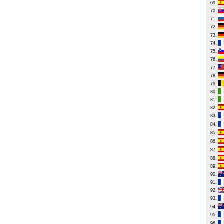
69.
70.
71.
72.
73.
74.
75.
76.
77.
78.
79.
80.
81.
82.
83.
84.
85.
86.
87.
88.
89.
90.
91.
92.
93.
94.
95.
96.