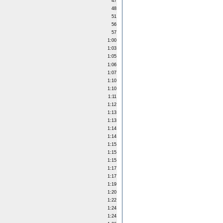
47
48
51
56
57
1:00
1:03
1:05
1:06
1:07
1:10
1:10
1:11
1:12
1:13
1:13
1:14
1:14
1:15
1:15
1:15
1:17
1:17
1:19
1:20
1:22
1:24
1:24