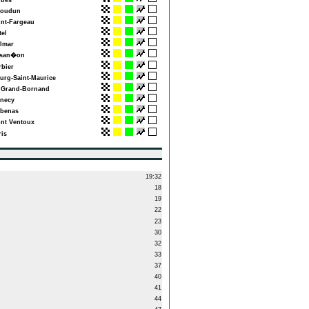
bes
oudun
nt-Fargeau
tel
lmar
san�on
bier
rg-Saint-Maurice
Grand-Bornand
necy
benas
t Ventoux
is
19:32
18
19
22
23
30
32
33
37
40
41
44