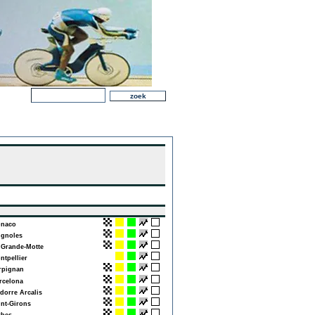
naco
gnoles
Grande-Motte
tpellier
pignan
celona
orre Arcalis
nt-Girons