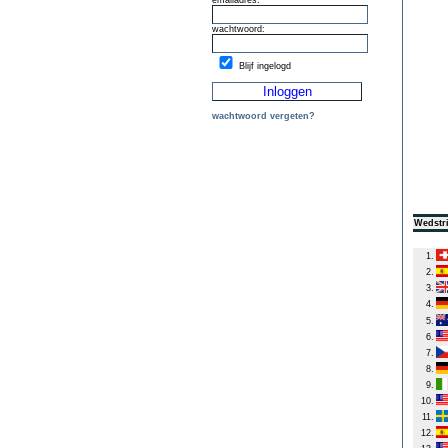
emailadres:
wachtwoord:
Blijf ingelogd
wachtwoord vergeten?
Wedstri
1.
2.
3.
4.
5.
6.
7.
8.
9.
10.
11.
12.