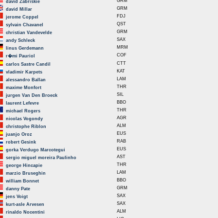
GRM
david Zabriskie
GRM
david Millar
FDJ
jerome Coppel
QST
sylvain Chavanel
GRM
christian Vandevelde
SAX
andy Schleck
MRM
linus Gerdemann
COF
r�mi Pauriol
CTT
carlos Sastre Candil
KAT
vladimir Karpets
LAM
alessandro Ballan
THR
maxime Monfort
SIL
jurgen Van Den Broeck
BBO
laurent Lefevre
THR
michael Rogers
AGR
nicolas Vogondy
ALM
christophe Riblon
EUS
juanjo Oroz
RAB
robert Gesink
EUS
gorka Verdugo Marcotegui
AST
sergio miguel moreira Paulinho
THR
george Hincapie
LAM
marzio Bruseghin
BBO
william Bonnet
GRM
danny Pate
SAX
jens Voigt
SAX
kurt-asle Arvesen
ALM
rinaldo Nocentini