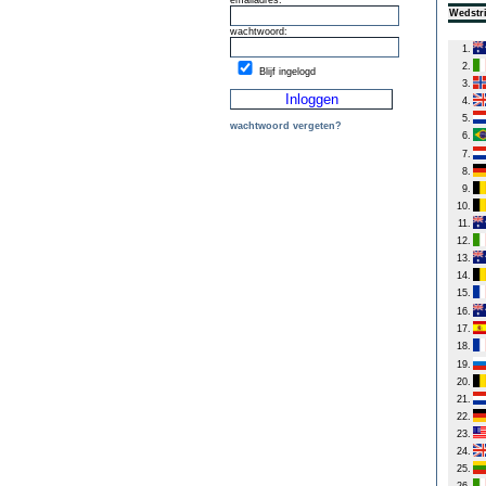
emailadres:
Wedstri
wachtwoord:
1.
2.
Blijf ingelogd
3.
4.
5.
wachtwoord vergeten?
6.
7.
8.
9.
10.
11.
12.
13.
14.
15.
16.
17.
18.
19.
20.
21.
22.
23.
24.
25.