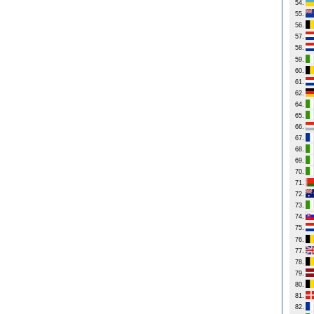
54.
55.
56.
57.
58.
59.
60.
61.
62.
64.
65.
66.
67.
68.
69.
70.
71.
72.
73.
74.
75.
76.
77.
78.
79.
80.
81.
82.