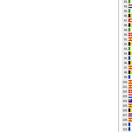
83.
84.
85.
86.
87.
88.
89.
90.
91.
92.
93.
94.
95.
96.
97.
98.
99.
100.
101.
102.
103.
104.
105.
106.
107.
108.
109.
110.