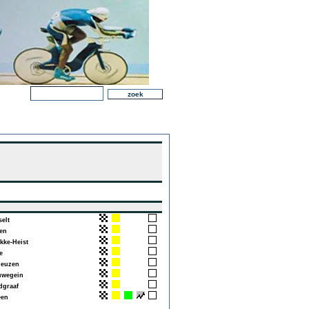
elt
en
ke-Heist
e
euzen
wegein
graaf
en