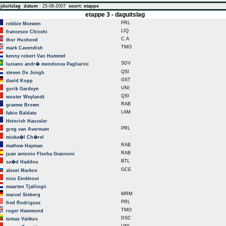
jduitslag
datum
: 25-08-2007
soort: etappe
etappe 3 - daguitslag
PRL
robbie Mcewen
LIQ
francesco Chicchi
C.A
thor Hushovd
TMO
mark Cavendish
kenny robert Van Hummel
SDV
luciano andr� mendonca Pagliarini
QSI
steven De Jongh
GST
david Kopp
UNI
gorik Gardeyn
QSI
wouter Weylandt
RAB
graeme Brown
LAM
fabio Baldato
Heinrich Haussler
PRL
greg van Avermaet
micka�l Ch�rel
RAB
mathew Hayman
RAB
juan antonio Flecha Giannoni
BTL
sa�d Haddou
GCE
alexei Markov
nico Eeckhout
maarten Tjallingii
MRM
marcel Sieberg
PRL
fred Rodriguez
TMO
roger Hammond
DSC
tomas Vaitkus