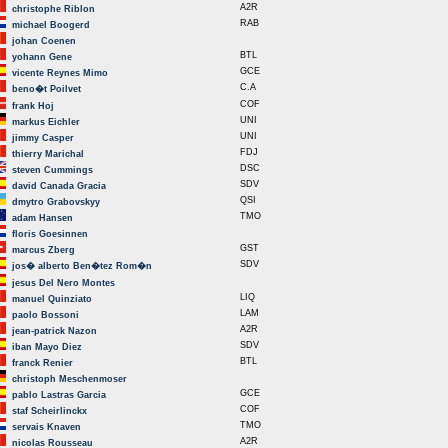
A2R
christophe Riblon
RAB
michael Boogerd
johan Coenen
BTL
yohann Gene
GCE
vicente Reynes Mimo
C.A
beno�t Poilvet
COF
frank Hoj
UNI
markus Eichler
UNI
jimmy Casper
FDJ
thierry Marichal
DSC
steven Cummings
SDV
david Canada Gracia
QSI
dmytro Grabovskyy
TMO
adam Hansen
floris Goesinnen
GST
marcus Zberg
SDV
jos� alberto Ben�tez Rom�n
jesus Del Nero Montes
LIQ
manuel Quinziato
LAM
paolo Bossoni
A2R
jean-patrick Nazon
SDV
iban Mayo Diez
BTL
franck Renier
christoph Meschenmoser
GCE
pablo Lastras Garcia
COF
staf Scheirlinckx
TMO
servais Knaven
A2R
nicolas Rousseau