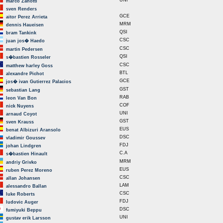
UNI
marco Zanotti
sven Renders
GCE
aitor Perez Arrieta
MRM
dennis Haueisen
QSI
bram Tankink
CSC
juan jos� Haedo
CSC
martin Pedersen
QSI
s�bastien Rosseler
CSC
matthew harley Goss
BTL
alexandre Pichot
GCE
jos� ivan Gutierrez Palacios
GST
sebastian Lang
RAB
leon Van Bon
COF
nick Nuyens
UNI
arnaud Coyot
GST
sven Krauss
EUS
benat Albizuri Aransolo
DSC
vladimir Goussev
FDJ
johan Lindgren
C.A
s�bastien Hinault
MRM
andriy Grivko
EUS
ruben Perez Moreno
CSC
allan Johansen
LAM
alessandro Ballan
CSC
luke Roberts
FDJ
ludovic Auger
DSC
fumiyuki Beppu
UNI
gustav erik Larsson