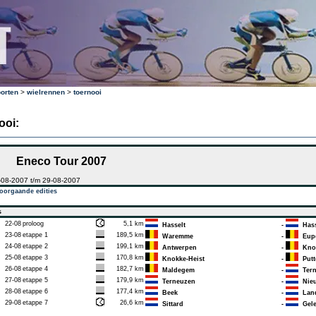
orten
>
wielrennen
>
toernooi
ooi:
Eneco Tour 2007
-08-2007 t/m 29-08-2007
oorgaande edities
s
22-08
proloog
5,1 km
Hasselt
-
Hass
23-08
etappe 1
189,5 km
Waremme
-
Eup
24-08
etappe 2
199,1 km
Antwerpen
-
Knok
25-08
etappe 3
170,8 km
Knokke-Heist
-
Putt
26-08
etappe 4
182,7 km
Maldegem
-
Tern
27-08
etappe 5
179,9 km
Terneuzen
-
Nieu
28-08
etappe 6
177,4 km
Beek
-
Land
29-08
etappe 7
26,6 km
Sittard
-
Gele