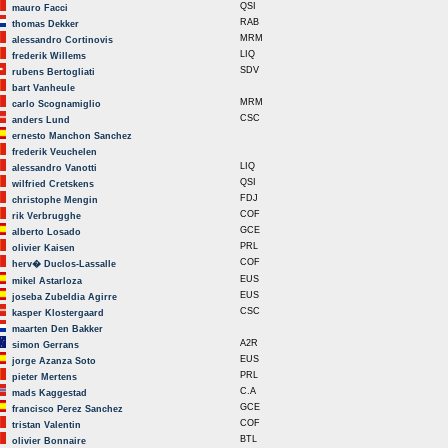
QSI
mauro Facci
RAB
thomas Dekker
MRM
alessandro Cortinovis
LIQ
frederik Willems
SDV
rubens Bertogliati
bart Vanheule
MRM
carlo Scognamiglio
CSC
anders Lund
ernesto Manchon Sanchez
frederik Veuchelen
LIQ
alessandro Vanotti
QSI
wilfried Cretskens
FDJ
christophe Mengin
COF
rik Verbrugghe
GCE
alberto Losado
PRL
olivier Kaisen
COF
herv� Duclos-Lassalle
EUS
mikel Astarloza
EUS
joseba Zubeldia Agirre
CSC
kasper Klostergaard
maarten Den Bakker
A2R
simon Gerrans
EUS
jorge Azanza Soto
PRL
pieter Mertens
C.A
mads Kaggestad
GCE
francisco Perez Sanchez
COF
tristan Valentin
BTL
olivier Bonnaire