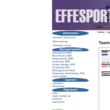
home
>
sp
wielrennen
Kalender wielrennen
Wielrenploeg
Toern
Uitslagen renner
Managerspellen
Massasprint 2026
Rosa Nostra 2026
Wegwedstrijd 2026
IJsmeester 2025
van 22
Vuelta mañager 2025
NEW:
v
Strafschop 2021
Bettingpractice 2014
IJsmeester Hollandcups 2013
Etappe
oude spellen
Sporten
schaatsen
wielrennen
Algemeen
links
neem contact op
prikbord
registreren