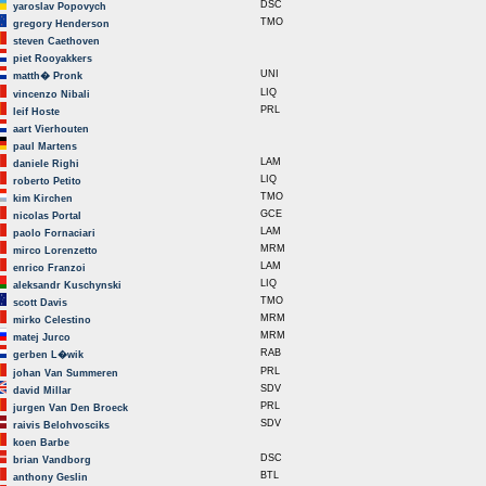
DSC
yaroslav Popovych
TMO
gregory Henderson
steven Caethoven
piet Rooyakkers
UNI
matth� Pronk
LIQ
vincenzo Nibali
PRL
leif Hoste
aart Vierhouten
paul Martens
LAM
daniele Righi
LIQ
roberto Petito
TMO
kim Kirchen
GCE
nicolas Portal
LAM
paolo Fornaciari
MRM
mirco Lorenzetto
LAM
enrico Franzoi
LIQ
aleksandr Kuschynski
TMO
scott Davis
MRM
mirko Celestino
MRM
matej Jurco
RAB
gerben L�wik
PRL
johan Van Summeren
SDV
david Millar
PRL
jurgen Van Den Broeck
SDV
raivis Belohvosciks
koen Barbe
DSC
brian Vandborg
BTL
anthony Geslin