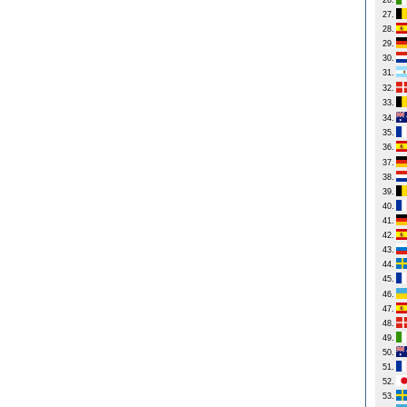
26.
27.
28.
29.
30.
31.
32.
33.
34.
35.
36.
37.
38.
39.
40.
41.
42.
43.
44.
45.
46.
47.
48.
49.
50.
51.
52.
53.