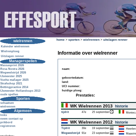
home
>
sporten
>
wielrennen
>
uitslagen renner
wielrennen
Kalender wielrennen
Wielrenploeg
Informatie over wielrenner
Uitslagen renner
Managerspellen
Massasprint 2026
Rosa Nostra 2026
naam:
Wegwedstrijd 2026
IJsmeester 2025
geboortedatum:
Vuelta mañager 2025
land:
Strafschop 2021
UCI nummer:
Bettingpractice 2014
huidige ploeg:
IJsmeester Hollandcups 2013
oude spellen
Prestaties:
Sporten
schaatsen
WK Wielrennen 2013
historie
wielrennen
Algemeen
tijdrit
47e
25 september
Monteca
links
neem contact op
WK Wielrennen 2012
historie
prikbord
registreren
Tijdrit
30e
19 september
Heerlen
Wegwedstrijd
91e
23 september
Maastri