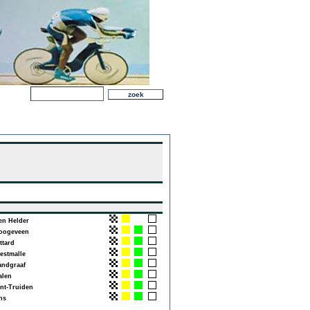
n Helder
ogeveen
ttard
stmalle
ndgraaf
len
nt-Truiden
ns