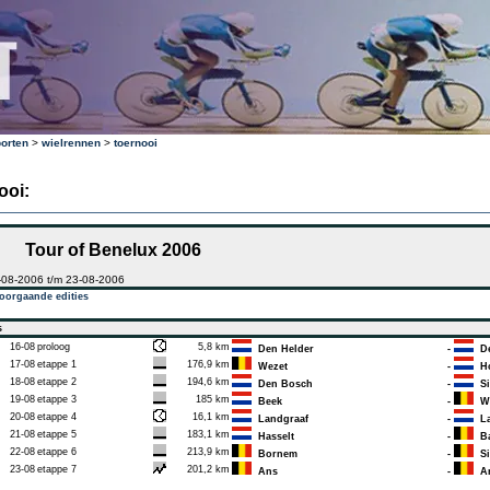
orten
>
wielrennen
>
toernooi
ooi:
Tour of Benelux 2006
-08-2006 t/m 23-08-2006
oorgaande edities
s
16-08
proloog
5,8 km
Den Helder
-
De
17-08
etappe 1
176,9 km
Wezet
-
Ho
18-08
etappe 2
194,6 km
Den Bosch
-
Si
19-08
etappe 3
185 km
Beek
-
We
20-08
etappe 4
16,1 km
Landgraaf
-
La
21-08
etappe 5
183,1 km
Hasselt
-
Ba
22-08
etappe 6
213,9 km
Bornem
-
Si
23-08
etappe 7
201,2 km
Ans
-
A