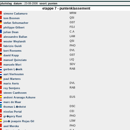
jduitslag
datum
: 23-08-2006
soort: punten
etappe 7 - puntenklassement
MRM
simone Cadamuro
QSI
tom Boonen
GST
stefan Schumacher
FDJ
philippe Gilbert
C.A
julian Dean
LAM
alessandro Ballan
QSI
wouter Weylandt
PHO
fabrizio Guidi
DVL
bert Roesems
GST
david Kopp
LIQ
manuel Quinziato
SDV
manuele Mori
RAB
gerben L�wik
aart Vierhouten
paul Martens
DVL
mario Aerts
RAB
roy Sentjens
steven Caethoven
EUS
andoni Aranaga Azkune
marc de Maar
DSC
thomas L�vkvist
CEI
nicolas Portal
PHO
gr�gory Rast
LSW
jos� joaquin Rojas Gil
PHO
axel Merckx