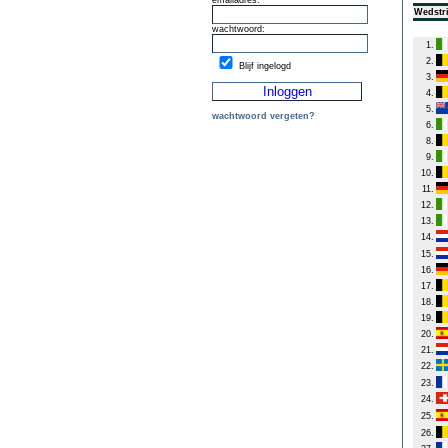
emailadres:
Wedstri
wachtwoord:
1.
2.
Blijf ingelogd
3.
4.
5.
wachtwoord vergeten?
6.
8.
9.
10.
11.
12.
13.
14.
15.
16.
17.
18.
19.
20.
21.
22.
23.
24.
25.
26.