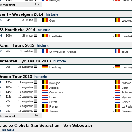
Martigny
-
Saas-Fe
91e
klassement
ent - Wevelgem 2014
historie
AG
84e
30 maart
Gent
-
Wevelg
3 Harelbeke 2014
historie
AG
108e
28 maart
Harelbeke
-
Harelbe
aris - Tours 2013
historie
AG
96e
13 oktober
St Arnoult-en-Yvelines
-
Tours
attenfall Cyclassics 2013
historie
90e
25 augustus
Hamburg
-
Hambur
neco Tour 2013
historie
1
133e
12 augustus
Koksijde
-
Ardooie
2
104e
13 augustus
Ardooie
-
Vorst
3
145e
14 augustus
Oosterhout
-
Schouwe
4
114e
15 augustus
Essen
-
Vlijmen
5
72e
16 augustus
Sittard
-
Geleen
6
89e
17 augustus
Riemst
-
La Redo
7
65e
18 augustus
Tienen
-
Geraard
80e
klassement
lasica Ciclista San Sebastian - San Sebastian
3
historie