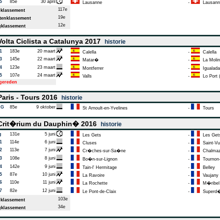
5
85e
30 april
Lausanne
-
Lausann
117e
klassement
19e
enklassement
12e
klassement
olta Ciclista a Catalunya 2017
historie
1
183e
20 maart
Calella
-
Calella
3
145e
22 maart
Matar�
-
La Molin
4
123e
23 maart
Montferrer
-
Igualada
5
107e
24 maart
Valls
-
Lo Port (
tgereden
aris - Tours 2016
historie
AG
85e
9 oktober
St Arnoult-en-Yvelines
-
Tours
rit�rium du Dauphin� 2016
historie
g
131e
5 juni
Les Gets
-
Les Get
1
114e
6 juni
Cluses
-
Saint-Vu
2
113e
7 juni
Cr�ches-sur-Sa�ne
-
Chalmaz
3
108e
8 juni
Bo�n-sur-Lignon
-
Tournon
4
142e
9 juni
Tain-l' Hermitage
-
Belley
5
87e
10 juni
La Ravoire
-
Vaujany
6
110e
11 juni
La Rochette
-
M�ribel
7
82e
12 juni
Le Pont-de-Claix
-
Superd�
103e
klassement
34e
klassement