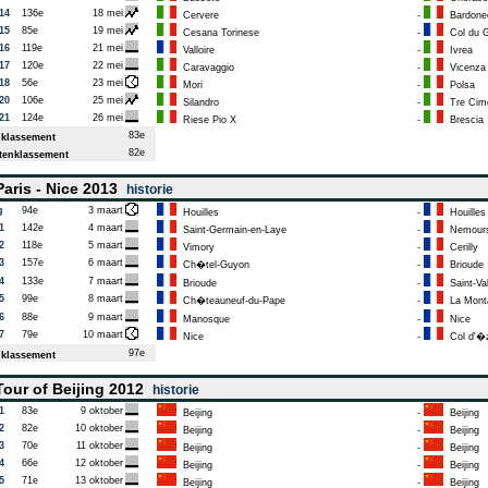
14
136e
18 mei
Cervere
-
Bardone
15
85e
19 mei
Cesana Torinese
-
Col du Ga
16
119e
21 mei
Valloire
-
Ivrea
17
120e
22 mei
Caravaggio
-
Vicenza
18
56e
23 mei
Mori
-
Polsa
20
106e
25 mei
Silandro
-
Tre Cime
21
124e
26 mei
Riese Pio X
-
Brescia
83e
klassement
82e
enklassement
aris - Nice 2013
historie
g
94e
3 maart
Houilles
-
Houilles
1
142e
4 maart
Saint-Germain-en-Laye
-
Nemour
2
118e
5 maart
Vimory
-
Cerilly
3
157e
6 maart
Ch�tel-Guyon
-
Brioude
4
133e
7 maart
Brioude
-
Saint-Val
5
99e
8 maart
Ch�teauneuf-du-Pape
-
La Monta
6
88e
9 maart
Manosque
-
Nice
7
79e
10 maart
Nice
-
Col d'�
97e
klassement
our of Beijing 2012
historie
1
83e
9 oktober
Beijing
-
Beijing
2
82e
10 oktober
Beijing
-
Beijing
3
70e
11 oktober
Beijing
-
Beijing
4
66e
12 oktober
Beijing
-
Beijing
5
71e
13 oktober
Beijing
-
Beijing