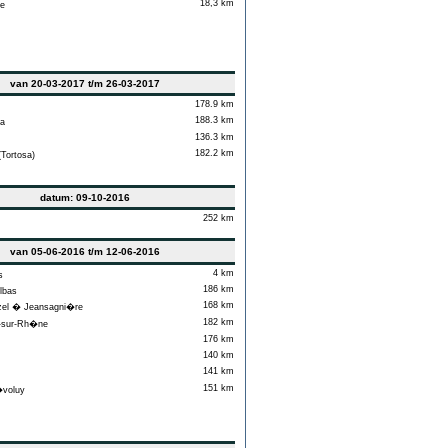
18,3 km
e
van 20-03-2017 t/m 26-03-2017
178.9 km
188.3 km
a
136.3 km
182.2 km
Tortosa)
datum: 09-10-2016
252 km
van 05-06-2016 t/m 12-06-2016
4 km
s
186 km
lbas
168 km
el � Jeansagni�re
182 km
-sur-Rh�ne
176 km
140 km
141 km
151 km
voluy