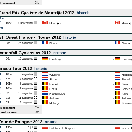
68e
klassement
rand Prix Cycliste de Montr�al 2012
historie
Prix
e
105e
9 september
Montr�al
-
Montr�a
al
P Ouest France - Plouay 2012
historie
98e
26 augustus
Plouay
-
Plouay
attenfall Cyclassics 2012
historie
66e
19 augustus
Hamburg
-
Hambur
neco Tour 2012
historie
1
103e
6 augustus
Waalwijk
-
Middelbu
2
57e
7 augustus
Sittard
-
Sittard
3
101e
8 augustus
Riemst
-
Genk
4
104e
9 augustus
Heers
-
Bergen 
5
82e
10 augustus
Hoogerheide
-
Aalter
6
81e
11 augustus
Ardooie
-
Ardooie
7
53e
12 augustus
Maldegem
-
Geraard
45e
klassement
20e
enklassement
our de Pologne 2012
historie
1
139e
10 juli
Golebiewski Karpacz
-
Jelenia