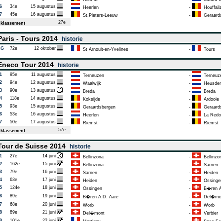
6
34e
15 augustus
Heerlen
-
Houffali
7
45e
16 augustus
St.Pieters-Leeuw
-
Geraard
27e
klassement
aris - Tours 2014
historie
AG
72e
12 oktober
St Arnoult-en-Yvelines
-
Tours
neco Tour 2014
historie
1
95e
11 augustus
Terneuzen
-
Terneuz
2
94e
12 augustus
Waalwijk
-
Heusde
3
90e
13 augustus
Breda
-
Breda
4
118e
14 augustus
Koksijde
-
Ardooie
5
93e
15 augustus
Geraardsbergen
-
Geraard
6
53e
16 augustus
Heerlen
-
La Redo
7
50e
17 augustus
Riemst
-
Riemst
57e
klassement
our de Suisse 2014
historie
1
27e
14 juni
Bellinzona
-
Bellinzo
2
162e
15 juni
Bellinzona
-
Sarnen
3
79e
16 juni
Sarnen
-
Heiden
4
63e
17 juni
Heiden
-
Ossinge
5
124e
18 juni
Ossingen
-
B�ren A
6
89e
19 juni
B�ren A.D. Aare
-
Del�mo
7
68e
20 juni
Worb
-
Worb
8
89e
21 juni
Del�mont
-
Verbier
9
101e
22 juni