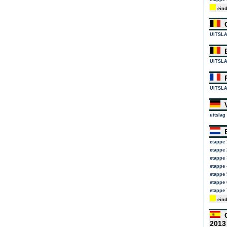
eind
G
UITSL
E
UITSL
P
UITSL
V
uitslag
E
etappe 
etappe 
etappe 
etappe 
etappe 
etappe 
etappe 
eind
C
201