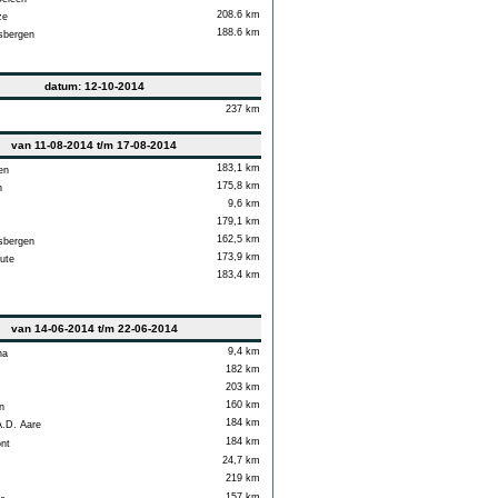
208.6 km
ze
188.6 km
sbergen
datum: 12-10-2014
237 km
van 11-08-2014 t/m 17-08-2014
183,1 km
en
175,8 km
n
9,6 km
179,1 km
162,5 km
sbergen
173,9 km
ute
183,4 km
van 14-06-2014 t/m 22-06-2014
9,4 km
na
182 km
203 km
160 km
n
184 km
.D. Aare
184 km
nt
24,7 km
219 km
157 km