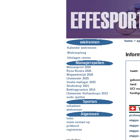
home
>
sp
wielrennen
Kalender wielrennen
Wielrenploeg
Inform
Uitslagen renner
Managerspellen
Massasprint 2026
Rosa Nostra 2026
naam:
Wegwedstrijd 2026
IJsmeester 2025
geboor
Vuelta mañager 2025
land:
Strafschop 2021
UCI n
Bettingpractice 2014
huidig
IJsmeester Hollandcups 2013
oude spellen
Sporten
schaatsen
T
wielrennen
Algemeen
proloo
links
etappe 
neem contact op
etappe 
prikbord
registreren
etappe 
etappe 