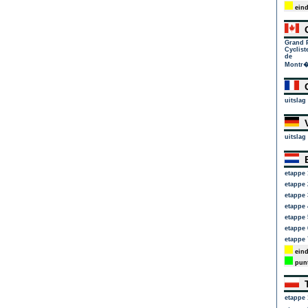
eind
G
Grand 
Cyclist
de
Montr�
G
uitslag
V
uitslag
E
etappe 
etappe 
etappe 
etappe 
etappe 
etappe 
etappe 
eind
punt
T
etappe 