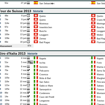
91e
27 juli
San Sebasti�n
-
San Seb
our de Suisse 2013
historie
1
48e
8 juni
Quinto
-
Quinto
2
74e
9 juni
Quinto
-
Crans-M
3
114e
10 juni
Montreux
-
Meiringe
4
97e
11 juni
Innertkirchen
-
Buochs
5
78e
12 juni
Buochs
-
Leugger
6
100e
13 juni
Leuggern
-
Meilen
8
109e
15 juni
Zernez
-
Bad Rag
9
89e
16 juni
Bad Ragaz
-
Flumser
87e
klassement
iro d'Italia 2013
historie
1
132e
4 mei
Napels
-
Napels
2
51e
5 mei
Ischia
-
Forio
3
106e
6 mei
Sorrento
-
Marina d
4
70e
7 mei
Policastro
-
Serra Sa
5
41e
8 mei
Cosenza
-
Matera
6
105e
9 mei
Mola di Bari
-
Margherit
7
116e
10 mei
San Salvo
-
Pescara
8
121e
11 mei
Gabicce Mare
-
Saltara
9
145e
12 mei
Sansepolcro
-
Firenze
10
86e
14 mei
Cordenons
-
Montasi
11
14e
15 mei
Cave del Predil
-
Erto
12
164e
16 mei
Longarone
-
Treviso
13
100e
17 mei
Busseto
-
Cherasc