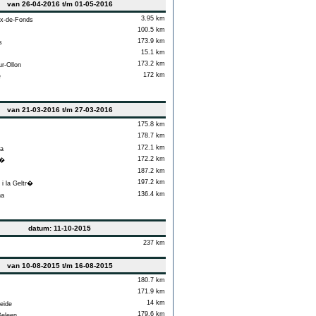
van 26-04-2016 t/m 01-05-2016
3.95 km
x-de-Fonds
100.5 km
173.9 km
s
15.1 km
173.2 km
ur-Ollon
172 km
e
van 21-03-2016 t/m 27-03-2016
175.8 km
178.7 km
172.1 km
a
172.2 km
n�
187.2 km
197.2 km
i la Geltr�
136.4 km
na
datum: 11-10-2015
237 km
van 10-08-2015 t/m 16-08-2015
180.7 km
171.9 km
14 km
eide
179.6 km
Geleen