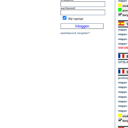
emailadres:
etappe 
eind
wachtwoord:
punt
berg
Blijf ingelogd
V
etappe 
wachtwoord vergeten?
etappe 
etappe 
etappe 
niet ui
P
UITSL
C
proloo
etappe 
etappe 
etappe 
etappe 
etappe 
etappe 
etappe 
eind
berg