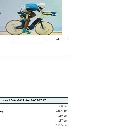
van 25-04-2017 t/m 30-04-2017
4,8 km
168,6 km
ry
139 km
187 km
163,5 km