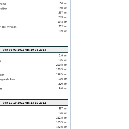
156 km
cchia
150 km
libier
237 km
203 km
19.4 km
202 km
 Di Lavaredo
199 km
van 03-03-2013 t/m 10-03-2013
2,9 km
195 km
s
200,5 km
170,5 km
199,5 km
lier
176 km
gne de Lure
220 km
9,6 km
ze
van 10-10-2012 t/m 13-10-2012
117 km
126 km
162,5 km
165,5 km
182,5 km