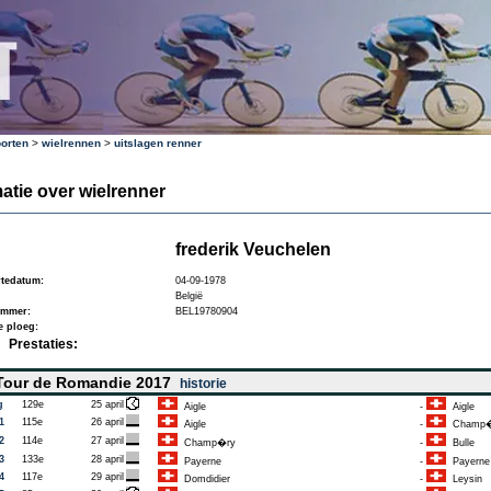
orten
>
wielrennen
>
uitslagen renner
atie over wielrenner
frederik Veuchelen
tedatum:
04-09-1978
België
ummer:
BEL19780904
e ploeg:
Prestaties:
our de Romandie 2017
historie
g
129e
25 april
Aigle
-
Aigle
1
115e
26 april
Aigle
-
Champ�
2
114e
27 april
Champ�ry
-
Bulle
3
133e
28 april
Payerne
-
Payerne
4
117e
29 april
Domdidier
-
Leysin