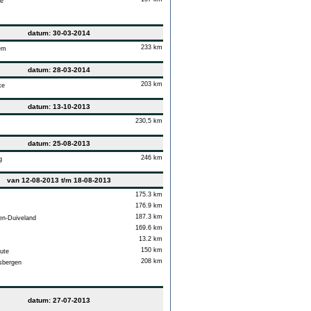
e
datum: 30-03-2014
233 km
em
datum: 28-03-2014
203 km
ke
datum: 13-10-2013
230,5 km
datum: 25-08-2013
246 km
g
van 12-08-2013 t/m 18-08-2013
175.3 km
176.9 km
187.3 km
n-Duiveland
169.6 km
13.2 km
150 km
ute
208 km
sbergen
datum: 27-07-2013