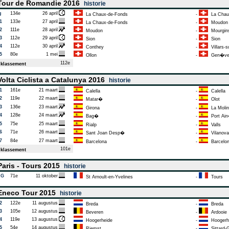
our de Romandie 2016
historie
g
134e
26 april
La Chaux-de-Fonds
-
La Chau
1
133e
27 april
La Chaux-de-Fonds
-
Moudon
2
111e
28 april
Moudon
-
Mourgin
3
112e
29 april
Sion
-
Sion
4
112e
30 april
Conthey
-
Villars-s
5
80e
1 mei
Ollon
-
Gen�v
112e
klassement
olta Ciclista a Catalunya 2016
historie
1
161e
21 maart
Calella
-
Calella
2
119e
22 maart
Matar�
-
Olot
3
136e
23 maart
Girona
-
La Molin
4
128e
24 maart
Bag�
-
Port Ai
5
75e
25 maart
Rialp
-
Valls
6
71e
26 maart
Sant Joan Desp�
-
Vilanova 
7
84e
27 maart
Barcelona
-
Barcelo
101e
klassement
aris - Tours 2015
historie
AG
71e
11 oktober
St Arnoult-en-Yvelines
-
Tours
neco Tour 2015
historie
2
122e
11 augustus
Breda
-
Breda
3
105e
12 augustus
Beveren
-
Ardooie
4
119e
13 augustus
Hoogerheide
-
Hoogerh
5
54e
14 augustus
Riemst
-
Sittard-