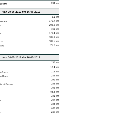
234 km
asti�n
van 08-06-2013 t/m 16-06-2013
8,1 km
170,7 km
ontana
203,3 km
n
161 km
176,4 km
n
186,1 km
180,5 km
az
26,8 km
berg
van 04-05-2013 t/m 26-05-2013
156 km
17.4 km
212 km
i Ascea
244 km
n Bruno
199 km
154 km
a di Savoia
162 km
55.5 km
181 km
167 km
o
184 km
127 km
242 km
o