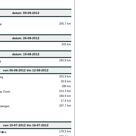
datum: 09-09-2012
205,7 km
l
datum: 26-08-2012
243 km
datum: 19-08-2012
245,9 km
g
van 06-08-2012 t/m 12-08-2012
203.9 km
rg
18.9 km
188 km
213.3 km
op Zoom
184.6 km
17.4 km
207.7 km
sbergen
van 10-07-2012 t/m 16-07-2012
179.5 km
 G�ra