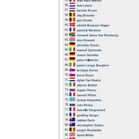
55.
jean marc Marino
56.
tom Leezer
57.
karsten Kroon
58.
stig Broeckx
59.
gert Dockx
60.
edvald Boasson Hagen
61.
yannick Martinez
62.
reinardt Janse Van Rensburg
63.
alex Dowsett
64.
christian Knees
65.
manuel Quinziato
66.
simon Geschke
67.
jasha S�tterlin
68.
paolo Longo Borghini
69.
kristijan Koren
70.
borut Bozic
71.
dylan Van Baarle
72.
alberto Bettiol
73.
evgeni Petrov
74.
laurent Pillon
75.
Arman Kamyshev
76.
ivan Rovny
77.
beno�t Vaugrenard
78.
geoffrey Soupe
79.
nathan Earle
80.
christopher Sutton
81.
jurgen Roelandts
82.
david Millar