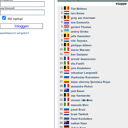
emailadres:
etappe 
wachtwoord:
1.
Tim Wellens
2.
lars Boom
3.
greg van Avermaet
Blijf ingelogd
4.
tom Dumoulin
5.
geraint Thomas
6.
andriy Grivko
wachtwoord vergeten?
7.
jelle Vanendert
8.
niki Terpstra
9.
philippe Gilbert
10.
marco Marcato
11.
ben Gastauer
12.
arnold Jeannesson
13.
elia Favilli
14.
jens Keukeleire
15.
sebastian Langeveld
16.
Viacheslav Kuznetsov
17.
dayer uberney Quintana Rojas
18.
alexandre Pichot
19.
jack Bauer
20.
sep Vanmarcke
21.
vincent J�r�me
22.
manuele Mori
23.
pavel Brutt
24.
bram Tankink
25.
Pavel Kochetkov
26.
nathan Haas
27.