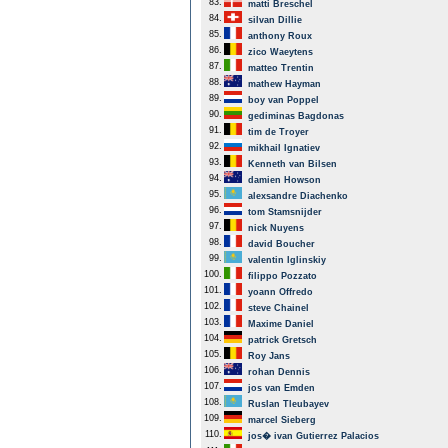
83.
matti Breschel
84.
silvan Dillie
85.
anthony Roux
86.
zico Waeytens
87.
matteo Trentin
88.
mathew Hayman
89.
boy van Poppel
90.
gediminas Bagdonas
91.
tim de Troyer
92.
mikhail Ignatiev
93.
Kenneth van Bilsen
94.
damien Howson
95.
alexsandre Diachenko
96.
tom Stamsnijder
97.
nick Nuyens
98.
david Boucher
99.
valentin Iglinskiy
100.
filippo Pozzato
101.
yoann Offredo
102.
steve Chainel
103.
Maxime Daniel
104.
patrick Gretsch
105.
Roy Jans
106.
rohan Dennis
107.
jos van Emden
108.
Ruslan Tleubayev
109.
marcel Sieberg
110.
jos� ivan Gutierrez Palacios