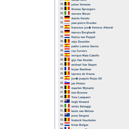
Julian Kern
28.
julien Vermote
29.
thomas Sprengers
30.
moreno Moser
31.
danilo Hondo
32.
jean-pierre Drucker
33.
francisco jos� Ventoso Alberdi
34.
marcus Burghardt
35.
Danny van Poppel
36.
stijn Devolder
37.
pablo Lastras Garcia
38.
roy Curvers
39.
enrique Mata Cabello
40.
gijs Van Hoecke
41.
michael Van Stayen
42.
bryan Naulleau
43.
laurens de Vreese
44.
jos� joaquin Rojas Gil
45.
jan Polanc
46.
maarten Wynants
47.
tom Boonen
48.
Yves Lampaert
49.
leigh Howard
50.
mirko Selvaggi
51.
kevin van Melsen
52.
jesse Sergent
53.
frederik Veuchelen
54.
brian Bulgac