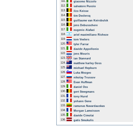
111.
giacomo Nizzolo
112.
salvatore Puccio
113.
ilzo Keisse
114.
tim Declercq
115.
guillaume van Keirsbulck
116.
jens Debusschere
117.
eugenio Alafaci
118.
ariel maximiliano Richeze
119.
tom Veelers
120.
tyler Farrar
121.
davide Appollonio
122.
jens Mouris
123.
ian Stannard
124.
matthew harley Goss
125.
michael Hepburn
126.
Luka Mezgec
127.
nikolay Trussov
128.
Evan Huffman
129.
daniel Oss
130.
gert Steegmans
131.
tony Hurel
132.
yohann Gene
133.
ramunas Navardauskas
134.
Morgan Lamoisson
135.
davide Cimolai
136.
gatis Smukulis