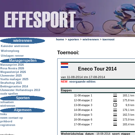
home
>
sporten
>
wielrennen
>
toernooi
wielrennen
Kalender wielrennen
Wielrenploeg
Toernooi:
Uitslagen renner
Managerspellen
Massasprint 2026
Eneco Tour 2014
Rosa Nostra 2026
Wegwedstrijd 2026
IJsmeester 2025
van 11-08-2014 t/m 17-08-2014
Vuelta mañager 2025
NEW:
voorgaande edities
Strafschop 2021
Bettingpractice 2014
IJsmeester Hollandcups 2013
Etappes
oude spellen
11-08
etappe 1
183,1 km
Sporten
12-08
etappe 2
175,8 km
schaatsen
13-08
etappe 3
9,6 km
wielrennen
Algemeen
14-08
etappe 4
179,1 km
links
15-08
etappe 5
162,5 km
neem contact op
16-08
etappe 6
173,9 km
prikbord
17-08
etappe 7
183,4 km
registreren
Wedstrijduitslag
datum
: 16-08-2014
soort: etappe