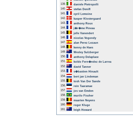
139.
daniele Pietropolli
140.
stefan Denifl
141.
cyril Lemoine
142.
kasper Klostergaard
143.
anthony Roux
144.
j�r�me Pineau
145.
jelle Vanendert
146.
nicolas Vogondy
147.
alan Perez Lezaun
148.
kenny de Haes
149.
Wesley Sulzberger
150.
anthony Delaplace
151.
koldo Fern�ndez de Larrea
152.
david Tanner
153.
s�bastien Hinault
154.
bert jan Lindeman
155.
tosh Van Der Sande
156.
rein Taaramae
157.
jos van Emden
158.
murilo Fischer
159.
maarten Neyens
160.
roger Kluge
161.
leigh Howard