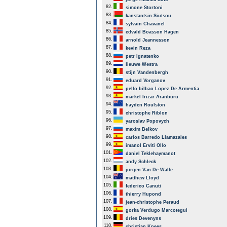
82.
simone Stortoni
83.
kanstantsin Siutsou
84.
sylvain Chavanel
85.
edvald Boasson Hagen
86.
arnold Jeannesson
87.
kevin Reza
88.
petr Ignatenko
89.
lieuwe Westra
90.
stijn Vandenbergh
91.
eduard Vorganov
92.
pello bilbao Lopez De Armentia
93.
markel Irizar Aranburu
94.
hayden Roulston
95.
christophe Riblon
96.
yaroslav Popovych
97.
maxim Belkov
98.
carlos Barredo Llamazales
99.
imanol Erviti Ollo
101.
daniel Teklehaymanot
102.
andy Schleck
103.
jurgen Van De Walle
104.
matthew Lloyd
105.
federico Canuti
106.
thierry Hupond
107.
jean-christophe Peraud
108.
gorka Verdugo Marcotegui
109.
dries Devenyns
110.
christian Knees