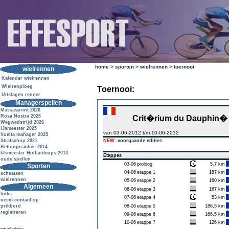
home
>
sporten
>
wielrennen
>
toernooi
wielrennen
Kalender wielrennen
Wielrenploeg
Toernooi:
Uitslagen renner
Managerspellen
Massasprint 2026
Rosa Nostra 2026
Crit�rium du Dauphin�
Wegwedstrijd 2026
IJsmeester 2025
van 03-06-2012 t/m 10-06-2012
Vuelta mañager 2025
Strafschop 2021
NEW:
voorgaande edities
Bettingpractice 2014
IJsmeester Hollandcups 2013
Etappes
oude spellen
03-06
proloog
5,7 km
Sporten
04-06
etappe 1
187 km
schaatsen
wielrennen
05-06
etappe 2
160 km
Algemeen
06-06
etappe 3
167 km
links
07-06
etappe 4
53 km
neem contact op
prikbord
08-06
etappe 5
186,5 km
registreren
09-06
etappe 6
166,5 km
10-06
etappe 7
126 km