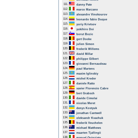
111.
danny Pate
112.
marco Marzano
113.
alexandre Vinokourov
114.
leonardo fabio Duque
115.
yuriy Krivtsov
116.
yukihiro Doi
117.
borut Bozic
118.
gert Dockx
119.
julien Simon
120.
frederik Willems
121.
david Millar
122.
philippe Gilbert
123.
giovanni Bernaudeau
124.
paul Martens
125.
maxim Iglinskiy
126.
michel Kreder
127.
daniele Ratto
128.
xavier Florencio Cabre
129.
bert Grabsch
130.
davide Cimolai
131.
nicolas Meret
132.
denys Kostyuk
133.
jonathan Cantwell
134.
oleksandr Kvachuk
135.
frederik Veuchelen
136.
michael Matthews
137.
maarten Tjallingii
138.
manuel Quinziato