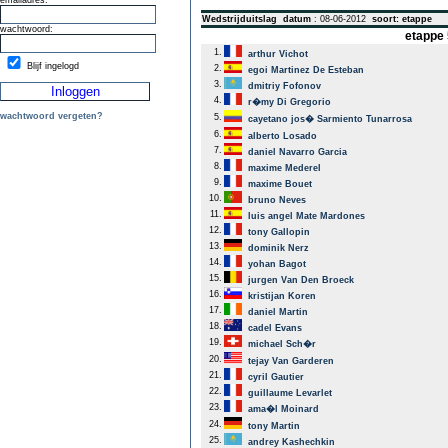
emailadres:
Wedstrijduitslag
datum
: 08-06-2012
soort: etappe
wachtwoord:
etappe 
1.
arthur Vichot
Blijf ingelogd
2.
egoi Martinez De Esteban
3.
dmitriy Fofonov
4.
r�my Di Gregorio
wachtwoord vergeten?
5.
cayetano jos� Sarmiento Tunarrosa
6.
alberto Losado
7.
daniel Navarro Garcia
8.
maxime Mederel
9.
maxime Bouet
10.
bruno Neves
11.
luis angel Mate Mardones
12.
tony Gallopin
13.
dominik Nerz
14.
yohan Bagot
15.
jurgen Van Den Broeck
16.
kristijan Koren
17.
daniel Martin
18.
cadel Evans
19.
michael Sch�r
20.
tejay Van Garderen
21.
cyril Gautier
22.
guillaume Levarlet
23.
ama�l Moinard
24.
tony Martin
25.
andrey Kashechkin