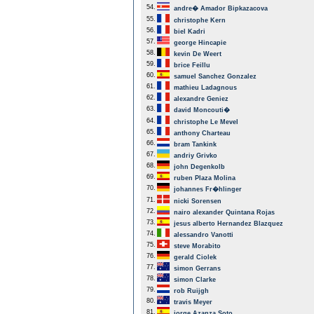
54.
andre� Amador Bipkazacova
55.
christophe Kern
56.
biel Kadri
57.
george Hincapie
58.
kevin De Weert
59.
brice Feillu
60.
samuel Sanchez Gonzalez
61.
mathieu Ladagnous
62.
alexandre Geniez
63.
david Moncouti�
64.
christophe Le Mevel
65.
anthony Charteau
66.
bram Tankink
67.
andriy Grivko
68.
john Degenkolb
69.
ruben Plaza Molina
70.
johannes Fr�hlinger
71.
nicki Sorensen
72.
nairo alexander Quintana Rojas
73.
jesus alberto Hernandez Blazquez
74.
alessandro Vanotti
75.
steve Morabito
76.
gerald Ciolek
77.
simon Gerrans
78.
simon Clarke
79.
rob Ruijgh
80.
travis Meyer
81.
jorge Azanza Soto