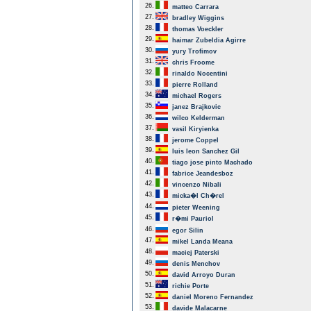
26.
matteo Carrara
27.
bradley Wiggins
28.
thomas Voeckler
29.
haimar Zubeldia Agirre
30.
yury Trofimov
31.
chris Froome
32.
rinaldo Nocentini
33.
pierre Rolland
34.
michael Rogers
35.
janez Brajkovic
36.
wilco Kelderman
37.
vasil Kiryienka
38.
jerome Coppel
39.
luis leon Sanchez Gil
40.
tiago jose pinto Machado
41.
fabrice Jeandesboz
42.
vincenzo Nibali
43.
micka�l Ch�rel
44.
pieter Weening
45.
r�mi Pauriol
46.
egor Silin
47.
mikel Landa Meana
48.
maciej Paterski
49.
denis Menchov
50.
david Arroyo Duran
51.
richie Porte
52.
daniel Moreno Fernandez
53.
davide Malacarne