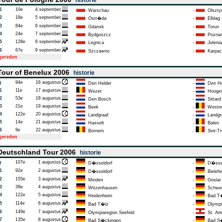
historie
1
10e
4 september
Warschau
-
Olszty
2
18e
5 september
Ostr�da
-
Elblag
3
84e
6 september
Gdansk
-
Torun
4
24e
7 september
Bydgoszcz
-
Pozna
5
128e
8 september
Legnica
-
Jeleni
6
67e
9 september
Szczawno
-
Karpac
tgereden
our of Benelux 2006
historie
g
94e
16 augustus
Den Helder
-
Den He
1
11e
17 augustus
Wezet
-
Hooge
2
53e
18 augustus
Den Bosch
-
Sittard
3
21e
19 augustus
Beek
-
Westma
4
122e
20 augustus
Landgraaf
-
Landgr
5
14e
21 augustus
Hasselt
-
Balen
6
9e
22 augustus
Bornem
-
Sint-Tr
tgereden
eutschland Tour 2006
historie
g
107e
1 augustus
D�sseldorf
-
D�ssel
1
92e
2 augustus
D�sseldorf
-
Bielefe
2
155e
3 augustus
Minden
-
Goslar
3
38e
4 augustus
Witzenhausen
-
Schwein
4
122e
5 augustus
Heidenheim
-
Bad T
5
114e
6 augustus
Bad T�lz
-
Olympia
6
149e
7 augustus
Olympiaregion Seefeld
-
St. Ant
7
135e
8 augustus
Bad S�ckingen
-
Bad S�