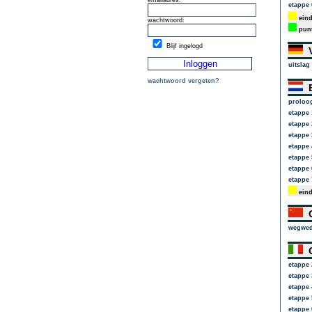
emailadres:
etappe 
eind
wachtwoord:
punt
Blijf ingelogd
V
uitslag
wachtwoord vergeten?
E
proloo
etappe 
etappe 
etappe 
etappe 
etappe 
etappe 
etappe 
eind
O
wegwed
G
etappe 
etappe 
etappe 
etappe 
etappe 