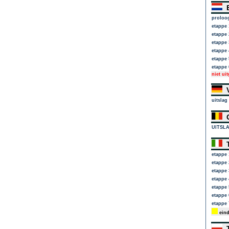
E
proloo
etappe 
etappe 
etappe 
etappe 
etappe 
etappe 
niet ui
V
uitslag
G
UITSL
T
etappe 
etappe 
etappe 
etappe 
etappe 
etappe 
etappe 
eind
T