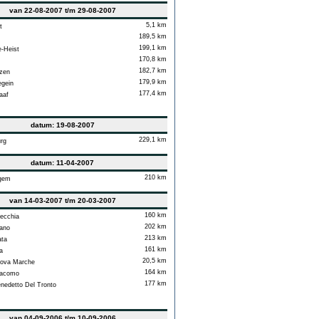
van 22-08-2007 t/m 29-08-2007
5,1 km
t
189,5 km
199,1 km
-Heist
170,8 km
182,7 km
zen
179,9 km
gein
177,4 km
aaf
datum: 19-08-2007
229,1 km
rg
datum: 11-04-2007
210 km
gem
van 14-03-2007 t/m 20-03-2007
160 km
ecchia
202 km
ano
213 km
ta
161 km
a
20,5 km
ova Marche
164 km
acomo
177 km
edetto Del Tronto
van 04-09-2006 t/m 10-09-2006