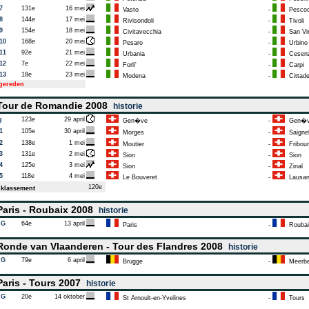
7
131e
16 mei
Vasto
-
Pescoc
8
144e
17 mei
Rivisondoli
-
Tivoli
9
154e
18 mei
Civitavecchia
-
San Vi
10
168e
20 mei
Pesaro
-
Urbino
11
92e
21 mei
Urbania
-
Cesen
12
7e
22 mei
Forli'
-
Carpi
13
18e
23 mei
Modena
-
Cittade
tgereden
our de Romandie 2008
historie
g
123e
29 april
Gen�ve
-
Gen�v
1
105e
30 april
Morges
-
Saignel
2
138e
1 mei
Moutier
-
Fribour
3
131e
2 mei
Sion
-
Sion
4
125e
3 mei
Sion
-
Zinal
5
118e
4 mei
Le Bouveret
-
Lausan
120e
klassement
aris - Roubaix 2008
historie
AG
64e
13 april
Paris
-
Roubai
onde van Vlaanderen - Tour des Flandres 2008
historie
AG
79e
6 april
Brugge
-
Meerb
aris - Tours 2007
historie
AG
20e
14 oktober
St Arnoult-en-Yvelines
-
Tours