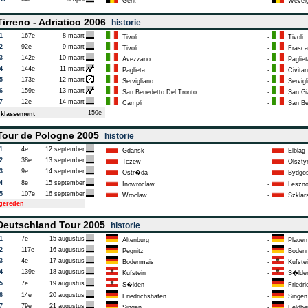
Gent
-
Wevel
irreno - Adriatico 2006
historie
1
167e
8 maart
Tivoli
-
Tivoli
2
92e
9 maart
Tivoli
-
Frascat
3
142e
10 maart
Avezzano
-
Pagliet
4
144e
11 maart
Paglieta
-
Civitan
5
173e
12 maart
Servigliano
-
Servigl
6
159e
13 maart
San Benedetto Del Tronto
-
San Gi
7
12e
14 maart
Campli
-
San Ben
150e
klassement
our de Pologne 2005
historie
1
4e
12 september
Gdansk
-
Elblag
2
38e
13 september
Tczew
-
Olszty
3
9e
14 september
Ostr�da
-
Bydgos
4
8e
15 september
Inowroclaw
-
Leszn
5
107e
16 september
Wroclaw
-
Szklars
tgereden
eutschland Tour 2005
historie
1
7e
15 augustus
Altenburg
-
Plauen
2
117e
16 augustus
Pegnitz
-
Bodenm
3
4e
17 augustus
Bodenmais
-
Kufstei
4
139e
18 augustus
Kufstein
-
S�lde
5
7e
19 augustus
S�lden
-
Friedri
6
14e
20 augustus
Friedrichshafen
-
Singen
7
79e
21 augustus
Singen
-
Feldbe