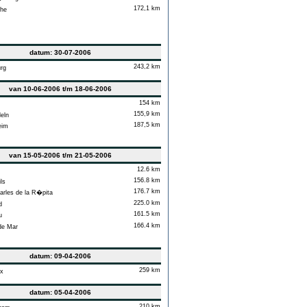
172,1 km
he
datum: 30-07-2006
243,2 km
rg
van 10-06-2006 t/m 18-06-2006
154 km
155,9 km
eln
187,5 km
eim
van 15-05-2006 t/m 21-05-2006
12.6 km
156.8 km
ls
176.7 km
rles de la R�pita
225.0 km
d
161.5 km
u
166.4 km
de Mar
datum: 09-04-2006
259 km
x
datum: 05-04-2006
210 km