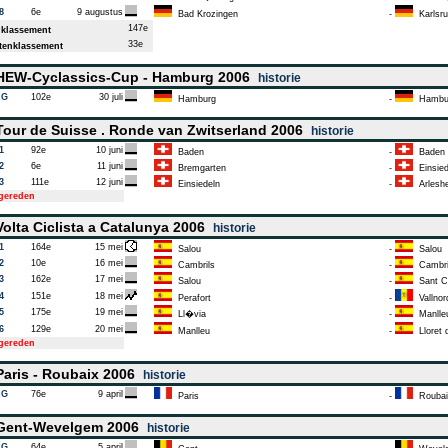
8
6e
9 augustus
Bad Krozingen
-
Karlsru
147e
klassement
33e
enklassement
EW-Cyclassics-Cup - Hamburg 2006
historie
AG
102e
30 juli
Hamburg
-
Hambu
our de Suisse . Ronde van Zwitserland 2006
historie
1
92e
10 juni
Baden
-
Baden
2
6e
11 juni
Bremgarten
-
Einsied
3
111e
12 juni
Einsiedeln
-
Arlesh
tgereden
olta Ciclista a Catalunya 2006
historie
1
164e
15 mei
Salou
-
Salou
2
10e
16 mei
Cambrils
-
Cambri
3
162e
17 mei
Salou
-
Sant Ca
4
151e
18 mei
Perafort
-
Vallnor
5
175e
19 mei
Ll�via
-
Manlle
6
129e
20 mei
Manlleu
-
Lloret 
tgereden
aris - Roubaix 2006
historie
AG
76e
9 april
Paris
-
Roubai
ent-Wevelgem 2006
historie
AG
64e
5 april