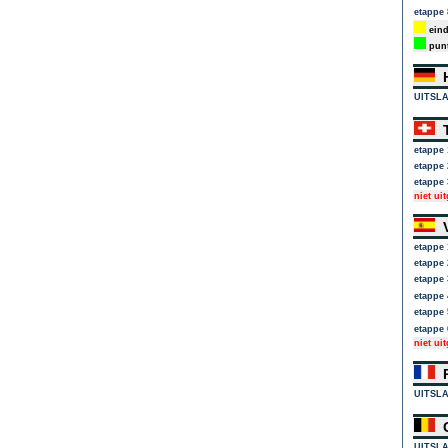
etappe 
eind
punt
H
UITSL
T
etappe 
etappe 
etappe 
niet ui
V
etappe 
etappe 
etappe 
etappe 
etappe 
etappe 
niet ui
P
UITSL
G
UITSL