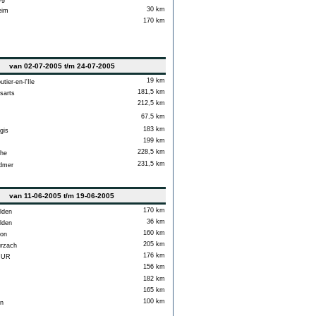
30 km
eim
170 km
van 02-07-2005 t/m 24-07-2005
19 km
ier-en-l'Ile
181,5 km
sarts
212,5 km
67,5 km
183 km
gis
199 km
228,5 km
he
231,5 km
dmer
van 11-06-2005 t/m 19-06-2005
170 km
lden
36 km
lden
160 km
on
205 km
rzach
176 km
 UR
156 km
182 km
165 km
100 km
n