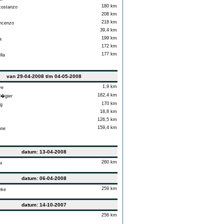
180 km
ostanzo
208 km
218 km
ncenzo
39,4 km
199 km
a
172 km
177 km
lla
van 29-04-2008 t/m 04-05-2008
1,9 km
e
182,4 km
�gier
170 km
g
18,8 km
126,5 km
159,4 km
ne
datum: 13-04-2008
260 km
x
datum: 06-04-2008
259 km
eke
datum: 14-10-2007
256 km