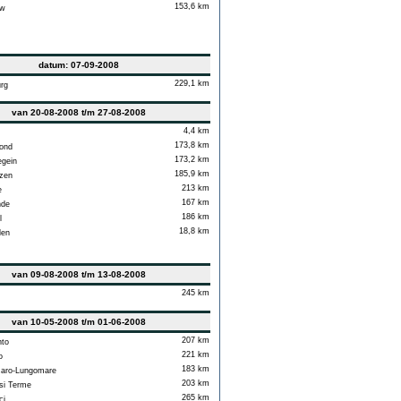
153,6 km
w
datum: 07-09-2008
229,1 km
rg
van 20-08-2008 t/m 27-08-2008
4,4 km
173,8 km
ond
173,2 km
gein
185,9 km
zen
213 km
e
167 km
de
186 km
l
18,8 km
en
van 09-08-2008 t/m 13-08-2008
245 km
van 10-05-2008 t/m 01-06-2008
207 km
to
221 km
o
183 km
aro-Lungomare
203 km
i Terme
265 km
ci