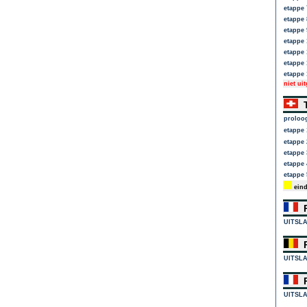
etappe 
etappe 
etappe 
etappe 
etappe 
etappe 
etappe 
niet ui
T
proloo
etappe 
etappe 
etappe 
etappe 
etappe 
eind
P
UITSL
R
UITSL
P
UITSL