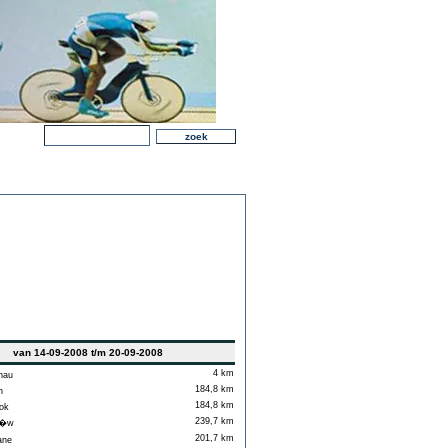
van 14-09-2008 t/m 20-09-2008
4 km
hau
184,8 km
n
184,8 km
ok
239,7 km
�w
201,7 km
ane