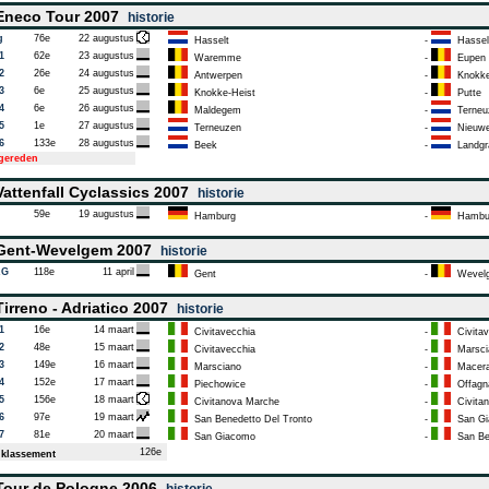
neco Tour 2007
historie
g
76e
22 augustus
Hasselt
-
Hassel
1
62e
23 augustus
Waremme
-
Eupen
2
26e
24 augustus
Antwerpen
-
Knokke
3
6e
25 augustus
Knokke-Heist
-
Putte
4
6e
26 augustus
Maldegem
-
Terneu
5
1e
27 augustus
Terneuzen
-
Nieuwe
6
133e
28 augustus
Beek
-
Landgr
tgereden
attenfall Cyclassics 2007
historie
59e
19 augustus
Hamburg
-
Hambu
ent-Wevelgem 2007
historie
AG
118e
11 april
Gent
-
Wevel
irreno - Adriatico 2007
historie
1
16e
14 maart
Civitavecchia
-
Civitav
2
48e
15 maart
Civitavecchia
-
Marsci
3
149e
16 maart
Marsciano
-
Macera
4
152e
17 maart
Piechowice
-
Offagn
5
156e
18 maart
Civitanova Marche
-
Civitan
6
97e
19 maart
San Benedetto Del Tronto
-
San Gi
7
81e
20 maart
San Giacomo
-
San Ben
126e
klassement
our de Pologne 2006