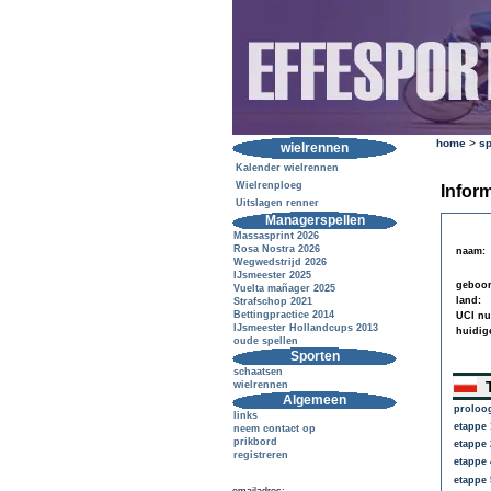
home
>
sp
wielrennen
Kalender wielrennen
Wielrenploeg
Inform
Uitslagen renner
Managerspellen
Massasprint 2026
Rosa Nostra 2026
naam:
Wegwedstrijd 2026
IJsmeester 2025
geboor
Vuelta mañager 2025
land:
Strafschop 2021
Bettingpractice 2014
UCI n
IJsmeester Hollandcups 2013
huidig
oude spellen
Sporten
schaatsen
T
wielrennen
Algemeen
proloo
links
etappe 
neem contact op
prikbord
etappe 
registreren
etappe 
etappe 