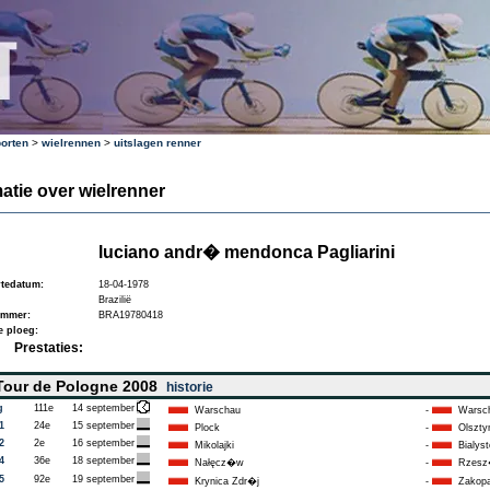
orten
>
wielrennen
>
uitslagen renner
atie over wielrenner
luciano andr� mendonca Pagliarini
tedatum:
18-04-1978
Brazilië
ummer:
BRA19780418
e ploeg:
Prestaties:
our de Pologne 2008
historie
g
111e
14 september
Warschau
-
Warsc
1
24e
15 september
Plock
-
Olszty
2
2e
16 september
Mikolajki
-
Bialyst
4
36e
18 september
Nałęcz�w
-
Rzesz
5
92e
19 september
Krynica Zdr�j
-
Zakop