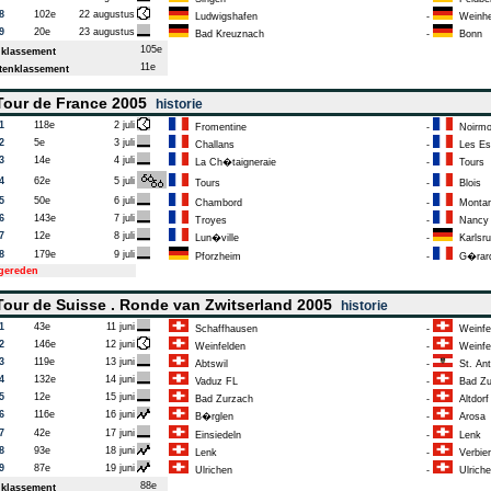
8
102e
22 augustus
Ludwigshafen
-
Weinh
9
20e
23 augustus
Bad Kreuznach
-
Bonn
105e
klassement
11e
enklassement
our de France 2005
historie
1
118e
2 juli
Fromentine
-
Noirmout
2
5e
3 juli
Challans
-
Les Es
3
14e
4 juli
La Ch�taigneraie
-
Tours
4
62e
5 juli
Tours
-
Blois
5
50e
6 juli
Chambord
-
Montar
6
143e
7 juli
Troyes
-
Nancy
7
12e
8 juli
Lun�ville
-
Karlsru
8
179e
9 juli
Pforzheim
-
G�rar
tgereden
our de Suisse . Ronde van Zwitserland 2005
historie
1
43e
11 juni
Schaffhausen
-
Weinfe
2
146e
12 juni
Weinfelden
-
Weinfe
3
119e
13 juni
Abtswil
-
St. Ant
4
132e
14 juni
Vaduz FL
-
Bad Zu
5
12e
15 juni
Bad Zurzach
-
Altdorf
6
116e
16 juni
B�rglen
-
Arosa
7
42e
17 juni
Einsiedeln
-
Lenk
8
93e
18 juni
Lenk
-
Verbier
9
87e
19 juni
Ulrichen
-
Ulriche
88e
klassement