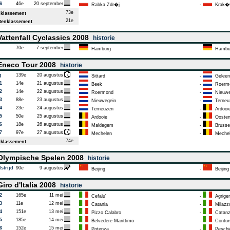
6
46e
20 september
Rabka Zdr�j
-
Krak�
73e
klassement
21e
enklassement
attenfall Cyclassics 2008
historie
70e
7 september
Hamburg
-
Hambu
neco Tour 2008
historie
g
139e
20 augustus
Sittard
-
Geleen
1
14e
21 augustus
Beek
-
Roerm
2
14e
22 augustus
Roermond
-
Nieuwe
3
88e
23 augustus
Nieuwegein
-
Terneu
4
23e
24 augustus
Terneuzen
-
Ardooi
5
50e
25 augustus
Ardooie
-
Oosten
6
18e
26 augustus
Maldegem
-
Brusse
7
97e
27 augustus
Mechelen
-
Mechel
74e
klassement
lympische Spelen 2008
historie
strijd
90e
9 augustus
Beijing
-
Beijing
iro d'Italia 2008
historie
2
165e
11 mei
Cefalu'
-
Agrigen
3
11e
12 mei
Catania
-
Milazz
4
151e
13 mei
Pizzo Calabro
-
Catanz
5
185e
14 mei
Belvedere Marittimo
-
Conturs
6
152e
15 mei
Potenza
-
Peschi