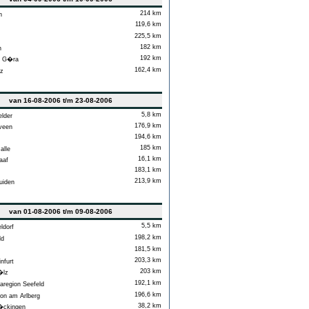
214 km
n
119,6 km
225,5 km
182 km
n
192 km
a G�ra
162,4 km
z
van 16-08-2006 t/m 23-08-2006
5,8 km
lder
176,9 km
veen
194,6 km
185 km
lle
16,1 km
aaf
183,1 km
213,9 km
uiden
van 01-08-2006 t/m 09-08-2006
5,5 km
dorf
198,2 km
ld
181,5 km
203,3 km
furt
203 km
�lz
192,1 km
region Seefeld
196,6 km
on am Arlberg
38,2 km
ckingen