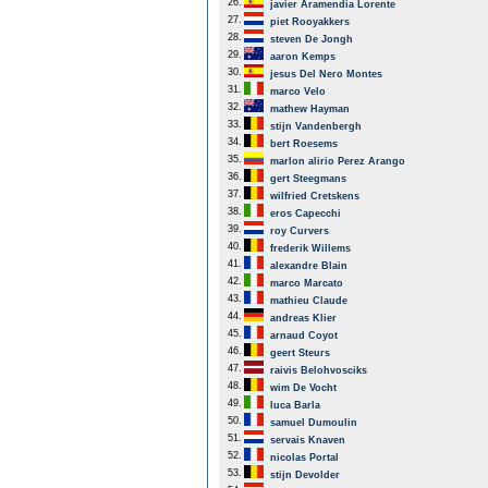
26.
javier Aramendia Lorente
27.
piet Rooyakkers
28.
steven De Jongh
29.
aaron Kemps
30.
jesus Del Nero Montes
31.
marco Velo
32.
mathew Hayman
33.
stijn Vandenbergh
34.
bert Roesems
35.
marlon alirio Perez Arango
36.
gert Steegmans
37.
wilfried Cretskens
38.
eros Capecchi
39.
roy Curvers
40.
frederik Willems
41.
alexandre Blain
42.
marco Marcato
43.
mathieu Claude
44.
andreas Klier
45.
arnaud Coyot
46.
geert Steurs
47.
raivis Belohvosciks
48.
wim De Vocht
49.
luca Barla
50.
samuel Dumoulin
51.
servais Knaven
52.
nicolas Portal
53.
stijn Devolder