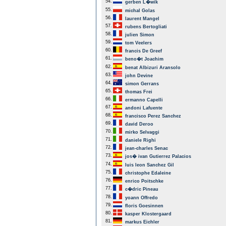
54.
gerben L�wik
55.
michal Golas
56.
laurent Mangel
57.
rubens Bertogliati
58.
julien Simon
59.
tom Veelers
60.
francis De Greef
61.
beno�t Joachim
62.
benat Albizuri Aransolo
63.
john Devine
64.
simon Gerrans
65.
thomas Frei
66.
ermanno Capelli
67.
andoni Lafuente
68.
francisco Perez Sanchez
69.
david Deroo
70.
mirko Selvaggi
71.
daniele Righi
72.
jean-charles Senac
73.
jos� ivan Gutierrez Palacios
74.
luis leon Sanchez Gil
75.
christophe Edaleine
76.
enrico Poitschke
77.
c�dric Pineau
78.
yoann Offredo
79.
floris Goesinnen
80.
kasper Klostergaard
81.
markus Eichler