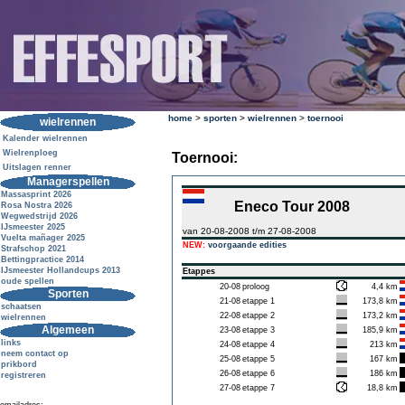
home
>
sporten
>
wielrennen
>
toernooi
wielrennen
Kalender wielrennen
Wielrenploeg
Toernooi:
Uitslagen renner
Managerspellen
Massasprint 2026
Eneco Tour 2008
Rosa Nostra 2026
Wegwedstrijd 2026
IJsmeester 2025
van 20-08-2008 t/m 27-08-2008
Vuelta mañager 2025
NEW:
voorgaande edities
Strafschop 2021
Bettingpractice 2014
IJsmeester Hollandcups 2013
Etappes
oude spellen
20-08
proloog
4,4 km
Sporten
21-08
etappe 1
173,8 km
schaatsen
22-08
etappe 2
173,2 km
wielrennen
Algemeen
23-08
etappe 3
185,9 km
links
24-08
etappe 4
213 km
neem contact op
25-08
etappe 5
167 km
prikbord
26-08
etappe 6
186 km
registreren
27-08
etappe 7
18,8 km