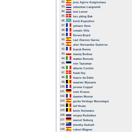
82.
josu Agirre Aseginolaza
83.
sebastian Langeveld
84.
tom Leezer
85.
lars ytting Bak
86.
berik Kupeshov
87.
yohann Gene
88.
romain Villa
89.
florent Brard
90.
raul Alarcon Garcia
91.
aitor Hernandez Gutierrez
92.
franck Renier
93.
maciej Bodnar
94.
matteo Bonomi
95.
rein Taaramae
96.
alberto Curtolo
97.
frank Hoj
98.
mauro da Dalto
99.
maarten Wynants
100.
jerome Coppel
101.
sven Krauss
102.
damien Monier
103.
gorka Verdugo Marcotegui
104.
leif Hoste
105.
kevin Hulsmans
106.
sergey Rudaskov
107.
marcel Sieberg
108.
timothy Gudsell
109.
robert Wagner