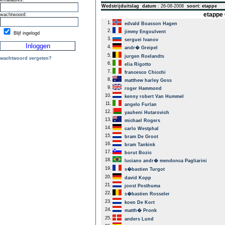
emailadres:
Wedstrijduitslag
datum
: 26-08-2008
soort: etappe
etappe 
wachtwoord:
1.
edvald Boasson Hagen
2.
jimmy Engoulvent
Blijf ingelogd
3.
serguei Ivanov
4.
andr� Greipel
5.
jurgen Roelandts
wachtwoord vergeten?
6.
elia Rigotto
7.
francesco Chicchi
8.
matthew harley Goss
9.
roger Hammond
10.
kenny robert Van Hummel
11.
angelo Furlan
12.
yauheni Hutarovich
13.
michael Rogers
14.
carlo Westphal
15.
bram De Groot
16.
bram Tankink
17.
borut Bozic
18.
luciano andr� mendonca Pagliarini
19.
s�bastien Turgot
20.
david Kopp
21.
joost Posthuma
22.
s�bastien Rosseler
23.
koen De Kort
24.
matth� Pronk
25.
anders Lund