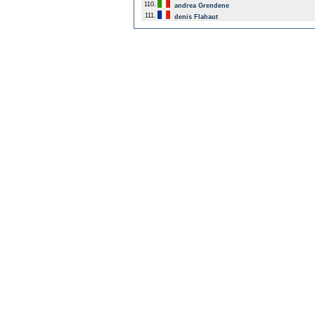
110.
andrea Grendene
111.
denis Flahaut