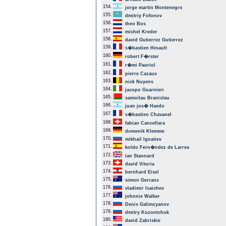
154.
jorge martin Montenegro
155.
dmitriy Fofonov
156.
theo Bos
157.
michel Kreder
158.
david Gutierrez Gutierrez
159.
s�bastien Hinault
160.
robert F�rster
161.
r�mi Pauriol
162.
pierre Cazaux
163.
nick Nuyens
164.
jacopo Guarnieri
165.
samoilau Branislau
166.
juan jos� Haedo
167.
s�bastien Chavanel
168.
fabian Cancellara
169.
domenik Klemme
170.
mikhail Ignatiev
171.
koldo Fern�ndez de Larrea
172.
ian Stannard
173.
david Vitoria
174.
bernhard Eisel
175.
simon Gerrans
176.
vladimir Isaichev
177.
johnnie Walker
178.
Denis Galimzyanov
179.
dmitry Kozontchuk
180.
david Zabriskie