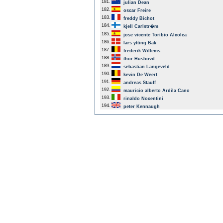
181.
julian Dean
182.
oscar Freire
183.
freddy Bichot
184.
kjell Carlstr�m
185.
jose vicente Toribio Alcolea
186.
lars ytting Bak
187.
frederik Willems
188.
thor Hushovd
189.
sebastian Langeveld
190.
kevin De Weert
191.
andreas Stauff
192.
mauricio alberto Ardila Cano
193.
rinaldo Nocentini
194.
peter Kennaugh