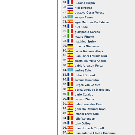
69.
ludovic Turpin
70.
niki Terpstra
71.
gustavo Cesar Veloso
72.
sergey Renev
73.
egoi Martinez De Esteban
74.
biel Kadri
75.
giampaolo Caruso
76.
mauro Finetto
78.
matthieu Sprick
79.
grischa Niermann
80.
javier Ramirez Abeja
81.
juan javier Estrada Ruiz
82.
amets Txurruka Ansola
83.
pablo Urtasun Perez
84.
andrey Zeits
85.
hubert Dupont
86.
samuel Dumoulin
87.
jurgen Van Goolen
88.
gorka Verdugo Marcotegui
89.
dario Cataldo
90.
romain Zingle
91.
delio Ferandez Cruz
92.
gonzalo Rabunal Rios
93.
imanol Erviti Ollo
94.
jelle Vanendert
95.
tony Gallopin
96.
joan Horrach Rippoll
97.
juan antonio Flecha Giannoni