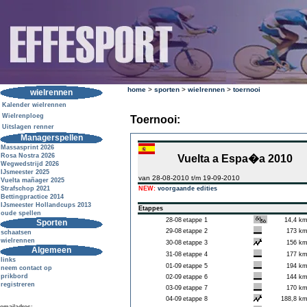
home
>
sporten
>
wielrennen
>
toernooi
wielrennen
Kalender wielrennen
Wielrenploeg
Toernooi:
Uitslagen renner
Managerspellen
Massasprint 2026
Rosa Nostra 2026
Vuelta a Espa�a 2010
Wegwedstrijd 2026
IJsmeester 2025
van 28-08-2010 t/m 19-09-2010
Vuelta mañager 2025
Strafschop 2021
NEW:
voorgaande edities
Bettingpractice 2014
IJsmeester Hollandcups 2013
Etappes
oude spellen
28-08
etappe 1
14,4 k
Sporten
29-08
etappe 2
173 k
schaatsen
wielrennen
30-08
etappe 3
156 k
Algemeen
31-08
etappe 4
177 k
links
01-09
etappe 5
194 k
neem contact op
prikbord
02-09
etappe 6
144 k
registreren
03-09
etappe 7
170 k
04-09
etappe 8
188,8 k