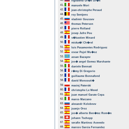
40.
rigoberto Ur�n Ur�n
41.
manuele Mori
42.
jean-christophe Peraud
44.
roy Sentjens
45.
vladimir Goussev
46.
thomas Peterson
47.
pierre Rolland
48.
josep Jufre Pou
49.
s�bastien Minard
50.
micka�l Ch�rel
51.
luis Pasamontes Rodriguez
52.
oscar Pujol Mu�oz
53.
assan Bazayev
54.
jos� angel Gomez Marchante
55.
daniele Bennati
56.
r�my Di Gregorio
57.
guillaume Bonnafond
58.
david Moncouti�
59.
maciej Paterski
60.
christophe Le Mevel
61.
juan manuel Garate Cepa
62.
marco Marzano
63.
alexandr Kolobnev
64.
juanjo Oroz
65.
jos� alberto Ben�tez Rom�n
66.
johann Tschopp
67.
serafin Martinez Acevedo
68.
marcos Garcia Fernandez