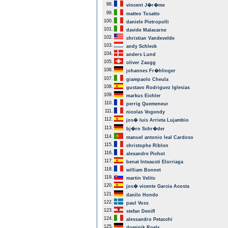
98.
vincent J�r�me
99.
matteo Tosatto
100.
daniele Pietropolli
101.
davide Malacarne
102.
christian Vandevelde
103.
andy Schleck
104.
anders Lund
105.
oliver Zaugg
106.
johannes Fr�hlinger
107.
giampaolo Cheula
108.
gustavo Rodriguez Iglesias
109.
markus Eichler
110.
perrig Quemeneur
111.
nicolas Vogondy
112.
jos� luis Arrieta Lujambio
113.
bj�rn Schr�der
114.
manuel antonio leal Cardoso
115.
christophe Riblon
116.
alexandre Pichot
117.
benat Intxausti Elorriaga
118.
william Bonnet
119.
martin Velits
120.
jos� vicente Garcia Acosta
121.
danilo Hondo
122.
paul Voss
123.
stefan Denifl
124.
alessandro Petacchi
125.
dominik Roels