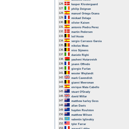
126.
kasper Klostergaard
127.
philip Deignan
128.
manuel Ortega Ocana
129.
mickael Delage
130.
olivier Kaisen
131.
antonio Piedra Perez
132.
martin Pedersen
133.
leif Hoste
134.
sergio Carrasco Garcia
135.
nikolas Meas
136.
nico Sijmens
137.
daniele Righi
138.
yauheni Hutarovich
139.
yoann Offredo
140.
giorgio Furlan
141.
wouter Weylandt
142.
mark Cavendish
143.
gianni Meersman
144.
enrique Mata Cabello
145.
stuart O'Grady
146.
david Millar
147.
matthew harley Goss
148.
allan Davis
149.
hayden Roulston
150.
matthew Wilson
151.
valentin Iglinskiy
152.
tyler Farrar
153.
arnaud Labbe