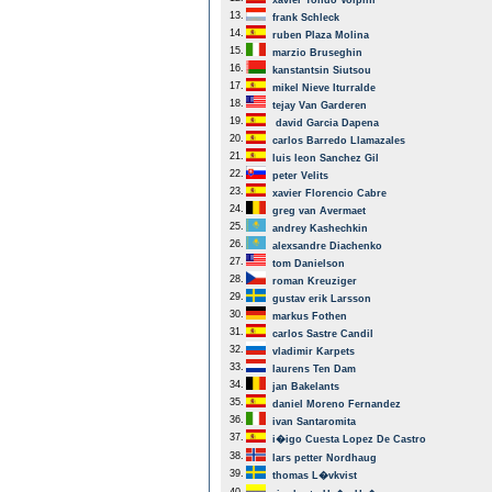
xavier Tondo Volpini
13.
frank Schleck
14.
ruben Plaza Molina
15.
marzio Bruseghin
16.
kanstantsin Siutsou
17.
mikel Nieve Iturralde
18.
tejay Van Garderen
19.
david Garcia Dapena
20.
carlos Barredo Llamazales
21.
luis leon Sanchez Gil
22.
peter Velits
23.
xavier Florencio Cabre
24.
greg van Avermaet
25.
andrey Kashechkin
26.
alexsandre Diachenko
27.
tom Danielson
28.
roman Kreuziger
29.
gustav erik Larsson
30.
markus Fothen
31.
carlos Sastre Candil
32.
vladimir Karpets
33.
laurens Ten Dam
34.
jan Bakelants
35.
daniel Moreno Fernandez
36.
ivan Santaromita
37.
i�igo Cuesta Lopez De Castro
38.
lars petter Nordhaug
39.
thomas L�vkvist