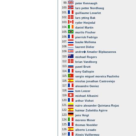
99.
peter Kennaugh
100.
lars petter Nordhaug
101.
guillaume Levarlet
102.
lars ytting Bak
103.
ryder Hesjedal
104.
daniel Martin
105.
murilo Fischer
106.
pierrick Fedrigo
107.
bauke Mollema
108.
laurent Didier
109.
andre� Amador Bipkazacova
110.
michael Rogers
112.
brian Vandborg
113.
pavel Brutt
114.
tony Gallopin
115.
sergio miguel moreira Paulinho
116.
nicolas jonathan Castroviejo
117.
alexandre Geniez
118.
tom Leezer
119.
michael Albasini
120.
arthur Vichot
121.
nairo alexander Quintana Rojas
122.
haimar Zubeldia Agirre
123.
jens Voigt
124.
moreno Moser
125.
thomas Voeckler
126.
alberto Losado
127.
Alexis Vuillermoz