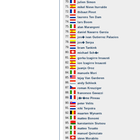
70.
julien Simon
71.
mikel Nieve Iturralde
72.
thibaut Pinot
73.
laurens Ten Dam
74.
lars Boom
75.
alan Marangoni
76.
daniel Navarro Garcia
77.
jos� ivan Gutierrez Palacios
78.
jos� Serpa
79.
bram Tankink
80.
michael Sch�r
81.
gorka Izagirre Insausti
82.
ion Izagirre Insausti
83.
juanjo Oroz
84.
manuele Mori
85.
tejay Van Garderen
86.
andy Schleck
87.
roman Kreuziger
88.
francesco Gavazzi
89.
j�r�me Pineau
90.
peter Velits
91.
niki Terpstra
92.
maarten Wynants
94.
matteo Bonomi
95.
kanstantsin Siutsou
96.
matteo Tosatto
97.
manuel Quinziato
98.
steve Morabito