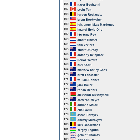
156.
nacer Bouhanni
157.
svein Tuft
158.
jurgen Roelandts
159.
brent Bookwalter
160.
luis angel Mate Mardones
161.
imanol Erviti Ollo
162.
j�r�my Roy
163.
albert Timmer
164.
tom Veelers
165.
stuart O'Grady
166.
anthony Delaplace
167.
lieuwe Westra
168.
biel Kadri
169.
matthew harley Goss
170.
brett Lancaster
171.
william Bonnet
172.
jack Bauer
173.
rohan Dennis
174.
aleksandr Kuschynski
175.
cameron Meyer
176.
adriano Malori
177.
elia Favilli
178.
assan Bazayev
179.
dmitriy Muravyev
180.
kris Boeckmans
181.
sergey Lagutin
182.
geraint Thomas
183.