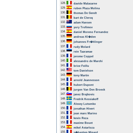
128.
davide Malacarne
129.
ruben Plaza Molina
130.
thomas De Gendt
131.
bart de Clercq
132.
adam Hansen
133.
yury Trofimov
134.
daniel Moreno Fernandez
135.
andreas Kl�den
136.
johannes Fr�hlinger
137.
rudy Molard
138.
rein Taaramae
139.
jerome Coppel
140.
alessandro de Marchi
141.
brice Feillu
142.
tom Danielson
143.
tony Martin
144.
arnold Jeannesson
145.
hubert Dupont
146.
jurgen Van Den Broeck
147.
janez Brajkovic
148.
Fredrik Kessiakoff
149.
Alexey Lutsenko
150.
jonathan Hivert
151.
jean marc Marino
152.
kevin Reza
153.
maxime Bouet
154.
mikel Astarloza
155.
s�bastien Minard