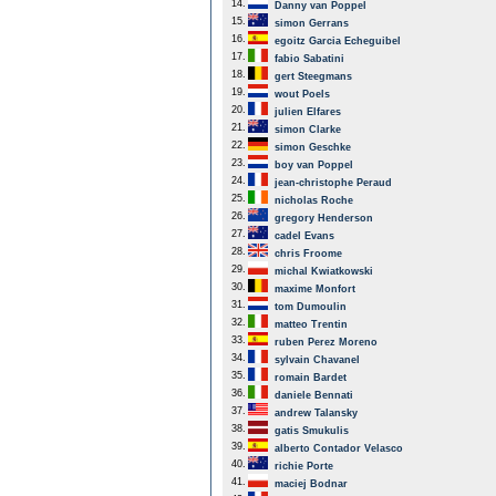
14.
Danny van Poppel
15.
simon Gerrans
16.
egoitz Garcia Echeguibel
17.
fabio Sabatini
18.
gert Steegmans
19.
wout Poels
20.
julien Elfares
21.
simon Clarke
22.
simon Geschke
23.
boy van Poppel
24.
jean-christophe Peraud
25.
nicholas Roche
26.
gregory Henderson
27.
cadel Evans
28.
chris Froome
29.
michal Kwiatkowski
30.
maxime Monfort
31.
tom Dumoulin
32.
matteo Trentin
33.
ruben Perez Moreno
34.
sylvain Chavanel
35.
romain Bardet
36.
daniele Bennati
37.
andrew Talansky
38.
gatis Smukulis
39.
alberto Contador Velasco
40.
richie Porte
41.
maciej Bodnar