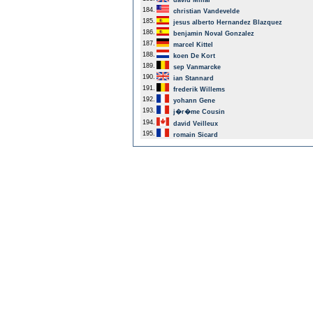
david Millar
184.
christian Vandevelde
185.
jesus alberto Hernandez Blazquez
186.
benjamin Noval Gonzalez
187.
marcel Kittel
188.
koen De Kort
189.
sep Vanmarcke
190.
ian Stannard
191.
frederik Willems
192.
yohann Gene
193.
j�r�me Cousin
194.
david Veilleux
195.
romain Sicard