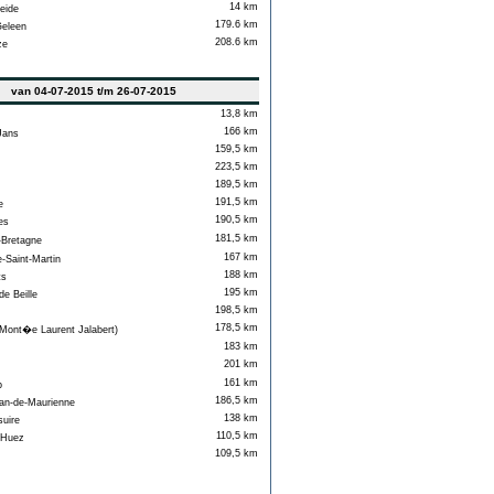
14 km
eide
179.6 km
Geleen
208.6 km
ze
van 04-07-2015 t/m 26-07-2015
13,8 km
166 km
Jans
159,5 km
223,5 km
189,5 km
191,5 km
e
190,5 km
es
181,5 km
Bretagne
167 km
-Saint-Martin
188 km
ts
195 km
e Beille
198,5 km
178,5 km
ont�e Laurent Jalabert)
183 km
201 km
161 km
p
186,5 km
an-de-Maurienne
138 km
uire
110,5 km
'Huez
109,5 km