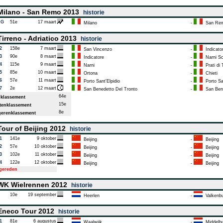
ilano - San Remo 2013
historie
AG
51e
17 maart
Milano
-
San Re
irreno - Adriatico 2013
historie
2
158e
7 maart
San Vincenzo
-
Indicato
3
90e
8 maart
Indicatore
-
Narni Sc
4
115e
9 maart
Narni
-
Prati di 
5
85e
10 maart
Ortona
-
Chieti
6
57e
11 maart
Porto Sant'Elpidio
-
Porto San
7
2e
12 maart
San Benedetto Del Tronto
-
San Bene
64e
klassement
15e
enklassement
8e
erenklassement
our of Beijing 2012
historie
1
141e
9 oktober
Beijing
-
Beijing
2
57e
10 oktober
Beijing
-
Beijing
3
102e
11 oktober
Beijing
-
Beijing
4
122e
12 oktober
Beijing
-
Beijing
tgereden
K Wielrennen 2012
historie
10e
19 september
Heerlen
-
Valkenbu
neco Tour 2012
historie
1
81e
6 augustus
Waalwijk
-
Middelbu