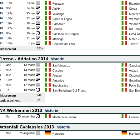
13
135e
23 mei
Fossano
-
Rivarolo
14
96e
24 mei
Agli�
-
Oropa
15
123e
25 mei
Valdengo
-
Monteca
16
100e
27 mei
Ponte di Legno
-
Val Marte
17
119e
28 mei
Sarnonico
-
Vittorio 
18
127e
29 mei
Belluno
-
Rif. Pan
19
94e
30 mei
Bassano del Grappa
-
Cima Gr
20
118e
31 mei
Maniago
-
Monte Z
21
146e
1 juni
Gemona del Friuli
-
Trieste
121e
klassement
irreno - Adriatico 2014
historie
2
45e
13 maart
San Vincenzo
-
Cascina
3
98e
14 maart
Cascina
-
Arezzo
4
80e
15 maart
Arezzo
-
Cittareal
5
119e
16 maart
Amatrice
-
Guardiag
6
98e
17 maart
Bucchianico
-
Porto San
7
1e
18 maart
San Benedetto Del Tronto
-
San Bene
84e
klassement
9e
enklassement
K Wielrennen 2013
historie
8e
25 september
Montecatini Terme
-
Firenze
attenfall Cyclassics 2013
historie
96e
25 augustus
Hamburg
-
Hambur