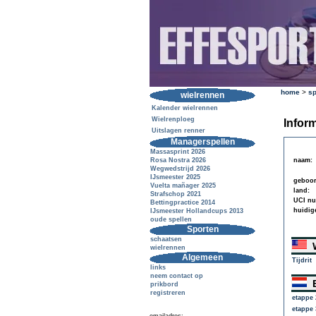
home
>
sp
wielrennen
Kalender wielrennen
Wielrenploeg
Inform
Uitslagen renner
Managerspellen
Massasprint 2026
Rosa Nostra 2026
naam:
Wegwedstrijd 2026
IJsmeester 2025
geboor
Vuelta mañager 2025
land:
Strafschop 2021
UCI n
Bettingpractice 2014
huidig
IJsmeester Hollandcups 2013
oude spellen
Sporten
schaatsen
W
wielrennen
Algemeen
Tijdrit
links
neem contact op
E
prikbord
registreren
etappe 
etappe 