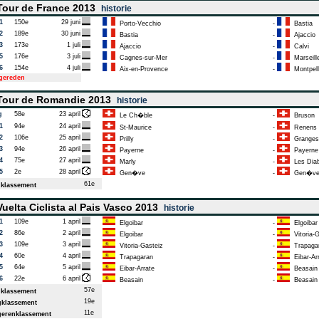
our de France 2013
historie
1
150e
29 juni
Porto-Vecchio
-
Bastia
2
189e
30 juni
Bastia
-
Ajaccio
3
173e
1 juli
Ajaccio
-
Calvi
5
176e
3 juli
Cagnes-sur-Mer
-
Marseill
6
154e
4 juli
Aix-en-Provence
-
Montpell
tgereden
our de Romandie 2013
historie
g
58e
23 april
Le Ch�ble
-
Bruson
1
94e
24 april
St-Maurice
-
Renens
2
106e
25 april
Prilly
-
Granges
3
94e
26 april
Payerne
-
Payerne
4
75e
27 april
Marly
-
Les Diab
5
2e
28 april
Gen�ve
-
Gen�v
61e
klassement
uelta Ciclista al Pais Vasco 2013
historie
1
109e
1 april
Elgoibar
-
Elgoibar
2
86e
2 april
Elgoibar
-
Vitoria-G
3
109e
3 april
Vitoria-Gasteiz
-
Trapaga
4
60e
4 april
Trapagaran
-
Eibar-Ar
5
64e
5 april
Eibar-Arrate
-
Beasain
6
22e
6 april
Beasain
-
Beasain
57e
klassement
19e
klassement
11e
erenklassement