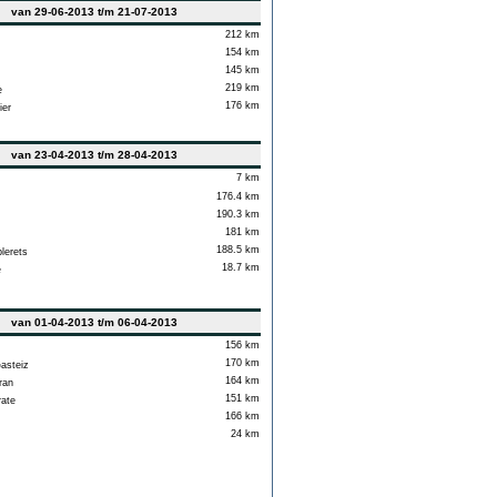
van 29-06-2013 t/m 21-07-2013
212 km
154 km
145 km
219 km
e
176 km
ier
van 23-04-2013 t/m 28-04-2013
7 km
176.4 km
190.3 km
181 km
188.5 km
lerets
18.7 km
e
van 01-04-2013 t/m 06-04-2013
156 km
170 km
asteiz
164 km
ran
151 km
rate
166 km
24 km