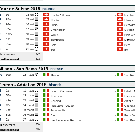
our de Suisse 2015
historie
1
9e
13 juni
Risch-Rotkreuz
-
Risch-Ro
3
80e
15 juni
Quinto
-
Olivone
4
93e
16 juni
Flims
-
Schwarz
5
77e
17 juni
Unterterzen
-
S�lden (
6
102e
18 juni
Wil SG
-
Biel/Bie
7
131e
19 juni
Biel/Bienne
-
D�ding
8
75e
20 juni
Bern
-
Bern
9
4e
21 juni
Bern
-
Bern
82e
klassement
32e
enklassement
ilano - San Remo 2015
historie
AG
90e
22 maart
Milano
-
San Re
irreno - Adriatico 2015
historie
1
1e
11 maart
Lido Di Camaiore
-
Lido Di 
2
57e
12 maart
Camaiore
-
Cascina
3
49e
13 maart
Cascina
-
Arezzo
4
92e
14 maart
Indicatore (Arezzo)
-
Castelra
5
76e
15 maart
Esanatoglia
-
Terminill
6
51e
16 maart
Rieti
-
Porto San
7
2e
17 maart
San Benedetto Del Tronto
-
San Bene
65e
klassement
28e
enklassement