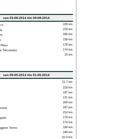
van 03-08-2014 t/m 09-08-2014
226 km
cz
234 km
au
180 km
�w
236 km
e
178 km
 Pleso
174 km
 Tatrzanska
25 km
van 09-05-2014 t/m 01-06-2014
21,7 km
218 km
187 km
121 km
200 km
247 km
ssino
214 km
174 km
iolo
174 km
184 km
giore Terme
249 km
41,9 km