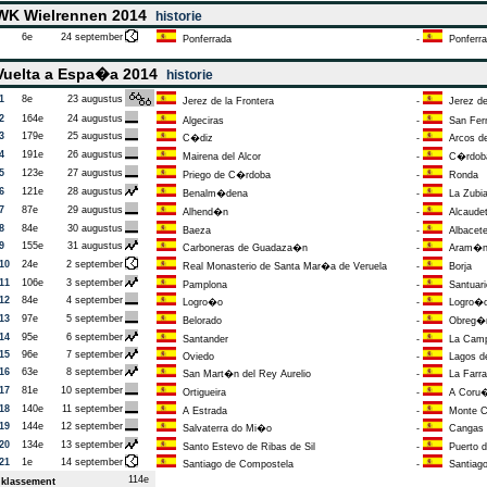
K Wielrennen 2014
historie
6e
24 september
Ponferrada
-
Ponferra
uelta a Espa�a 2014
historie
1
8e
23 augustus
Jerez de la Frontera
-
Jerez de 
2
164e
24 augustus
Algeciras
-
San Fer
3
179e
25 augustus
C�diz
-
Arcos de 
4
191e
26 augustus
Mairena del Alcor
-
C�rdob
5
123e
27 augustus
Priego de C�rdoba
-
Ronda
6
121e
28 augustus
Benalm�dena
-
La Zubi
7
87e
29 augustus
Alhend�n
-
Alcaude
8
84e
30 augustus
Baeza
-
Albacet
9
155e
31 augustus
Carboneras de Guadaza�n
-
Aram�n V
10
24e
2 september
Real Monasterio de Santa Mar�a de Veruela
-
Borja
11
106e
3 september
Pamplona
-
Santuario
12
84e
4 september
Logro�o
-
Logro�
13
97e
5 september
Belorado
-
Obreg�n
14
95e
6 september
Santander
-
La Campe
15
96e
7 september
Oviedo
-
Lagos d
16
63e
8 september
San Mart�n del Rey Aurelio
-
La Farra
17
81e
10 september
Ortigueira
-
A Coru
18
140e
11 september
A Estrada
-
Monte Ca
19
144e
12 september
Salvaterra do Mi�o
-
Cangas 
20
134e
13 september
Santo Estevo de Ribas de Sil
-
Puerto d
21
1e
14 september
Santiago de Compostela
-
Santiago 
114e
klassement