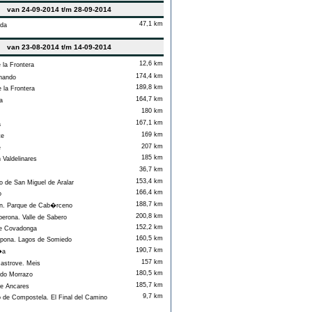
van 24-09-2014 t/m 28-09-2014
47,1 km
da
van 23-08-2014 t/m 14-09-2014
12,6 km
la Frontera
174,4 km
nando
189,8 km
la Frontera
164,7 km
a
180 km
167,1 km
a
169 km
te
207 km
e
185 km
aldelinares
36,7 km
153,4 km
 de San Miguel de Aralar
166,4 km
o
188,7 km
. Parque de Cab�rceno
200,8 km
rona. Valle de Sabero
152,2 km
e Covadonga
160,5 km
pona. Lagos de Somiedo
190,7 km
�a
157 km
strove. Meis
180,5 km
do Morrazo
185,7 km
e Ancares
9,7 km
de Compostela. El Final del Camino