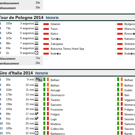
29e
enklassement
30e
klassement
our de Pologne 2014
historie
1
105e
3 augustus
Gdansk
-
Bydgosz
2
73e
4 augustus
Torun
-
Warsch
3
145e
5 augustus
Kielce
-
Rzesz
4
115e
6 augustus
Tarn�w
-
Katowic
5
98e
7 augustus
Zakopane
-
Strbskie
6
83e
8 augustus
Bukovina Terma Hotel Spa
-
Bukowina
7
2e
9 augustus
Krak�w
-
Krak�w
72e
klassement
26e
enklassement
iro d'Italia 2014
historie
1
55e
9 mei
Belfast
-
Belfast
2
40e
10 mei
Belfast
-
Belfast
3
116e
11 mei
Armagh
-
Dublin
4
179e
13 mei
Giovinazzo
-
Bari
5
135e
14 mei
Taranto
-
Viggiano
6
158e
15 mei
Sassano
-
Monteca
7
102e
16 mei
Frosinone
-
Foligno
8
99e
17 mei
Foligno
-
Montecop
9
91e
18 mei
Lugo
-
Sestola
10
52e
20 mei
Modena
-
Salsomag
11
165e
21 mei
Collecchio
-
Savona
12
97e
22 mei
Barbaresco
-
Barolo