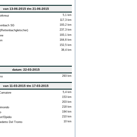
van 13-06-2015 t/m 21-06-2015
5,1 km
tkreuz
117,3 km
193,2 km
enbach SG
237,3 km
Rettenbachgletscher)
193,1 km
nne
164,6 km
en
152,5 km
38,4 km
datum: 22-03-2015
293 km
mo
van 11-03-2015 t/m 17-03-2015
5,4 km
Camaiore
153 km
203 km
218 km
imondo
194 km
o
210 km
t'Elpidio
10 km
detto Del Tronto