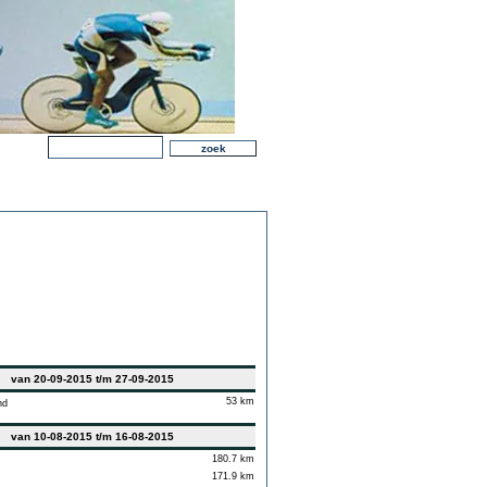
van 20-09-2015 t/m 27-09-2015
53 km
nd
van 10-08-2015 t/m 16-08-2015
180.7 km
171.9 km