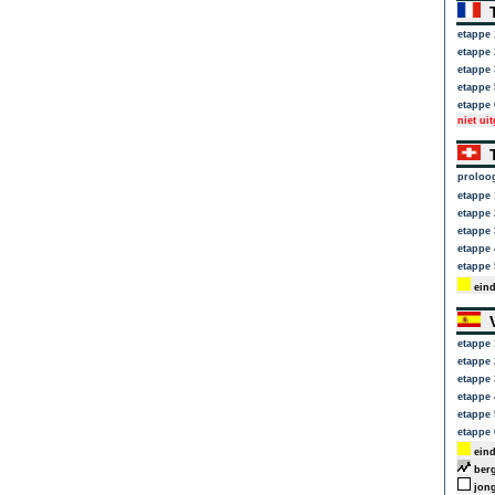
T
etappe 
etappe 
etappe 
etappe 
etappe 
niet ui
T
proloo
etappe 
etappe 
etappe 
etappe 
etappe 
eind
V
etappe 
etappe 
etappe 
etappe 
etappe 
etappe 
eind
berg
jong