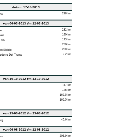
datum: 17-03-2013
298 km
mo
van 06-03-2013 t/m 12-03-2013
232 km
re
190 km
alo
173 km
Tivo
230 km
209 km
t'Elpidio
9.2 km
detto Del Tronto
van 10-10-2012 t/m 13-10-2012
117 km
126 km
162,5 km
165,5 km
van 19-09-2012 t/m 23-09-2012
46.6 km
rg
van 06-08-2012 t/m 12-08-2012
203.9 km
rg