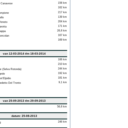
158 km
 Canavese
162 km
217 km
mpione
139 km
llo
204 km
Veneto
171 km
arotta
26,8 km
appa
167 km
oncolan
169 km
van 12-03-2014 t/m 18-03-2014
166 km
210 km
244 km
e (Selva Rotonda)
192 km
rele
181 km
t'Elpidio
9,1 km
detto Del Tronto
van 25-09-2013 t/m 29-09-2013
56,8 km
datum: 25-08-2013
246 km
g