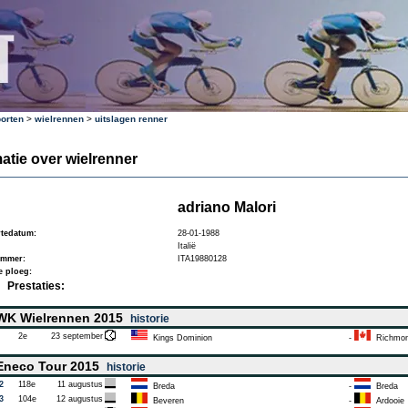
orten
>
wielrennen
>
uitslagen renner
atie over wielrenner
adriano Malori
tedatum:
28-01-1988
Italië
ummer:
ITA19880128
e ploeg:
Prestaties:
K Wielrennen 2015
historie
2e
23 september
Kings Dominion
-
Richmo
neco Tour 2015
historie
2
118e
11 augustus
Breda
-
Breda
3
104e
12 augustus
Beveren
-
Ardooie