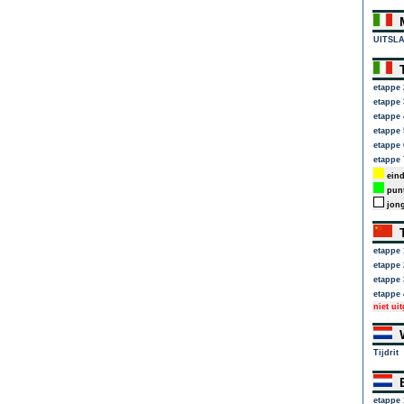
M
UITSL
T
etappe 
etappe 
etappe 
etappe 
etappe 
etappe 
eind
punt
jong
T
etappe 
etappe 
etappe 
etappe 
niet ui
W
Tijdrit
E
etappe 