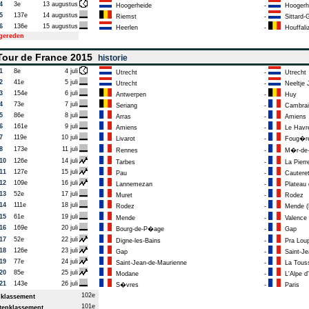
4
3e
13 augustus
Hoogerheide
-
Hoogerh
5
137e
14 augustus
Riemst
-
Sittard-
6
136e
15 augustus
Heerlen
-
Houffali
tgereden
our de France 2015
historie
1
8e
4 juli
Utrecht
-
Utrecht
2
41e
5 juli
Utrecht
-
Neeltje 
3
154e
6 juli
Antwerpen
-
Huy
4
73e
7 juli
Seriang
-
Cambrai
5
86e
8 juli
Arras
-
Amiens
6
161e
9 juli
Amiens
-
Le Havr
7
119e
10 juli
Livarot
-
Foug�r
8
173e
11 juli
Rennes
-
M�r-de-
10
126e
14 juli
Tarbes
-
La Pierre
11
127e
15 juli
Pau
-
Cautere
12
109e
16 juli
Lannemezan
-
Plateau d
13
52e
17 juli
Muret
-
Rodez
14
111e
18 juli
Rodez
-
Mende (M
15
61e
19 juli
Mende
-
Valence
16
169e
20 juli
Bourg-de-P�age
-
Gap
17
52e
22 juli
Digne-les-Bains
-
Pra Lou
18
126e
23 juli
Gap
-
Saint-Je
19
77e
24 juli
Saint-Jean-de-Maurienne
-
La Touss
20
85e
25 juli
Modane
-
L'Alpe d
21
143e
26 juli
S�vres
-
Paris
102e
klassement
101e
enklassement