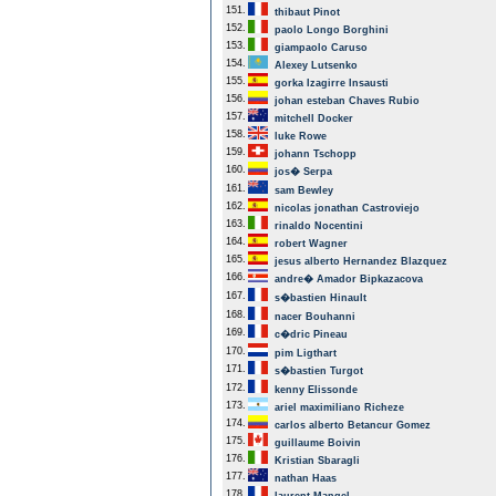
151.
thibaut Pinot
152.
paolo Longo Borghini
153.
giampaolo Caruso
154.
Alexey Lutsenko
155.
gorka Izagirre Insausti
156.
johan esteban Chaves Rubio
157.
mitchell Docker
158.
luke Rowe
159.
johann Tschopp
160.
jos� Serpa
161.
sam Bewley
162.
nicolas jonathan Castroviejo
163.
rinaldo Nocentini
164.
robert Wagner
165.
jesus alberto Hernandez Blazquez
166.
andre� Amador Bipkazacova
167.
s�bastien Hinault
168.
nacer Bouhanni
169.
c�dric Pineau
170.
pim Ligthart
171.
s�bastien Turgot
172.
kenny Elissonde
173.
ariel maximiliano Richeze
174.
carlos alberto Betancur Gomez
175.
guillaume Boivin
176.
Kristian Sbaragli
177.
nathan Haas
178.