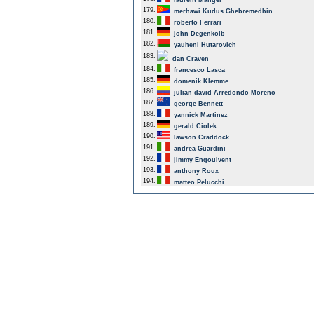
laurent Mangel
179.
merhawi Kudus Ghebremedhin
180.
roberto Ferrari
181.
john Degenkolb
182.
yauheni Hutarovich
183.
dan Craven
184.
francesco Lasca
185.
domenik Klemme
186.
julian david Arredondo Moreno
187.
george Bennett
188.
yannick Martinez
189.
gerald Ciolek
190.
lawson Craddock
191.
andrea Guardini
192.
jimmy Engoulvent
193.
anthony Roux
194.
matteo Pelucchi