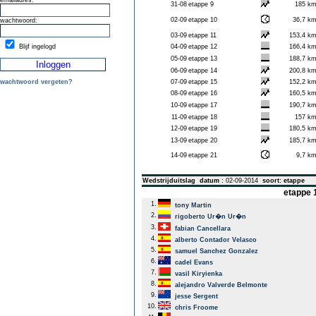
emailadres:
31-08
etappe 9
185 k
02-09
etappe 10
36,7 k
wachtwoord:
03-09
etappe 11
153,4 k
Blijf ingelogd
04-09
etappe 12
166,4 k
05-09
etappe 13
188,7 k
06-09
etappe 14
200,8 k
wachtwoord vergeten?
07-09
etappe 15
152,2 k
08-09
etappe 16
160,5 k
10-09
etappe 17
190,7 k
11-09
etappe 18
157 k
12-09
etappe 19
180,5 k
13-09
etappe 20
185,7 k
14-09
etappe 21
9,7 k
Wedstrijduitslag
datum
: 02-09-2014
soort: etappe
etappe 1
1.
tony Martin
2.
rigoberto Ur�n Ur�n
3.
fabian Cancellara
4.
alberto Contador Velasco
5.
samuel Sanchez Gonzalez
6.
cadel Evans
7.
vasil Kiryienka
8.
alejandro Valverde Belmonte
9.
jesse Sergent
10.
chris Froome