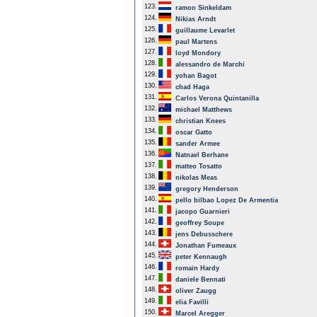
123.
ramon Sinkeldam
124.
Nikias Arndt
125.
guillaume Levarlet
126.
paul Martens
127.
loyd Mondory
128.
alessandro de Marchi
129.
yohan Bagot
130.
chad Haga
131.
Carlos Verona Quintanilla
132.
michael Matthews
133.
christian Knees
134.
oscar Gatto
135.
sander Armee
136.
Natnael Berhane
137.
matteo Tosatto
138.
nikolas Meas
139.
gregory Henderson
140.
pello bilbao Lopez De Armentia
141.
jacopo Guarnieri
142.
geoffrey Soupe
143.
jens Debusschere
144.
Jonathan Fumeaux
145.
peter Kennaugh
146.
romain Hardy
147.
daniele Bennati
148.
oliver Zaugg
149.
elia Favilli
150.
Marcel Aregger