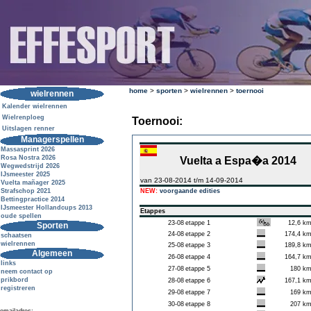
home
>
sporten
>
wielrennen
>
toernooi
wielrennen
Kalender wielrennen
Wielrenploeg
Toernooi:
Uitslagen renner
Managerspellen
Massasprint 2026
Rosa Nostra 2026
Vuelta a Espa�a 2014
Wegwedstrijd 2026
IJsmeester 2025
van 23-08-2014 t/m 14-09-2014
Vuelta mañager 2025
Strafschop 2021
NEW:
voorgaande edities
Bettingpractice 2014
IJsmeester Hollandcups 2013
Etappes
oude spellen
23-08
etappe 1
12,6 k
Sporten
24-08
etappe 2
174,4 k
schaatsen
wielrennen
25-08
etappe 3
189,8 k
Algemeen
26-08
etappe 4
164,7 k
links
27-08
etappe 5
180 k
neem contact op
prikbord
28-08
etappe 6
167,1 k
registreren
29-08
etappe 7
169 k
30-08
etappe 8
207 k