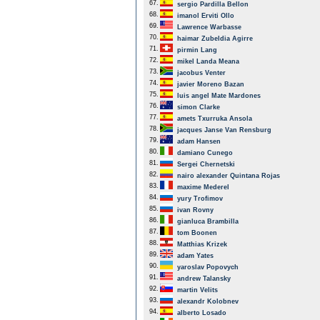
67.
sergio Pardilla Bellon
68.
imanol Erviti Ollo
69.
Lawrence Warbasse
70.
haimar Zubeldia Agirre
71.
pirmin Lang
72.
mikel Landa Meana
73.
jacobus Venter
74.
javier Moreno Bazan
75.
luis angel Mate Mardones
76.
simon Clarke
77.
amets Txurruka Ansola
78.
jacques Janse Van Rensburg
79.
adam Hansen
80.
damiano Cunego
81.
Sergei Chernetski
82.
nairo alexander Quintana Rojas
83.
maxime Mederel
84.
yury Trofimov
85.
ivan Rovny
86.
gianluca Brambilla
87.
tom Boonen
88.
Matthias Krizek
89.
adam Yates
90.
yaroslav Popovych
91.
andrew Talansky
92.
martin Velits
93.
alexandr Kolobnev
94.
alberto Losado