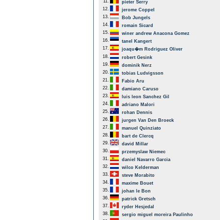
11.
pieter Serry
12.
jerome Coppel
13.
Bob Jungels
14.
romain Sicard
15.
winer andrew Anacona Gomez
16.
tanel Kangert
17.
joaqu�m Rodriguez Oliver
18.
robert Gesink
19.
dominik Nerz
20.
tobias Ludvigsson
21.
Fabio Aru
22.
damiano Caruso
23.
luis leon Sanchez Gil
24.
adriano Malori
25.
rohan Dennis
26.
jurgen Van Den Broeck
27.
manuel Quinziato
28.
bart de Clercq
29.
david Millar
30.
przemyslaw Niemec
31.
daniel Navarro Garcia
32.
wilco Kelderman
33.
steve Morabito
34.
maxime Bouet
35.
johan le Bon
36.
patrick Gretsch
37.
ryder Hesjedal
38.
sergio miguel moreira Paulinho