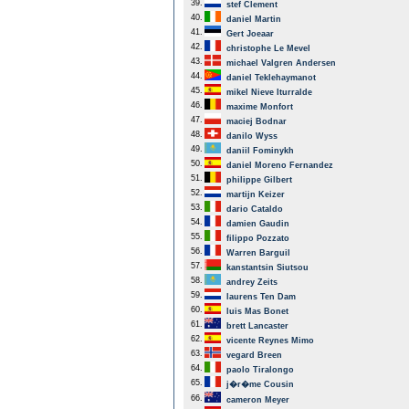
39.
stef Clement
40.
daniel Martin
41.
Gert Joeaar
42.
christophe Le Mevel
43.
michael Valgren Andersen
44.
daniel Teklehaymanot
45.
mikel Nieve Iturralde
46.
maxime Monfort
47.
maciej Bodnar
48.
danilo Wyss
49.
daniil Fominykh
50.
daniel Moreno Fernandez
51.
philippe Gilbert
52.
martijn Keizer
53.
dario Cataldo
54.
damien Gaudin
55.
filippo Pozzato
56.
Warren Barguil
57.
kanstantsin Siutsou
58.
andrey Zeits
59.
laurens Ten Dam
60.
luis Mas Bonet
61.
brett Lancaster
62.
vicente Reynes Mimo
63.
vegard Breen
64.
paolo Tiralongo
65.
j�r�me Cousin
66.
cameron Meyer