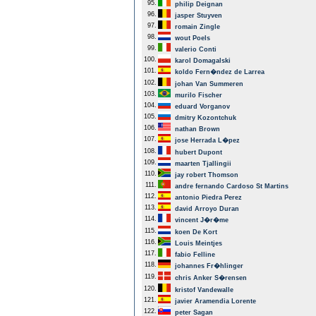
95.
philip Deignan
96.
jasper Stuyven
97.
romain Zingle
98.
wout Poels
99.
valerio Conti
100.
karol Domagalski
101.
koldo Fern�ndez de Larrea
102.
johan Van Summeren
103.
murilo Fischer
104.
eduard Vorganov
105.
dmitry Kozontchuk
106.
nathan Brown
107.
jose Herrada L�pez
108.
hubert Dupont
109.
maarten Tjallingii
110.
jay robert Thomson
111.
andre fernando Cardoso St Martins
112.
antonio Piedra Perez
113.
david Arroyo Duran
114.
vincent J�r�me
115.
koen De Kort
116.
Louis Meintjes
117.
fabio Felline
118.
johannes Fr�hlinger
119.
chris Anker S�rensen
120.
kristof Vandewalle
121.
javier Aramendia Lorente
122.
peter Sagan