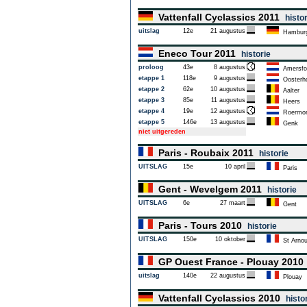
Vattenfall Cyclassics 2011
histo
uitslag
12e
21 augustus
Hambur
Eneco Tour 2011
historie
proloog
43e
8 augustus
Amersfo
etappe 1
118e
9 augustus
Oosterh
etappe 2
62e
10 augustus
Aalter
etappe 3
85e
11 augustus
Heers
etappe 4
19e
12 augustus
Roermo
etappe 5
146e
13 augustus
Genk
niet uitgereden
Paris - Roubaix 2011
historie
UITSLAG
15e
10 april
Paris
Gent - Wevelgem 2011
historie
UITSLAG
6e
27 maart
Gent
Paris - Tours 2010
historie
UITSLAG
150e
10 oktober
St Arnoul
GP Ouest France - Plouay 201
uitslag
140e
22 augustus
Plouay
Vattenfall Cyclassics 2010
histo