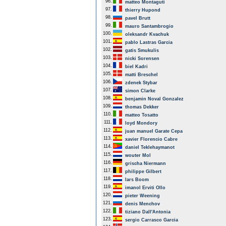
96.
matteo Montaguti
97.
thierry Hupond
98.
pavel Brutt
99.
mauro Santambrogio
100.
oleksandr Kvachuk
101.
pablo Lastras Garcia
102.
gatis Smukulis
103.
nicki Sorensen
104.
biel Kadri
105.
matti Breschel
106.
zdenek Stybar
107.
simon Clarke
108.
benjamin Noval Gonzalez
109.
thomas Dekker
110.
matteo Tosatto
111.
loyd Mondory
112.
juan manuel Garate Cepa
113.
xavier Florencio Cabre
114.
daniel Teklehaymanot
115.
wouter Mol
116.
grischa Niermann
117.
philippe Gilbert
118.
lars Boom
119.
imanol Erviti Ollo
120.
pieter Weening
121.
denis Menchov
122.
tiziano Dall'Antonia
123.
sergio Carrasco Garcia