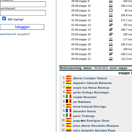
emailadres:
26-08
etappe 9
194 k
28-08
etappe 10
166,4 k
wachtwoord:
29-08
etappe 11
40 k
30-08
etappe 12
184,6 k
Blijf ingelogd
31-08
etappe 13
172,7 k
01-09
etappe 14
152 k
02-09
etappe 15
186,7 k
wachtwoord vergeten?
03-09
etappe 16
185 k
05-09
etappe 17
177 k
06-09
etappe 18
186,4 k
07-09
etappe 19
169 k
08-09
etappe 20
169,5 k
09-09
etappe 21
111,9 k
Wedstrijduitslag
datum
: 05-09-2012
soort: etappe
etappe 1
1.
alberto Contador Velasco
2.
alejandro Valverde Belmonte
3.
sergio luis Henao Montoya
4.
gorka Verdugo Marcotegui
5.
rinaldo Nocentini
6.
jan Bakelants
7.
benat Intxausti Elorriaga
8.
alexandre Geniez
9.
paolo Tiralongo
10.
joaqu�m Rodriguez Oliver
11.
jesus alberto Hernandez Blazquez
12.
nairo alexander Quintana Rojas