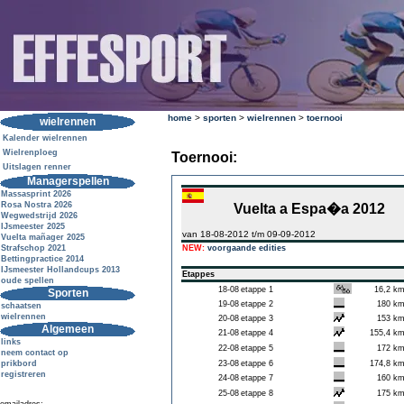
home
>
sporten
>
wielrennen
>
toernooi
wielrennen
Kalender wielrennen
Wielrenploeg
Toernooi:
Uitslagen renner
Managerspellen
Massasprint 2026
Rosa Nostra 2026
Vuelta a Espa�a 2012
Wegwedstrijd 2026
IJsmeester 2025
van 18-08-2012 t/m 09-09-2012
Vuelta mañager 2025
Strafschop 2021
NEW:
voorgaande edities
Bettingpractice 2014
IJsmeester Hollandcups 2013
Etappes
oude spellen
18-08
etappe 1
16,2 k
Sporten
19-08
etappe 2
180 k
schaatsen
wielrennen
20-08
etappe 3
153 k
Algemeen
21-08
etappe 4
155,4 k
links
22-08
etappe 5
172 k
neem contact op
prikbord
23-08
etappe 6
174,8 k
registreren
24-08
etappe 7
160 k
25-08
etappe 8
175 k