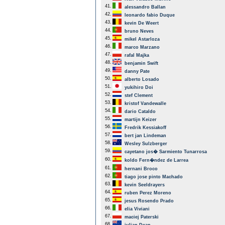
41.
alessandro Ballan
42.
leonardo fabio Duque
43.
kevin De Weert
44.
bruno Neves
45.
mikel Astarloza
46.
marco Marzano
47.
rafal Majka
48.
benjamin Swift
49.
danny Pate
50.
alberto Losado
51.
yukihiro Doi
52.
stef Clement
53.
kristof Vandewalle
54.
dario Cataldo
55.
martijn Keizer
56.
Fredrik Kessiakoff
57.
bert jan Lindeman
58.
Wesley Sulzberger
59.
cayetano jos� Sarmiento Tunarrosa
60.
koldo Fern�ndez de Larrea
61.
hernani Broco
62.
tiago jose pinto Machado
63.
kevin Seeldrayers
64.
ruben Perez Moreno
65.
jesus Rosendo Prado
66.
elia Viviani
67.
maciej Paterski
68.