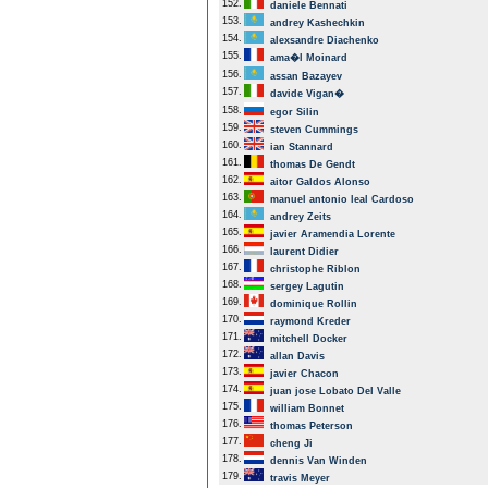
152.
daniele Bennati
153.
andrey Kashechkin
154.
alexsandre Diachenko
155.
ama�l Moinard
156.
assan Bazayev
157.
davide Vigan�
158.
egor Silin
159.
steven Cummings
160.
ian Stannard
161.
thomas De Gendt
162.
aitor Galdos Alonso
163.
manuel antonio leal Cardoso
164.
andrey Zeits
165.
javier Aramendia Lorente
166.
laurent Didier
167.
christophe Riblon
168.
sergey Lagutin
169.
dominique Rollin
170.
raymond Kreder
171.
mitchell Docker
172.
allan Davis
173.
javier Chacon
174.
juan jose Lobato Del Valle
175.
william Bonnet
176.
thomas Peterson
177.
cheng Ji
178.
dennis Van Winden
179.
travis Meyer