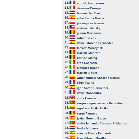
13.
arnold Jeannesson
14.
damiano Cunego
15.
laurens Ten Dam
16.
mikel Landa Meana
17.
przemyslaw Niemec
18.
andrew Talansky
19.
gianni Meersman
20.
robert Gesink
21.
daniel Moreno Fernandez
22.
tomasz Marczynski
23.
maxime Monfort
24.
bart de Clercq
25.
eros Capecchi
26.
nicholas Roche
27.
maxime Bouet
28.
winer andrew Anacona Gomez
29.
r�mi Pauriol
30.
igor Anton Hernandez
31.
david Moncouti�
32.
chris Froome
33.
sergio miguel moreira Paulinho
34.
rigoberto Ur�n Ur�n
35.
serge Pauwels
36.
javier Moreno Bazan
37.
andre fernando Cardoso St Martins
38.
bauke Mollema
39.
marcos Garcia Fernandez
40.
Ivan Velasco Murillo