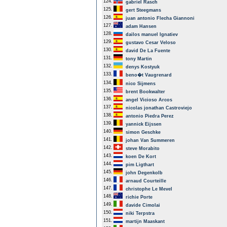
124.
gabriel Rasch
125.
gert Steegmans
126.
juan antonio Flecha Giannoni
127.
adam Hansen
128.
dailos manuel Ignatiev
129.
gustavo Cesar Veloso
130.
david De La Fuente
131.
tony Martin
132.
denys Kostyuk
133.
beno�t Vaugrenard
134.
nico Sijmens
135.
brent Bookwalter
136.
angel Vicioso Arcos
137.
nicolas jonathan Castroviejo
138.
antonio Piedra Perez
139.
yannick Eijssen
140.
simon Geschke
141.
johan Van Summeren
142.
steve Morabito
143.
koen De Kort
144.
pim Ligthart
145.
john Degenkolb
146.
arnaud Courteille
147.
christophe Le Mevel
148.
richie Porte
149.
davide Cimolai
150.
niki Terpstra
151.
martijn Maaskant