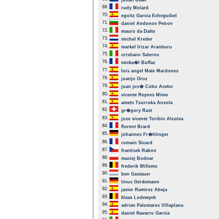
julian Dean
69.
rudy Molard
70.
egoitz Garcia Echeguibel
71.
daniel Andonov Petrov
72.
mauro da Dalto
73.
michel Kreder
74.
markel Irizar Aranburu
75.
cristiano Salerno
76.
micka�l Buffaz
77.
luis angel Mate Mardones
78.
juanjo Oroz
79.
juan jos� Cobo Acebo
80.
vicente Reynes Mimo
81.
amets Txurruka Ansola
82.
gr�gory Rast
83.
jose vicente Toribio Alcolea
84.
florent Brard
85.
johannes Fr�hlinger
86.
romain Sicard
87.
frantisek Rabon
88.
maciej Bodnar
89.
frederik Willems
90.
ben Gastauer
91.
linus Gerdemann
92.
javier Ramirez Abeja
93.
klaas Lodewyck
94.
adrian Palomares Villaplana
95.
daniel Navarro Garcia