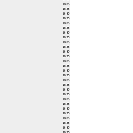
18:35
18:35
18:35
18:35
18:35
18:35
18:35
18:35
18:35
18:35
18:35
18:35
18:35
18:35
18:35
18:35
18:35
18:35
18:35
18:35
18:35
18:35
18:35
18:35
18:35
18:35
18:35
18:35