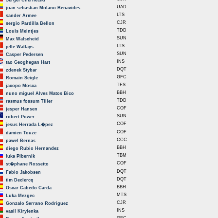
Sergei Chernetski
UAD
juan sebastian Molano Benavides
LTS
sander Armee
CJR
sergio Pardilla Bellon
TDD
Louis Meintjes
SUN
Max Walscheid
LTS
jelle Wallays
SUN
Casper Pedersen
INS
tao Geoghegan Hart
DQT
zdenek Stybar
GFC
Romain Seigle
TFS
jacopo Mosca
BBH
nuno miguel Alves Matos Bico
TDD
rasmus fossum Tiller
COF
jesper Hansen
SUN
robert Power
COF
jesus Herrada L�pez
COF
damien Touze
CCC
pawel Bernas
BBH
diego Rubio Hernandez
TBM
luka Pibernik
COF
st�phane Rossetto
DQT
Fabio Jakobsen
DQT
tim Declercq
BBH
Oscar Cabedo Carda
MTS
Luka Mezgec
CJR
Gonzalo Serrano Rodriguez
INS
vasil Kiryienka