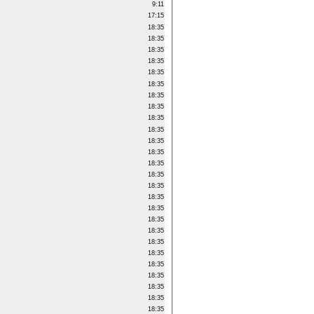
9:11
17:15
18:35
18:35
18:35
18:35
18:35
18:35
18:35
18:35
18:35
18:35
18:35
18:35
18:35
18:35
18:35
18:35
18:35
18:35
18:35
18:35
18:35
18:35
18:35
18:35
18:35
18:35