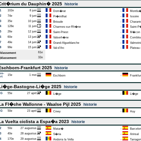
rit�rium du Dauphin� 2025
historie
1
102e
8 juni
Dom�rat
-
Montlu
2
74e
9 juni
Pr�milhat
-
Issoire
3
35e
10 juni
Brioude
-
Charant
4
128e
11 juni
Charmes-sur-Rh�ne
-
Saint-P
5
26e
12 juni
Saint-Priest
-
M�con
6
60e
13 juni
Valserh�ne
-
Comblo
7
49e
14 juni
Grand-Algueblanche
-
Valmeini
8
99e
15 juni
Val-d'Arc
-
Plateau 
61e
klassement
32e
klassement
schborn-Frankfurt 2025
historie
rn-
15e
1 mei
Eschborn
-
Frankfur
rt
i�ge-Bastogne-Li�ge 2025
historie
AG
55e
27 april
Li�ge
-
Li�ge
a Fl�che Wallonne - Waalse Pijl 2025
historie
AG
50e
23 april
Ciney
-
Huy
a Vuelta ciclista a Espa�a 2023
historie
2
50e
27 augustus
Matar�
-
Barcelo
3
40e
28 augustus
S�ria
-
Arinsal
4
170e
29 augustus
Andorra la Vella
-
Tarrago