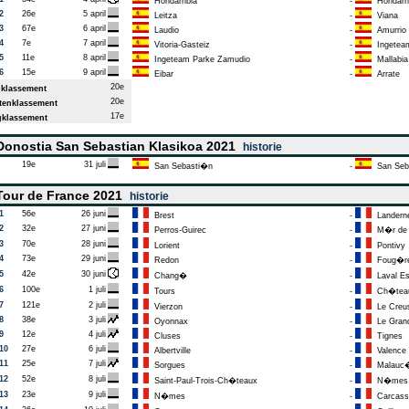
Hondarribia
-
Hondarri
2
26e
5 april
Leitza
-
Viana
3
67e
6 april
Laudio
-
Amurrio
4
7e
7 april
Vitoria-Gasteiz
-
Ingeteam
5
11e
8 april
Ingeteam Parke Zamudio
-
Mallabia
6
15e
9 april
Eibar
-
Arrate
20e
klassement
20e
enklassement
17e
klassement
onostia San Sebastian Klasikoa 2021
historie
19e
31 juli
San Sebasti�n
-
San Seb
our de France 2021
historie
1
56e
26 juni
Brest
-
Landern
2
32e
27 juni
Perros-Guirec
-
M�r de B
3
70e
28 juni
Lorient
-
Pontivy
4
73e
29 juni
Redon
-
Foug�r
5
42e
30 juni
Chang�
-
Laval E
6
100e
1 juli
Tours
-
Ch�teau
7
121e
2 juli
Vierzon
-
Le Creu
8
38e
3 juli
Oyonnax
-
Le Grand
9
12e
4 juli
Cluses
-
Tignes
10
27e
6 juli
Albertville
-
Valence
11
25e
7 juli
Sorgues
-
Malauc
12
52e
8 juli
Saint-Paul-Trois-Ch�teaux
-
N�mes
13
23e
9 juli
N�mes
-
Carcass