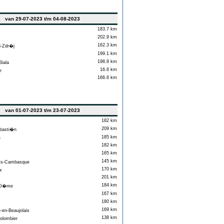
van 29-07-2023 t/m 04-08-2023
183.7 km
202.9 km
162.3 km
-Zdr�j
199.1 km
198.8 km
iala
16.6 km
e
166.6 km
van 01-07-2023 t/m 23-07-2023
182 km
209 km
asti�n
185 km
e
182 km
165 km
145 km
ts-Cambasque
170 km
x
201 km
184 km
 D�me
167 km
180 km
169 km
e-en-Beaujolais
138 km
lombier