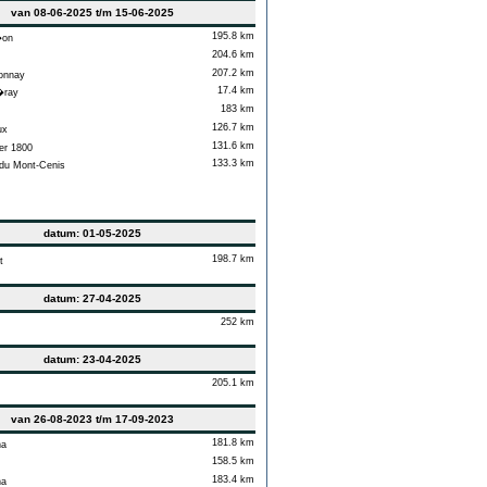
van 08-06-2025 t/m 15-06-2025
195.8 km
�on
204.6 km
207.2 km
onnay
17.4 km
�ray
183 km
126.7 km
ux
131.6 km
er 1800
133.3 km
du Mont-Cenis
datum: 01-05-2025
198.7 km
t
datum: 27-04-2025
252 km
datum: 23-04-2025
205.1 km
van 26-08-2023 t/m 17-09-2023
181.8 km
na
158.5 km
183.4 km
na