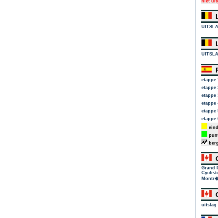
niet ui
L
UITSL
L
UITSL
R
etappe 
etappe 
etappe 
etappe 
etappe 
etappe 
eind
punt
berg
G
Grand 
Cyclist
Montr�
G
uitslag