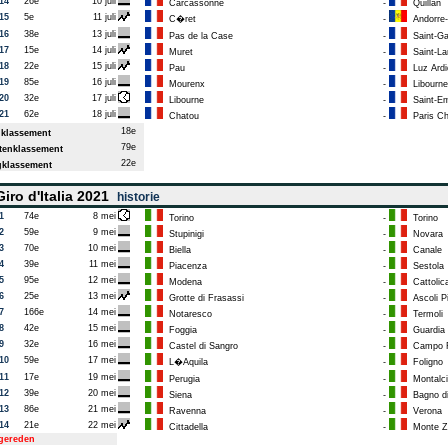
14
26e
10 juli
Carcassonne
-
Quillan
15
5e
11 juli
C�ret
-
Andorre-l
16
38e
13 juli
Pas de la Case
-
Saint-G
17
15e
14 juli
Muret
-
Saint-Lar
18
22e
15 juli
Pau
-
Luz Ardi
19
85e
16 juli
Mourenx
-
Libourne
20
32e
17 juli
Libourne
-
Saint-Em
21
62e
18 juli
Chatou
-
Paris C
18e
klassement
79e
enklassement
22e
klassement
iro d'Italia 2021
historie
1
74e
8 mei
Torino
-
Torino
2
59e
9 mei
Stupinigi
-
Novara
3
70e
10 mei
Biella
-
Canale
4
39e
11 mei
Piacenza
-
Sestola
5
95e
12 mei
Modena
-
Cattolic
6
25e
13 mei
Grotte di Frasassi
-
Ascoli P
7
166e
14 mei
Notaresco
-
Termoli
8
42e
15 mei
Foggia
-
Guardia 
9
32e
16 mei
Castel di Sangro
-
Campo F
10
59e
17 mei
L�Aquila
-
Foligno
11
17e
19 mei
Perugia
-
Montalci
12
39e
20 mei
Siena
-
Bagno d
13
86e
21 mei
Ravenna
-
Verona
14
21e
22 mei
Cittadella
-
Monte Z
tgereden