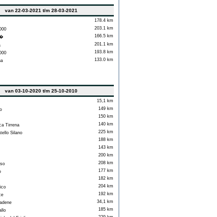
van 22-03-2021 t/m 28-03-2021
178.4 km
203.1 km
000
166.5 km
n�
201.1 km
a
193.8 km
000
133.0 km
na
van 03-10-2020 t/m 25-10-2010
15,1 km
149 km
o
150 km
140 km
ca Tirrena
225 km
ello Silano
188 km
143 km
200 km
208 km
so
177 km
o
182 km
204 km
ico
192 km
ce
34,1 km
adene
185 km
llo