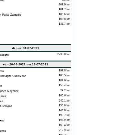
bia
207.9 km
181.7 km
185.6 km
 Parke Zamudio
163.8 km
135.7 km
datum: 31-07-2021
223.50 km
asti�n
van 26-06-2021 t/m 18-07-2021
197.8 km
eau
183.5 km
retagne Guerl�dan
182.9 km
150.4 km
es
27.2 km
space Mayenne
160.6 km
roux
249.1 km
sot
150.8 km
-Bornand
144.9 km
190.7 km
198.9 km
�ne
159.4 km
219.9 km
onne