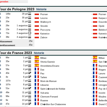
tgereden
our de Pologne 2023
historie
1
146e
29 juli
Poznan
-
Poznan
2
23e
30 juli
Leszno
-
Karpacz
3
20e
31 juli
Walbrzych
-
Duszniki
4
26e
1 augustus
Strzelin
-
Opole
5
13e
2 augustus
Pszczyna
-
Bielsko-B
6
72e
3 augustus
Katowice
-
Katowic
7
38e
4 augustus
Zabrze
-
Krak�w
25e
klassement
45e
enklassement
our de France 2023
historie
1
86e
1 juli
Bilbao
-
Bilbao
2
35e
2 juli
Vitoria-Gasteiz
-
San S�b
3
57e
3 juli
Amorebieta-Etxano
-
Bayonn
4
58e
4 juli
Dax
-
Nogaro
5
40e
5 juli
Pau
-
Laruns
6
4e
6 juli
Tarbes
-
Cautere
7
107e
7 juli
Mont-de-Marsan
-
Bordeau
8
107e
8 juli
Libourne
-
Limoges
9
51e
9 juli
Saint-L�onard-de-Noblat
-
Puy de
10
49e
11 juli
Vulcania
-
Issoire
11
96e
12 juli
Clermont-Ferrand
-
Moulins
12
9e
13 juli
Roanne
-
Bellevill
13
47e
14 juli
Ch�tillon-Sur-Chalaronne
-
Grand Co