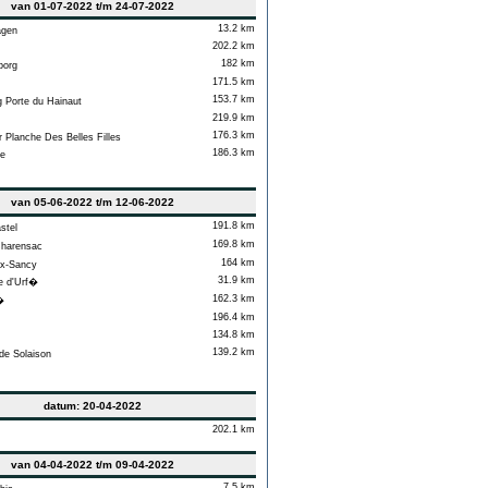
van 01-07-2022 t/m 24-07-2022
13.2 km
gen
202.2 km
182 km
org
171.5 km
153.7 km
 Porte du Hainaut
219.9 km
176.3 km
Planche Des Belles Filles
186.3 km
e
van 05-06-2022 t/m 12-06-2022
191.8 km
stel
169.8 km
harensac
164 km
x-Sancy
31.9 km
 d'Urf�
162.3 km
�
196.4 km
134.8 km
139.2 km
de Solaison
datum: 20-04-2022
202.1 km
van 04-04-2022 t/m 09-04-2022
7.5 km