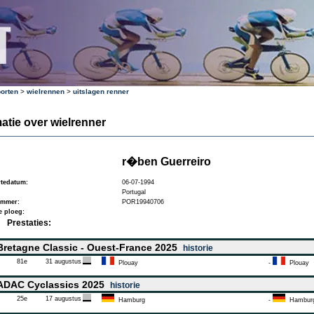
orten
>
wielrennen
>
uitslagen renner
atie over wielrenner
r�ben Guerreiro
tedatum:
06-07-1994
Portugal
ummer:
POR19940706
e ploeg:
Prestaties:
retagne Classic - Ouest-France 2025
historie
81e
31 augustus
Plouay
-
Plouay
DAC Cyclassics 2025
historie
25e
17 augustus
Hamburg
-
Hambur