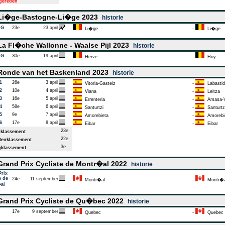
tgereden
i�ge-Bastogne-Li�ge 2023
historie
AG
23e
23 april
Li�ge
-
Li�ge
a Fl�che Wallonne - Waalse Pijl 2023
historie
AG
30e
19 april
Herve
-
Huy
onde van het Baskenland 2023
historie
1
26e
3 april
Vitoria-Gasteiz
-
Labastid
2
10e
4 april
Viana
-
Leitza
3
16e
5 april
Errenteria
-
Amasa-Vi
4
58e
6 april
Santurtzi
-
Santurtz
5
9e
7 april
Amorebieta
-
Amorebi
6
17e
8 april
Eibar
-
Eibar
23e
klassement
22e
enklassement
3e
klassement
rand Prix Cycliste de Montr�al 2022
historie
Prix
e de
24e
11 september
Montr�al
-
Montr�a
al
rand Prix Cycliste de Qu�bec 2022
historie
17e
9 september
Quebec
-
Quebec