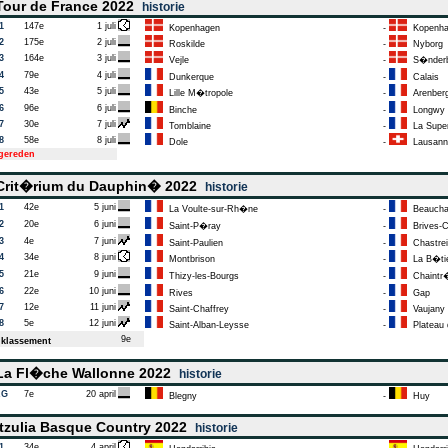
our de France 2022
historie
1
147e
1 juli
Kopenhagen
-
Kopenha
2
175e
2 juli
Roskilde
-
Nyborg
3
164e
3 juli
Vejle
-
S�nderb
4
79e
4 juli
Dunkerque
-
Calais
5
43e
5 juli
Lille M�tropole
-
Arenberg
6
96e
6 juli
Binche
-
Longwy
7
30e
7 juli
Tomblaine
-
La Super 
8
58e
8 juli
Dole
-
Lausann
tgereden
rit�rium du Dauphin� 2022
historie
1
42e
5 juni
La Voulte-sur-Rh�ne
-
Beaucha
2
20e
6 juni
Saint-P�ray
-
Brives-C
3
4e
7 juni
Saint-Paulien
-
Chastrei
4
34e
8 juni
Montbrison
-
La B�tie
5
21e
9 juni
Thizy-les-Bourgs
-
Chaintr
6
22e
10 juni
Rives
-
Gap
7
12e
11 juni
Saint-Chaffrey
-
Vaujany
8
5e
12 juni
Saint-Alban-Leysse
-
Plateau 
9e
klassement
a Fl�che Wallonne 2022
historie
AG
7e
20 april
Blegny
-
Huy
tzulia Basque Country 2022
historie
1
34e
4 april