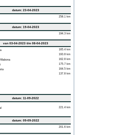
datum: 23-04-2023
258.1 km
datum: 19-04-2023
194.3 km
van 03-04-2023 t/m 08-04-2023
165.4 km
a
193.8 km
162.8 km
llabona
175.7 km
i
164.5 km
eta
137.8 km
datum: 11-09-2022
221.4 km
l
datum: 09-09-2022
201.6 km