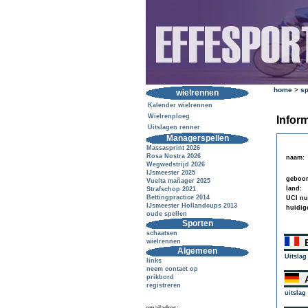
home
>
sp
wielrennen
Kalender wielrennen
Wielrenploeg
Inform
Uitslagen renner
Managerspellen
Massasprint 2026
Rosa Nostra 2026
naam:
Wegwedstrijd 2026
IJsmeester 2025
geboor
Vuelta mañager 2025
land:
Strafschop 2021
Bettingpractice 2014
UCI n
IJsmeester Hollandcups 2013
huidig
oude spellen
Sporten
schaatsen
B
wielrennen
Algemeen
Uitslag
links
neem contact op
prikbord
A
registreren
uitslag