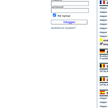
emailadres:
C
wachtwoord:
etappe 
etappe 
Blijf ingelogd
etappe 
etappe 
etappe 
wachtwoord vergeten?
etappe 
etappe 
etappe 
eind
berg
E
Eschbo
Frankfu
L
UITSL
L
UITSL
L
etappe 
etappe 
etappe 