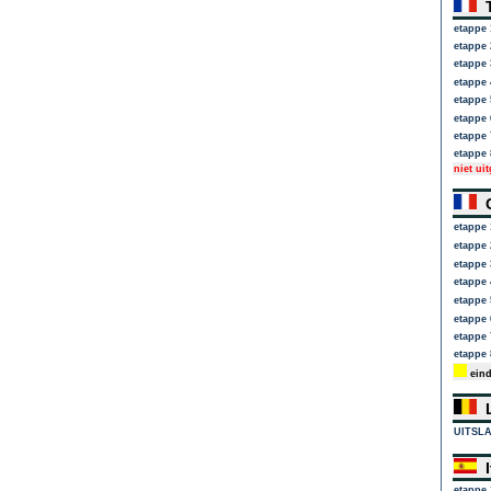
T
etappe 
etappe 
etappe 
etappe 
etappe 
etappe 
etappe 
etappe 
niet ui
C
etappe 
etappe 
etappe 
etappe 
etappe 
etappe 
etappe 
etappe 
eind
L
UITSL
I
etappe 