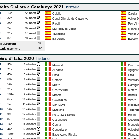
olta Ciclista a Catalunya 2021
historie
1
13e
22 maart
Calella
-
Calella
3
32e
24 maart
Canal Olimpic de Catalunya
-
Vallter 2
4
35e
25 maart
Ripoll
-
Port Ai
5
2e
26 maart
La Pobla de Segur
-
Manres
6
21e
27 maart
Tarragona
-
Vallter 2
7
37e
28 maart
Barcelona
-
Barcelo
23e
klassement
11e
enklassement
iro d'Italia 2020
historie
1
85e
3 oktober
Monreale
-
Palermo
2
21e
4 oktober
ALcamo
-
Agrigent
3
45e
5 oktober
Enna
-
Etna
4
60e
6 oktober
Catania
-
Villafran
5
59e
7 oktober
Mileto
-
Camigliat
6
21e
8 oktober
Castrovillari
-
Matera
7
104e
9 oktober
Matera
-
Brindisi
8
64e
10 oktober
Giovinazzo
-
Vieste
9
1e
11 oktober
San Salvo
-
Roccara
10
59e
13 oktober
Lanciano
-
Tortoret
11
99e
14 oktober
Porto Sant'Elpidio
-
Rimini
12
8e
15 oktober
Cesenatico
-
Cesenat
13
14e
16 oktober
Cervia
-
Monseli
14
44e
17 oktober
Conegliano
-
Valdobbi
15
106e
18 oktober
Base Aerea Rivolto
-
Piancava