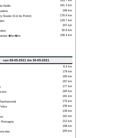
183.7 km
191.3 km
a-Vieille
169 km
audens
178.4 km
y-Soulan (Col du Portet)
129.7 km
den
207 km
30.8 km
ilion
108.4 km
hamps-�lys�es
van 08-05-2021 t/m 30-05-2021
8,6 km
179 km
190 km
187 km
177 km
a
160 km
iceno
181 km
170 km
Sanframondi
158 km
elice
139 km
162 km
no
212 km
i Romagna
198 km
205 km
oncolan