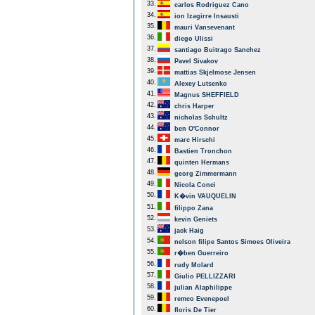
33.
carlos Rodriguez Cano
34.
ion Izagirre Insausti
35.
mauri Vansevenant
36.
diego Ulissi
37.
santiago Buitrago Sanchez
38.
Pavel Sivakov
39.
mattias Skjelmose Jensen
40.
Alexey Lutsenko
41.
Magnus SHEFFIELD
42.
chris Harper
43.
nicholas Schultz
44.
ben O'Connor
45.
marc Hirschi
46.
Bastien Tronchon
47.
quinten Hermans
48.
georg Zimmermann
49.
Nicola Conci
50.
K�vin VAUQUELIN
51.
filippo Zana
52.
kevin Geniets
53.
jack Haig
54.
nelson filipe Santos Simoes Oliveira
55.
r�ben Guerreiro
56.
rudy Molard
57.
Giulio PELLIZZARI
58.
julian Alaphilippe
59.
remco Evenepoel
60.
floris De Tier