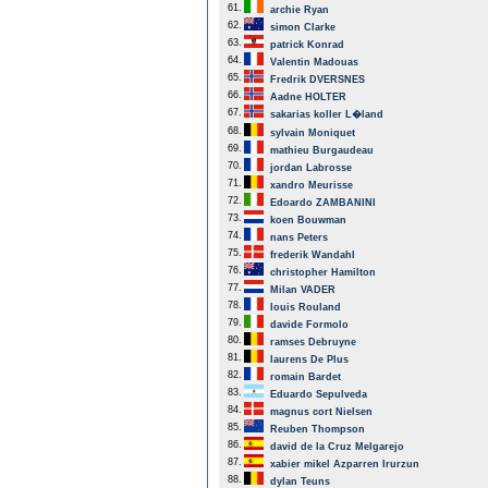
61.
archie Ryan
62.
simon Clarke
63.
patrick Konrad
64.
Valentin Madouas
65.
Fredrik DVERSNES
66.
Aadne HOLTER
67.
sakarias koller L�land
68.
sylvain Moniquet
69.
mathieu Burgaudeau
70.
jordan Labrosse
71.
xandro Meurisse
72.
Edoardo ZAMBANINI
73.
koen Bouwman
74.
nans Peters
75.
frederik Wandahl
76.
christopher Hamilton
77.
Milan VADER
78.
louis Rouland
79.
davide Formolo
80.
ramses Debruyne
81.
laurens De Plus
82.
romain Bardet
83.
Eduardo Sepulveda
84.
magnus cort Nielsen
85.
Reuben Thompson
86.
david de la Cruz Melgarejo
87.
xabier mikel Azparren Irurzun
88.
dylan Teuns