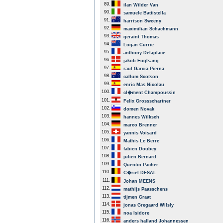
89.
ilan Wilder Van
90.
samuele Battistella
91.
harrison Sweeny
92.
maximilian Schachmann
93.
geraint Thomas
94.
Logan Currie
95.
anthony Delaplace
96.
jakob Fuglsang
97.
raul Garcia Pierna
98.
callum Scotson
99.
enric Mas Nicolau
100.
cl�ment Champoussin
101.
Felix Grossschartner
102.
domen Novak
103.
hannes Wilksch
104.
marco Brenner
105.
yannis Voisard
106.
Mathis Le Berre
107.
fabien Doubey
108.
julien Bernard
109.
Quentin Pacher
110.
C�riel DESAL
111.
Johan MEENS
112.
mathijs Paasschens
113.
tijmen Graat
114.
jonas Gregaard Wilsly
115.
noa Isidore
116.
anders halland Johannessen