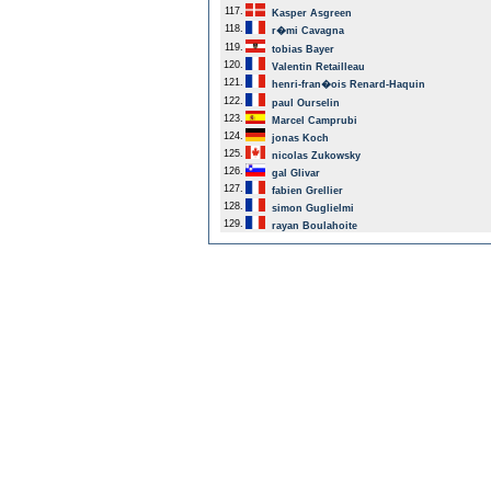
117.
Kasper Asgreen
118.
r�mi Cavagna
119.
tobias Bayer
120.
Valentin Retailleau
121.
henri-fran�ois Renard-Haquin
122.
paul Ourselin
123.
Marcel Camprubi
124.
jonas Koch
125.
nicolas Zukowsky
126.
gal Glivar
127.
fabien Grellier
128.
simon Guglielmi
129.
rayan Boulahoite