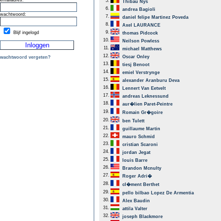
emailadres:
5.
Thibau Nys
6.
andrea Bagioli
wachtwoord:
7.
daniel felipe Martinez Poveda
8.
Axel LAURANCE
9.
Blijf ingelogd
thomas Pidcock
10.
Neilson Powless
11.
michael Matthews
12.
Oscar Onley
wachtwoord vergeten?
13.
tiesj Benoot
14.
emiel Verstrynge
15.
alexander Aranburu Deva
16.
Lennert Van Eetvelt
17.
andreas Leknessund
18.
aur�lien Paret-Peintre
19.
Romain Gr�goire
20.
ben Tulett
21.
guillaume Martin
22.
mauro Schmid
23.
cristian Scaroni
24.
jordan Jegat
25.
louis Barre
26.
Brandon Mcnulty
27.
Roger Adri�
28.
cl�ment Berthet
29.
pello bilbao Lopez De Armentia
30.
Alex Baudin
31.
attila Valter
32.
joseph Blackmore