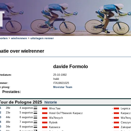
orten
>
wielrennen
>
uitslagen renner
atie over wielrenner
davide Formolo
tedatum:
25-10-1992
Italië
ummer:
ITA19921025
e ploeg:
Movistar Team
Prestaties:
our de Pologne 2025
historie
1
28e
4 augustus
Wroc?aw
-
Legnica
2
23e
5 augustus
Hotel Go??biewski Karpacz
-
Karpacz
3
44e
6 augustus
Wa?brzych
-
Wa?brz
4
48e
7 augustus
Rybnik
-
Cieszyn
5
34e
8 augustus
Katowice
-
Zakopa