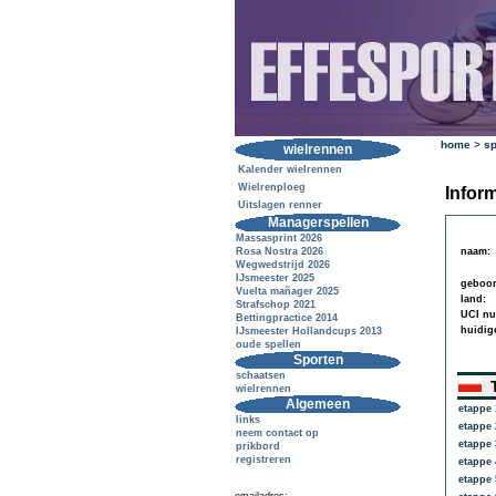
home
>
sp
wielrennen
Kalender wielrennen
Wielrenploeg
Inform
Uitslagen renner
Managerspellen
Massasprint 2026
Rosa Nostra 2026
naam:
Wegwedstrijd 2026
IJsmeester 2025
geboor
Vuelta mañager 2025
land:
Strafschop 2021
UCI n
Bettingpractice 2014
huidig
IJsmeester Hollandcups 2013
oude spellen
Sporten
schaatsen
T
wielrennen
Algemeen
etappe 
links
etappe 
neem contact op
etappe 
prikbord
registreren
etappe 
etappe 