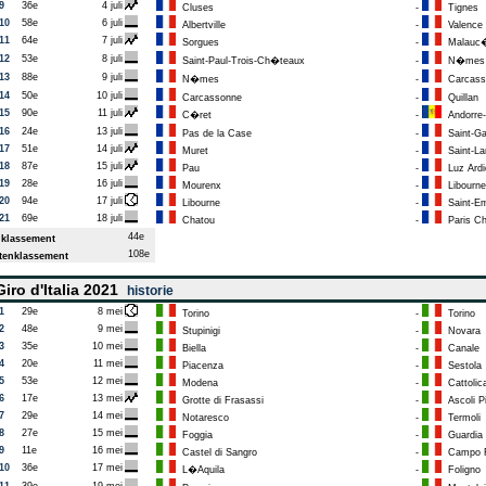
9
36e
4 juli
Cluses
-
Tignes
10
58e
6 juli
Albertville
-
Valence
11
64e
7 juli
Sorgues
-
Malauc
12
53e
8 juli
Saint-Paul-Trois-Ch�teaux
-
N�mes
13
88e
9 juli
N�mes
-
Carcass
14
50e
10 juli
Carcassonne
-
Quillan
15
90e
11 juli
C�ret
-
Andorre-l
16
24e
13 juli
Pas de la Case
-
Saint-G
17
51e
14 juli
Muret
-
Saint-Lar
18
87e
15 juli
Pau
-
Luz Ardi
19
28e
16 juli
Mourenx
-
Libourne
20
94e
17 juli
Libourne
-
Saint-Em
21
69e
18 juli
Chatou
-
Paris C
44e
klassement
108e
enklassement
iro d'Italia 2021
historie
1
29e
8 mei
Torino
-
Torino
2
48e
9 mei
Stupinigi
-
Novara
3
35e
10 mei
Biella
-
Canale
4
20e
11 mei
Piacenza
-
Sestola
5
53e
12 mei
Modena
-
Cattolic
6
17e
13 mei
Grotte di Frasassi
-
Ascoli P
7
29e
14 mei
Notaresco
-
Termoli
8
27e
15 mei
Foggia
-
Guardia 
9
11e
16 mei
Castel di Sangro
-
Campo F
10
36e
17 mei
L�Aquila
-
Foligno