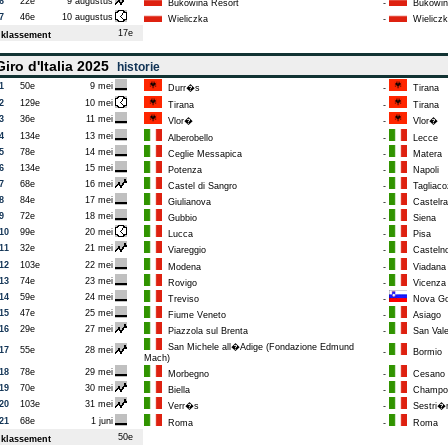
6
22e
9 augustus
Bukowina Resort
-
Bukowina
7
46e
10 augustus
Wieliczka
-
Wieliczk
17e
klassement
iro d'Italia 2025
historie
1
50e
9 mei
Durr�s
-
Tirana
2
129e
10 mei
Tirana
-
Tirana
3
36e
11 mei
Vlor�
-
Vlor�
4
134e
13 mei
Alberobello
-
Lecce
5
78e
14 mei
Ceglie Messapica
-
Matera
6
134e
15 mei
Potenza
-
Napoli
7
68e
16 mei
Castel di Sangro
-
Tagliaco
8
84e
17 mei
Giulianova
-
Castelra
9
72e
18 mei
Gubbio
-
Siena
10
99e
20 mei
Lucca
-
Pisa
11
32e
21 mei
Viareggio
-
Castelno
12
103e
22 mei
Modena
-
Viadana 
13
74e
23 mei
Rovigo
-
Vicenza
14
59e
24 mei
Treviso
-
Nova Go
15
47e
25 mei
Fiume Veneto
-
Asiago
16
29e
27 mei
Piazzola sul Brenta
-
San Valen
San Michele all�Adige (Fondazione Edmund
17
55e
28 mei
-
Bormio
Mach)
18
78e
29 mei
Morbegno
-
Cesano 
19
70e
30 mei
Biella
-
Champo
20
103e
31 mei
Verr�s
-
Sestri�re
21
68e
1 juni
Roma
-
Roma
50e
klassement