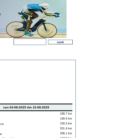
van 04-08-2025 t/m 10-08-2025
199.7 km
149.4 km
159.3 km
ych
201.4 km
206.1 km
ne