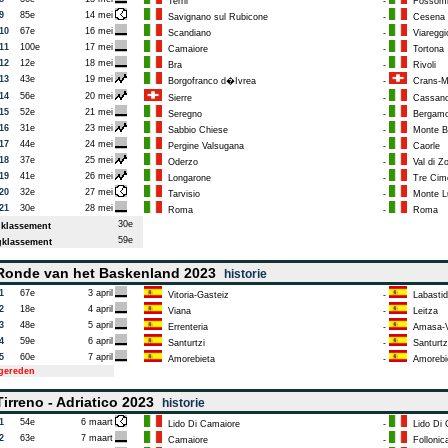
Terni
-
Fossomb
9
85e
14 mei
Savignano sul Rubicone
-
Cesena
10
67e
16 mei
Scandiano
-
Viareggi
11
100e
17 mei
Camaiore
-
Tortona
12
12e
18 mei
Bra
-
Rivoli
13
43e
19 mei
Borgofranco d�Ivrea
-
Crans-M
14
56e
20 mei
Sierre
-
Cassano
15
52e
21 mei
Seregno
-
Bergam
16
31e
23 mei
Sabbio Chiese
-
Monte B
17
44e
24 mei
Pergine Valsugana
-
Caorle
18
37e
25 mei
Oderzo
-
Val di Zo
19
41e
26 mei
Longarone
-
Tre Cime
20
32e
27 mei
Tarvisio
-
Monte Lu
21
30e
28 mei
Roma
-
Roma
30e
klassement
59e
klassement
onde van het Baskenland 2023
historie
1
67e
3 april
Vitoria-Gasteiz
-
Labastid
2
18e
4 april
Viana
-
Leitza
3
48e
5 april
Errenteria
-
Amasa-Vi
4
59e
6 april
Santurtzi
-
Santurtz
5
60e
7 april
Amorebieta
-
Amorebi
tgereden
irreno - Adriatico 2023
historie
1
54e
6 maart
Lido Di Camaiore
-
Lido Di 
2
63e
7 maart
Camaiore
-
Follonic