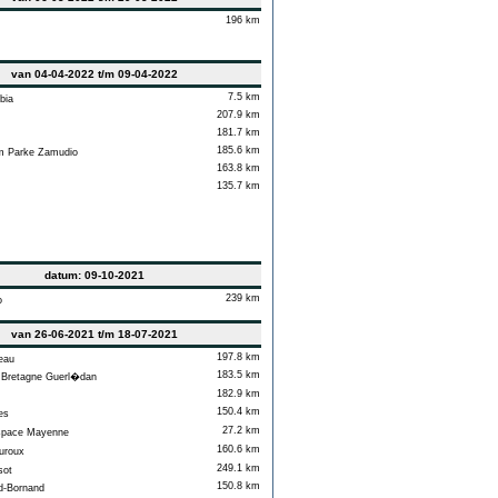
196 km
van 04-04-2022 t/m 09-04-2022
7.5 km
bia
207.9 km
181.7 km
185.6 km
 Parke Zamudio
163.8 km
135.7 km
datum: 09-10-2021
239 km
o
van 26-06-2021 t/m 18-07-2021
197.8 km
eau
183.5 km
retagne Guerl�dan
182.9 km
150.4 km
es
27.2 km
space Mayenne
160.6 km
roux
249.1 km
sot
150.8 km
-Bornand