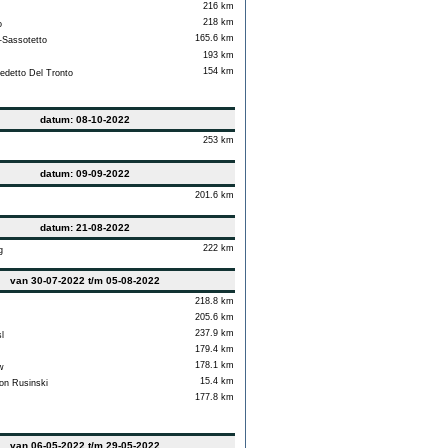
216 km
218 km
o
165.6 km
Sassotetto
193 km
154 km
detto Del Tronto
datum: 08-10-2022
253 km
datum: 09-09-2022
201.6 km
datum: 21-08-2022
222 km
g
van 30-07-2022 t/m 05-08-2022
218.8 km
205.6 km
237.9 km
l
179.4 km
178.1 km
w
15.4 km
on Rusinski
177.8 km
van 06-05-2022 t/m 29-05-2022