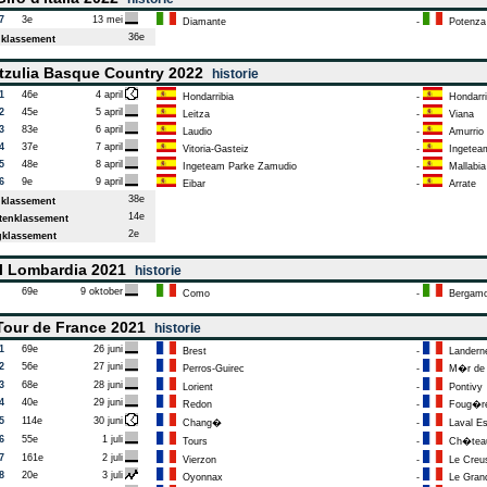
7
3e
13 mei
Diamante
-
Potenza
36e
klassement
tzulia Basque Country 2022
historie
1
46e
4 april
Hondarribia
-
Hondarri
2
45e
5 april
Leitza
-
Viana
3
83e
6 april
Laudio
-
Amurrio
4
37e
7 april
Vitoria-Gasteiz
-
Ingeteam
5
48e
8 april
Ingeteam Parke Zamudio
-
Mallabia
6
9e
9 april
Eibar
-
Arrate
38e
klassement
14e
enklassement
2e
klassement
l Lombardia 2021
historie
69e
9 oktober
Como
-
Bergam
our de France 2021
historie
1
69e
26 juni
Brest
-
Landern
2
56e
27 juni
Perros-Guirec
-
M�r de B
3
68e
28 juni
Lorient
-
Pontivy
4
40e
29 juni
Redon
-
Foug�r
5
114e
30 juni
Chang�
-
Laval E
6
55e
1 juli
Tours
-
Ch�teau
7
161e
2 juli
Vierzon
-
Le Creu
8
20e
3 juli
Oyonnax
-
Le Grand