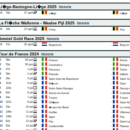
i�ge-Bastogne-Li�ge 2025
historie
AG
79e
27 april
Li�ge
-
Li�ge
a Fl�che Wallonne - Waalse Pijl 2025
historie
AG
16e
23 april
Ciney
-
Huy
mstel Gold Race 2025
historie
AG
27e
20 april
Maastricht
-
Berg en T
our de France 2024
historie
1
58e
29 juni
Firenze
-
Rimini
2
55e
30 juni
Cesenatico
-
Bologna
3
47e
1 juli
Piacenza
-
Torino
4
58e
2 juli
Pinerolo
-
Valloire
5
26e
3 juli
Saint-Jean-de-Maurienne
-
Saint Vu
6
112e
4 juli
M�con
-
Dijon
7
118e
5 juli
Nuits-Saint-Georges
-
Gevrey-C
8
62e
6 juli
Semur-en-Auxois
-
Colombey
9
64e
7 juli
Troyes
-
Troyes
10
115e
9 juli
Orl�ans
-
Saint-Am
11
53e
10 juli
�vaux-les-Bains
-
Le Liora
12
106e
11 juli
Aurillac
-
Villeneuv
13
146e
12 juli
Agen
-
Pau
14
82e
13 juli
Pau
-
Saint-Lar
15
62e
14 juli
Loudenvielle
-
Plateau d