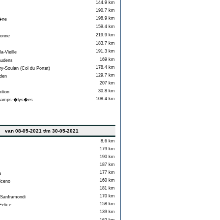
144.9 km
190.7 km
198.9 km
�ne
159.4 km
219.9 km
onne
183.7 km
191.3 km
a-Vieille
169 km
audens
178.4 km
y-Soulan (Col du Portet)
129.7 km
den
207 km
30.8 km
ilion
108.4 km
hamps-�lys�es
van 08-05-2021 t/m 30-05-2021
8,6 km
179 km
190 km
187 km
177 km
a
160 km
iceno
181 km
170 km
Sanframondi
158 km
elice
139 km