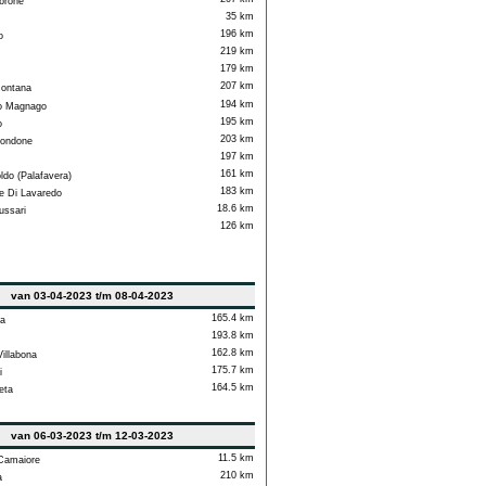
rone
35 km
196 km
o
219 km
179 km
207 km
ontana
194 km
 Magnago
195 km
o
203 km
ondone
197 km
161 km
ldo (Palafavera)
183 km
 Di Lavaredo
18.6 km
ssari
126 km
van 03-04-2023 t/m 08-04-2023
165.4 km
a
193.8 km
162.8 km
llabona
175.7 km
i
164.5 km
eta
van 06-03-2023 t/m 12-03-2023
11.5 km
Camaiore
210 km
a