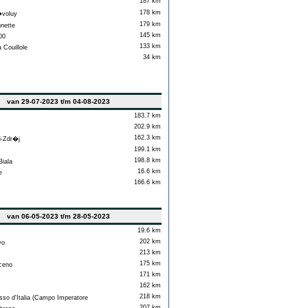
187 km
178 km
voluy
179 km
nette
145 km
00
133 km
 Couillole
34 km
van 29-07-2023 t/m 04-08-2023
183.7 km
202.9 km
162.3 km
-Zdr�j
199.1 km
198.8 km
iala
16.6 km
e
166.6 km
van 06-05-2023 t/m 28-05-2023
19.6 km
202 km
vo
213 km
175 km
ceno
171 km
162 km
218 km
so d'Italia (Campo Imperatore
207 km