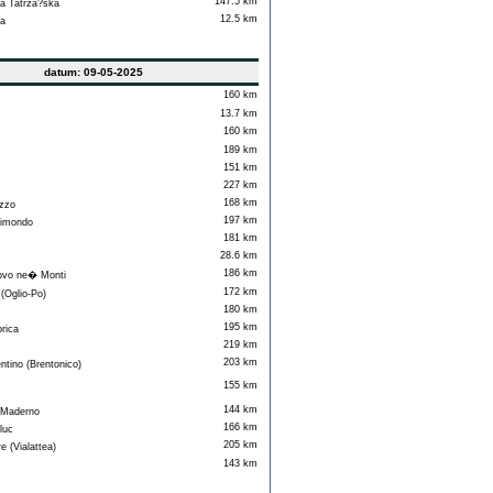
147.5 km
 Tatrza?ska
12.5 km
a
datum: 09-05-2025
160 km
13.7 km
160 km
189 km
151 km
227 km
168 km
zzo
197 km
imondo
181 km
28.6 km
186 km
vo ne� Monti
172 km
(Oglio-Po)
180 km
195 km
rica
219 km
203 km
tino (Brentonico)
155 km
144 km
Maderno
166 km
luc
205 km
 (Vialattea)
143 km