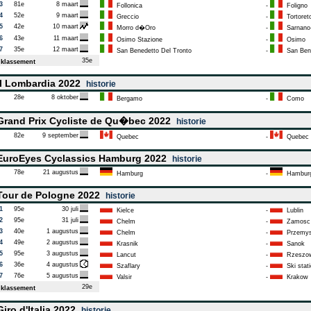
3
81e
8 maart
Follonica
-
Foligno
4
52e
9 maart
Greccio
-
Tortoret
5
42e
10 maart
Morro d�Oro
-
Sarnano-
6
43e
11 maart
Osimo Stazione
-
Osimo
7
35e
12 maart
San Benedetto Del Tronto
-
San Bene
35e
klassement
l Lombardia 2022
historie
28e
8 oktober
Bergamo
-
Como
rand Prix Cycliste de Qu�bec 2022
historie
82e
9 september
Quebec
-
Quebec
uroEyes Cyclassics Hamburg 2022
historie
78e
21 augustus
Hamburg
-
Hambur
our de Pologne 2022
historie
1
95e
30 juli
Kielce
-
Lublin
2
95e
31 juli
Chelm
-
Zamosc
3
40e
1 augustus
Chelm
-
Przemys
4
49e
2 augustus
Krasnik
-
Sanok
5
95e
3 augustus
Lancut
-
Rzeszo
6
36e
4 augustus
Szaflary
-
Ski stati
7
76e
5 augustus
Valsir
-
Krakow
29e
klassement
iro d'Italia 2022
historie