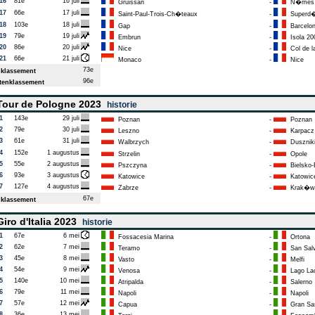
16
81e
16 juli
Gruissan
-
N�mes
17
66e
17 juli
Saint-Paul-Trois-Ch�teaux
-
Superd�
18
103e
18 juli
Gap
-
Barcelon
19
79e
19 juli
Embrun
-
Isola 20
20
86e
20 juli
Nice
-
Col de la
21
66e
21 juli
Monaco
-
Nice
73e
klassement
96e
enklassement
our de Pologne 2023
historie
1
143e
29 juli
Poznan
-
Poznan
2
79e
30 juli
Leszno
-
Karpacz
3
61e
31 juli
Walbrzych
-
Duszniki
4
152e
1 augustus
Strzelin
-
Opole
5
55e
2 augustus
Pszczyna
-
Bielsko-B
6
93e
3 augustus
Katowice
-
Katowic
7
127e
4 augustus
Zabrze
-
Krak�w
67e
klassement
iro d'Italia 2023
historie
1
67e
6 mei
Fossacesia Marina
-
Ortona
2
62e
7 mei
Teramo
-
San Sal
3
45e
8 mei
Vasto
-
Melfi
4
54e
9 mei
Venosa
-
Lago La
5
140e
10 mei
Atripalda
-
Salerno
6
79e
11 mei
Napoli
-
Napoli
7
57e
12 mei
Capua
-
Gran Sas
8
36e
13 mei