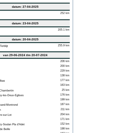
datum: 27-04-2025
252 km
datum: 23-04-2025
205.1 km
datum: 20-04-2025
255.9 km
erblijt
van 29-06-2024 t/m 20-07-2024
206 km
200 km
229 km
138 km
177 km
lbas
163 km
25 km
hambertin
176 km
-les-Deux-Eglises
199 km
187 km
and-Montrond
211 km
n
204 km
e-sur-Lot
171 km
152 km
y-Soulan Pla d'Adet
198 km
e Beille