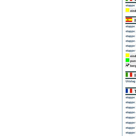
etappe 
eind
I
etappe 
etappe 
etappe 
etappe 
etappe 
etappe 
eind
punt
berg
I
Uitslag
T
etappe 
etappe 
etappe 
etappe 
etappe 
etappe 
etappe 
etappe 