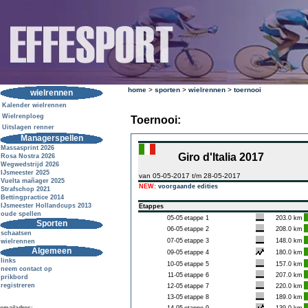
home
>
sporten
>
wielrennen
>
toernooi
wielrennen
Kalender wielrennen
Wielrenploeg
Toernooi:
Uitslagen renner
Managerspellen
Massasprint 2026
Giro d'Italia 2017
Rosa Nostra 2026
Wegwedstrijd 2026
IJsmeester 2025
van 05-05-2017 t/m 28-05-2017
Vuelta mañager 2025
NEW:
voorgaande edities
Strafschop 2021
Bettingpractice 2014
IJsmeester Hollandcups 2013
Etappes
oude spellen
05-05
etappe 1
203.0 km
Sporten
06-05
etappe 2
208.0 km
schaatsen
07-05
etappe 3
148.0 km
wielrennen
Algemeen
09-05
etappe 4
180.0 km
links
10-05
etappe 5
157.0 km
neem contact op
11-05
etappe 6
207.0 km
prikbord
registreren
12-05
etappe 7
220.0 km
13-05
etappe 8
189.0 km