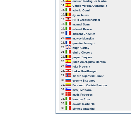
13.
cristian Rodriguez Martin
14.
Carlos Verona Quintanilla
15.
valerio Conti
16.
dylan Teuns
17.
Felix Grossschartner
18.
manuel Senni
19.
edward Ravasi
20.
clement Chevrier
21.
matvey Mamykin
22.
quentin Jauregui
23.
hugh Carthy
24.
giulio Ciccone
25.
jasper Stuyven
26.
julen Amezqueta Moreno
27.
luka Pibernik
28.
Lukas Postlberger
29.
sindre Skjoestad Lunke
30.
evgeny Shalunov
31.
Fernando Gaviria Rendon
32.
matej Mohoric
33.
mads Pedersen
34.
lorenzo Rota
35.
davide Martinelli
36.
simone Antonini