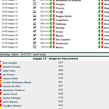
14-05
etappe 9
139.0 km
Montenero di Bisaccia
-
Bloc
16-05
etappe 10
39.2 km
Foligno
-
Mont
17-05
etappe 11
161.0 km
Firenze
-
Bagn
18-05
etappe 12
237.0 km
Forl�
-
Regg
19-05
etappe 13
162.0 km
Reggio Emilia
-
Tort
20-05
etappe 14
131.0 km
Castellania
-
Oro
21-05
etappe 15
199.0 km
Valdengo
-
Ber
23-05
etappe 16
227.0 km
Rovetta
-
Bor
24-05
etappe 17
219.0 km
Tirano
-
Cana
25-05
etappe 18
137.0 km
Moena
-
Orti
26-05
etappe 19
191.0 km
San Candido
-
Pian
27-05
etappe 20
190.0 km
Pordenone
-
Asi
28-05
etappe 21
28.0 km
Monza
-
Mila
jduitslag
datum
: 18-05-2017
soort: jong
etappe 12 - jongeren klassement
QST
Bob Jungels
CDT
davide Formolo
ORS
adam Yates
UAD
jan Polanc
UAD
simone Petilli
WIL
cristian Rodriguez Martin
QST
laurens De Plus
GAZ
alexander Foliforov
UAD
valerio Conti
CCC
michal Schlegel
ALM
julien Berard
ALM
fran�ois Bidard