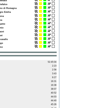
khaus
efalco
o di Romagna
io Emilia
ona
pa
gamo
mio
zei
sei
cavallo
ago
no
52:45:04
2:23
2:56
3:43
9:27
16:31
16:38
38:07
40:52
44:03
44:40
45:26