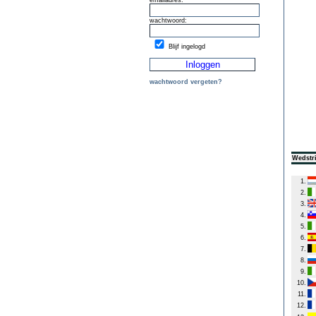
emailadres:
wachtwoord:
Blijf ingelogd
wachtwoord vergeten?
Wedstri
1.
2.
3.
4.
5.
6.
7.
8.
9.
10.
11.
12.