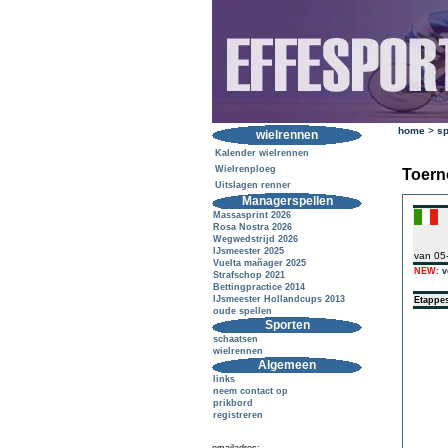
home
>
sp
wielrennen
Kalender wielrennen
Wielrenploeg
Toern
Uitslagen renner
Managerspellen
Massasprint 2026
Rosa Nostra 2026
Wegwedstrijd 2026
IJsmeester 2025
van 05
Vuelta mañager 2025
NEW:
v
Strafschop 2021
Bettingpractice 2014
IJsmeester Hollandcups 2013
Etappe
oude spellen
Sporten
schaatsen
wielrennen
Algemeen
links
neem contact op
prikbord
registreren