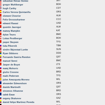
SKY
sebastian Henao Gomez
BOH
gregor Muhlberger
CDT
hugh Carthy
ORS
Carlos Verona Quintanilla
ALM
clement Chevrier
CCC
Felix Grossschartner
UAD
edward Ravasi
ALM
quentin Jauregui
KAT
matvey Mamykin
BMC
dylan Teuns
BOH
Lukas Postlberger
TFS
jasper Stuyven
TBM
luka Pibernik
SUN
sindre Skjoestad Lunke
DDD
Ryan Gibbons
QST
Fernando Gaviria Rendon
BMC
manuel Senni
LTS
Jasper de Buyst
UAD
matej Mohoric
BRD
giulio Ciccone
TFS
mads Pedersen
WIL
julen Amezqueta Moreno
ORS
alexander Edmondson
QST
davide Martinelli
BRD
vincenzo Albanese
ORS
caleb Ewan
GAZ
evgeny Shalunov
WIL
daniel felipe Martinez Poveda