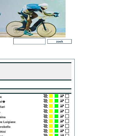
a
ol�
iari
a
ina
e Luigiane
robello
hici