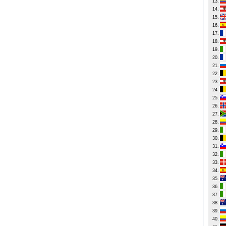
13.
14.
15.
16.
17.
18.
19.
20.
21.
22.
23.
24.
25.
26.
27.
28.
29.
30.
31.
32.
33.
34.
35.
36.
37.
38.
39.
40.