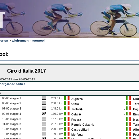
orten
>
wielrennen
>
toernooi
ooi:
Giro d'Italia 2017
-05-2017 t/m 28-05-2017
oorgaande edities
s
05-05
etappe 1
203.0 km
Alghero
-
Olbi
06-05
etappe 2
208.0 km
Olbia
-
Tort
07-05
etappe 3
148.0 km
Tortol�
-
Cagl
09-05
etappe 4
180.0 km
Cefal�
-
Etn
10-05
etappe 5
157.0 km
Pedara
-
Mess
11-05
etappe 6
207.0 km
Reggio Calabria
-
Term
12-05
etappe 7
220.0 km
Castrovillari
-
Albe
13-05
etappe 8
189.0 km
Molfetta
-
Pesc