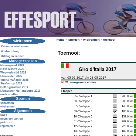
home
>
sporten
>
wielrennen
>
toernooi
wielrennen
Kalender wielrennen
Wielrenploeg
Toernooi:
Uitslagen renner
Managerspellen
Massasprint 2026
Giro d'Italia 2017
Rosa Nostra 2026
Wegwedstrijd 2026
IJsmeester 2025
van 05-05-2017 t/m 28-05-2017
Vuelta mañager 2025
NEW:
voorgaande edities
Strafschop 2021
Bettingpractice 2014
IJsmeester Hollandcups 2013
Etappes
oude spellen
05-05
etappe 1
203.0 km
Sporten
06-05
etappe 2
208.0 km
schaatsen
07-05
etappe 3
148.0 km
wielrennen
Algemeen
09-05
etappe 4
180.0 km
links
10-05
etappe 5
157.0 km
neem contact op
11-05
etappe 6
207.0 km
prikbord
registreren
12-05
etappe 7
220.0 km
13-05
etappe 8
189.0 km