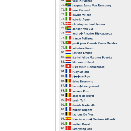
69.
vasil Kiryienka
70.
jacques Janse Van Rensburg
71.
eros Capecchi
72.
davide Villella
73.
valerio Agnoli
74.
christopher Juul Jensen
75.
Johann van Zyl
76.
andre� Amador Bipkazacova
77.
franco Pellizotti
78.
jos� joao Pimenta Costa Mendes
79.
salvatore Puccio
80.
jos van Emden
81.
daniel felipe Martinez Poveda
82.
Moreno Hofland
83.
S�bastien Reichenbach
84.
rudy Molard
85.
j�r�my Roy
86.
dries Devenyns
87.
beno�t Vaugrenard
88.
simone Ponzi
89.
Jasper de Buyst
90.
svein Tuft
91.
davide Martinelli
92.
hubert Dupont
93.
laurens De Plus
94.
francisco jos� Ventoso Alberdi
95.
matteo Busato
96.
lars ytting Bak