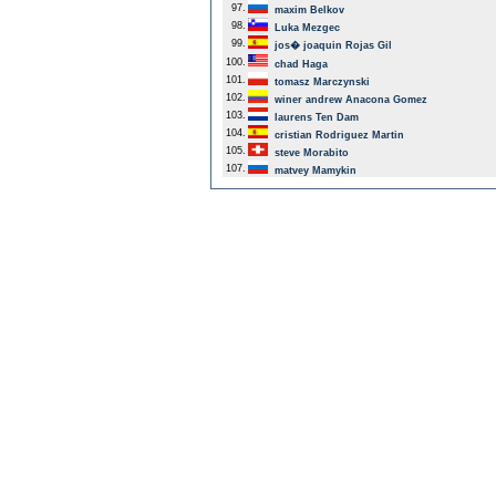
97.
maxim Belkov
98.
Luka Mezgec
99.
jos� joaquin Rojas Gil
100.
chad Haga
101.
tomasz Marczynski
102.
winer andrew Anacona Gomez
103.
laurens Ten Dam
104.
cristian Rodriguez Martin
105.
steve Morabito
107.
matvey Mamykin