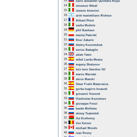
13.
nairo alexander Quintana Rojas
14.
vincenzo Nibali
15.
simone Antonini
16.
ariel maximiliano Richeze
17.
thibaut Pinot
18.
sacha Modolo
19.
phil Bauhaus
20.
maciej Paterski
21.
Ilnur Zakarin
22.
dmitry Kozontchuk
23.
enrico Battaglin
24.
adam Yates
25.
mikel Landa Meana
26.
evgeny Shalunov
27.
luis leon Sanchez Gil
28.
marco Marcato
29.
mirco Maestri
30.
Omar Fraile Matarranza
31.
gorka Izagirre Insausti
32.
giovanni Visconti
33.
Viacheslav Kuznetsov
34.
giuseppe Fonzi
35.
bauke Mollema
36.
alexey Tsatevitch
37.
ilia Koshevoy
38.
ilzo Keisse
39.
michael Woods
40.
ivan Rovny