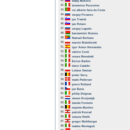
41.
matej Mohoric
42.
domenico Pozzovivo
43.
rui alberto faria da Costa
44.
sergey Firsanov
45.
jan Tratnik
46.
jan Polanc
47.
sergey Lagutin
48.
kanstantsin Siutsou
49.
Natnael Berhane
50.
marcin Bialoblocki
51.
igor Anton Hernandez
52.
valerio Conti
53.
cesare Benedetti
54.
Enrico Barbin
55.
dario Cataldo
56.
Lukasz Owsian
57.
pieter Serry
58.
mads Pedersen
59.
pierre Rolland
60.
jan Barta
61.
philip Deignan
62.
steven Kruijswijk
63.
davide Formolo
64.
maxime Monfort
65.
patrick Konrad
66.
simone Petilli
67.
gregor Muhlberger
68.
matteo Montaguti