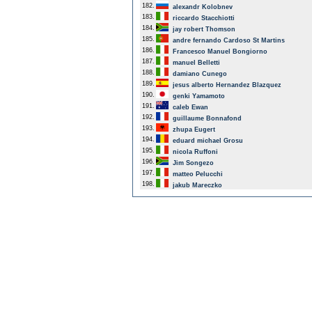
182.
alexandr Kolobnev
183.
riccardo Stacchiotti
184.
jay robert Thomson
185.
andre fernando Cardoso St Martins
186.
Francesco Manuel Bongiorno
187.
manuel Belletti
188.
damiano Cunego
189.
jesus alberto Hernandez Blazquez
190.
genki Yamamoto
191.
caleb Ewan
192.
guillaume Bonnafond
193.
zhupa Eugert
194.
eduard michael Grosu
195.
nicola Ruffoni
196.
Jim Songezo
197.
matteo Pelucchi
198.
jakub Mareczko