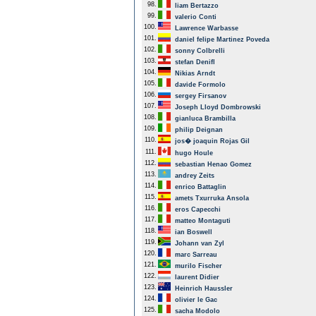
98.
liam Bertazzo
99.
valerio Conti
100.
Lawrence Warbasse
101.
daniel felipe Martinez Poveda
102.
sonny Colbrelli
103.
stefan Denifl
104.
Nikias Arndt
105.
davide Formolo
106.
sergey Firsanov
107.
Joseph Lloyd Dombrowski
108.
gianluca Brambilla
109.
philip Deignan
110.
jos� joaquin Rojas Gil
111.
hugo Houle
112.
sebastian Henao Gomez
113.
andrey Zeits
114.
enrico Battaglin
115.
amets Txurruka Ansola
116.
eros Capecchi
117.
matteo Montaguti
118.
ian Boswell
119.
Johann van Zyl
120.
marc Sarreau
121.
murilo Fischer
122.
laurent Didier
123.
Heinrich Haussler
124.
olivier le Gac
125.
sacha Modolo