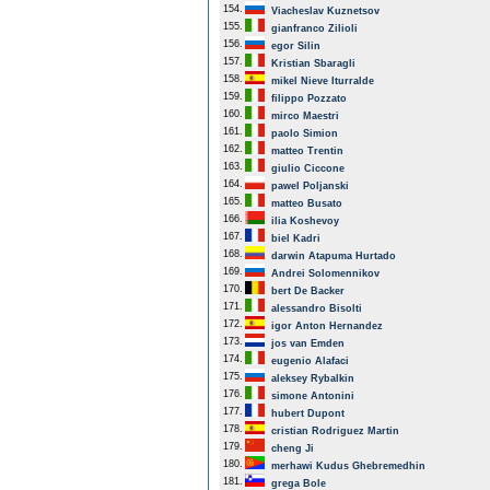
154.
Viacheslav Kuznetsov
155.
gianfranco Zilioli
156.
egor Silin
157.
Kristian Sbaragli
158.
mikel Nieve Iturralde
159.
filippo Pozzato
160.
mirco Maestri
161.
paolo Simion
162.
matteo Trentin
163.
giulio Ciccone
164.
pawel Poljanski
165.
matteo Busato
166.
ilia Koshevoy
167.
biel Kadri
168.
darwin Atapuma Hurtado
169.
Andrei Solomennikov
170.
bert De Backer
171.
alessandro Bisolti
172.
igor Anton Hernandez
173.
jos van Emden
174.
eugenio Alafaci
175.
aleksey Rybalkin
176.
simone Antonini
177.
hubert Dupont
178.
cristian Rodriguez Martin
179.
cheng Ji
180.
merhawi Kudus Ghebremedhin
181.
grega Bole