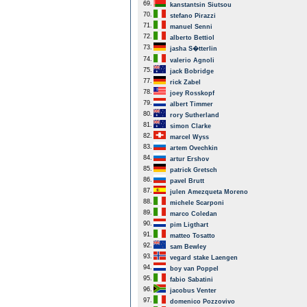
69.
kanstantsin Siutsou
70.
stefano Pirazzi
71.
manuel Senni
72.
alberto Bettiol
73.
jasha S�tterlin
74.
valerio Agnoli
75.
jack Bobridge
77.
rick Zabel
78.
joey Rosskopf
79.
albert Timmer
80.
rory Sutherland
81.
simon Clarke
82.
marcel Wyss
83.
artem Ovechkin
84.
artur Ershov
85.
patrick Gretsch
86.
pavel Brutt
87.
julen Amezqueta Moreno
88.
michele Scarponi
89.
marco Coledan
90.
pim Ligthart
91.
matteo Tosatto
92.
sam Bewley
93.
vegard stake Laengen
94.
boy van Poppel
95.
fabio Sabatini
96.
jacobus Venter
97.
domenico Pozzovivo