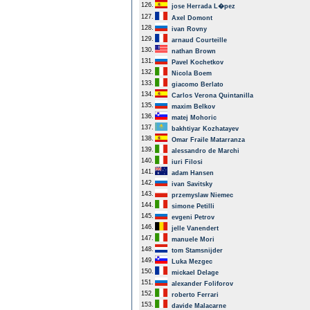
126.
jose Herrada L�pez
127.
Axel Domont
128.
ivan Rovny
129.
arnaud Courteille
130.
nathan Brown
131.
Pavel Kochetkov
132.
Nicola Boem
133.
giacomo Berlato
134.
Carlos Verona Quintanilla
135.
maxim Belkov
136.
matej Mohoric
137.
bakhtiyar Kozhatayev
138.
Omar Fraile Matarranza
139.
alessandro de Marchi
140.
iuri Filosi
141.
adam Hansen
142.
ivan Savitsky
143.
przemyslaw Niemec
144.
simone Petilli
145.
evgeni Petrov
146.
jelle Vanendert
147.
manuele Mori
148.
tom Stamsnijder
149.
Luka Mezgec
150.
mickael Delage
151.
alexander Foliforov
152.
roberto Ferrari
153.
davide Malacarne