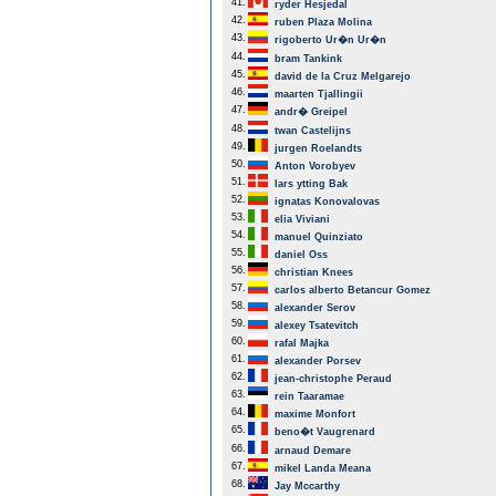
41.
ryder Hesjedal
42.
ruben Plaza Molina
43.
rigoberto Ur�n Ur�n
44.
bram Tankink
45.
david de la Cruz Melgarejo
46.
maarten Tjallingii
47.
andr� Greipel
48.
twan Castelijns
49.
jurgen Roelandts
50.
Anton Vorobyev
51.
lars ytting Bak
52.
ignatas Konovalovas
53.
elia Viviani
54.
manuel Quinziato
55.
daniel Oss
56.
christian Knees
57.
carlos alberto Betancur Gomez
58.
alexander Serov
59.
alexey Tsatevitch
60.
rafal Majka
61.
alexander Porsev
62.
jean-christophe Peraud
63.
rein Taaramae
64.
maxime Monfort
65.
beno�t Vaugrenard
66.
arnaud Demare
67.
mikel Landa Meana
68.
Jay Mccarthy