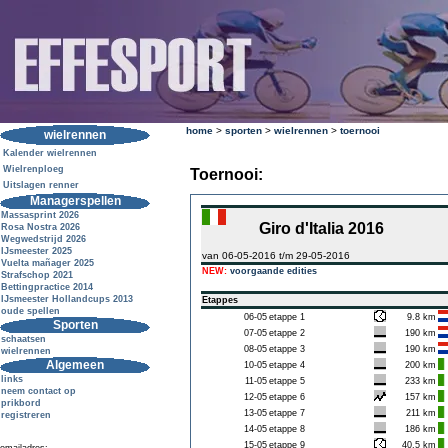
home
>
sporten
>
wielrennen
>
toernooi
wielrennen
Kalender wielrennen
Wielrenploeg
Toernooi:
Uitslagen renner
Managerspellen
Massasprint 2026
Giro d'Italia 2016
Rosa Nostra 2026
Wegwedstrijd 2026
IJsmeester 2025
van 06-05-2016 t/m 29-05-2016
Vuelta mañager 2025
NEW:
voorgaande edities
Strafschop 2021
Bettingpractice 2014
IJsmeester Hollandcups 2013
Etappes
oude spellen
06-05
etappe 1
9.8 km
Sporten
07-05
etappe 2
190 km
schaatsen
08-05
etappe 3
190 km
wielrennen
Algemeen
10-05
etappe 4
200 km
links
11-05
etappe 5
233 km
neem contact op
12-05
etappe 6
157 km
prikbord
13-05
etappe 7
211 km
registreren
14-05
etappe 8
186 km
15-05
etappe 9
40.5 km