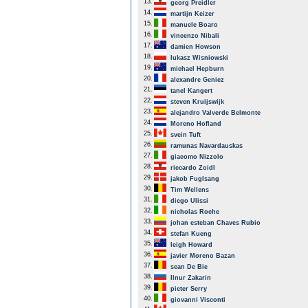
13.
georg Preidler
14.
martijn Keizer
15.
manuele Boaro
16.
vincenzo Nibali
17.
damien Howson
18.
lukasz Wisniowski
19.
michael Hepburn
20.
alexandre Geniez
21.
tanel Kangert
22.
steven Kruijswijk
23.
alejandro Valverde Belmonte
24.
Moreno Hofland
25.
svein Tuft
26.
ramunas Navardauskas
27.
giacomo Nizzolo
28.
riccardo Zoidl
29.
jakob Fuglsang
30.
Tim Wellens
31.
diego Ulissi
32.
nicholas Roche
33.
johan esteban Chaves Rubio
34.
stefan Kueng
35.
leigh Howard
36.
javier Moreno Bazan
37.
sean De Bie
38.
Ilnur Zakarin
39.
pieter Serry
40.
giovanni Visconti