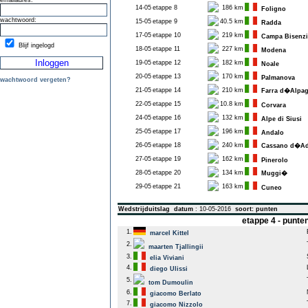
emailadres:
14-05
etappe 8
186 km
Foligno
wachtwoord:
15-05
etappe 9
40.5 km
Radda
17-05
etappe 10
219 km
Campa Bisenzi
Blijf ingelogd
18-05
etappe 11
227 km
Modena
19-05
etappe 12
182 km
Noale
20-05
etappe 13
170 km
Palmanova
wachtwoord vergeten?
21-05
etappe 14
210 km
Farra d�Alpa
22-05
etappe 15
10.8 km
Corvara
24-05
etappe 16
132 km
Alpe di Siusi
25-05
etappe 17
196 km
Andalo
26-05
etappe 18
240 km
Cassano d�A
27-05
etappe 19
162 km
Pinerolo
28-05
etappe 20
134 km
Muggi�
29-05
etappe 21
163 km
Cuneo
Wedstrijduitslag
datum
: 10-05-2016
soort: punten
etappe 4 - punt
1.
marcel Kittel
2.
maarten Tjallingii
3.
elia Viviani
4.
diego Ulissi
5.
tom Dumoulin
6.
giacomo Berlato
7.
giacomo Nizzolo