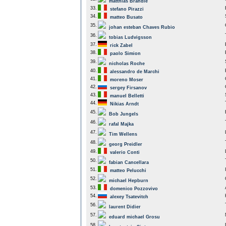
matthias Brandle
33.
stefano Pirazzi
34.
matteo Busato
35.
johan esteban Chaves Rubio
36.
tobias Ludvigsson
37.
rick Zabel
38.
paolo Simion
39.
nicholas Roche
40.
alessandro de Marchi
41.
moreno Moser
42.
sergey Firsanov
43.
manuel Belletti
44.
Nikias Arndt
45.
Bob Jungels
46.
rafal Majka
47.
Tim Wellens
48.
georg Preidler
49.
valerio Conti
50.
fabian Cancellara
51.
matteo Pelucchi
52.
michael Hepburn
53.
domenico Pozzovivo
54.
alexey Tsatevitch
56.
laurent Didier
57.
eduard michael Grosu
58.