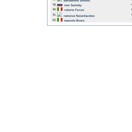
kanstantsin Siutsou
59.
ivan Savitsky
60.
roberto Ferrari
61.
ramunas Navardauskas
62.
manuele Boaro