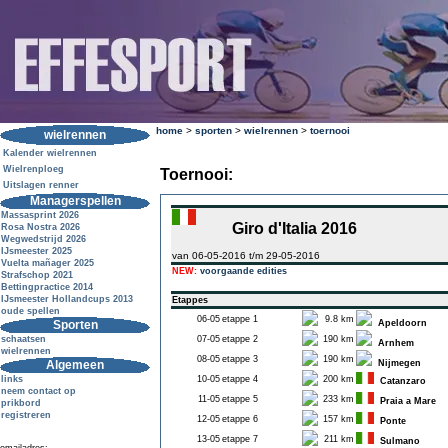
home
>
sporten
>
wielrennen
>
toernooi
wielrennen
Kalender wielrennen
Wielrenploeg
Toernooi:
Uitslagen renner
Managerspellen
Massasprint 2026
Giro d'Italia 2016
Rosa Nostra 2026
Wegwedstrijd 2026
IJsmeester 2025
van 06-05-2016 t/m 29-05-2016
Vuelta mañager 2025
NEW:
voorgaande edities
Strafschop 2021
Bettingpractice 2014
IJsmeester Hollandcups 2013
Etappes
oude spellen
06-05
etappe 1
9.8 km
Sporten
Apeldoorn
schaatsen
07-05
etappe 2
190 km
Arnhem
wielrennen
08-05
etappe 3
190 km
Algemeen
Nijmegen
links
10-05
etappe 4
200 km
Catanzaro
neem contact op
11-05
etappe 5
233 km
Praia a Mare
prikbord
registreren
12-05
etappe 6
157 km
Ponte
13-05
etappe 7
211 km
Sulmano