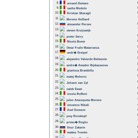
8.
arnaud Demare
9.
sacha Modolo
10.
Kristian Sbaragli
11.
Moreno Hofland
12.
alexander Porsev
13.
steven Kruijswijk
14.
pieter Serry
15.
Nicola Boem
16.
Omar Fraile Matarranza
17.
andr� Greipel
18.
alejandro Valverde Belmonte
19.
andre� Amador Bipkazacova
20.
gianluca Brambilla
21.
matej Mohoric
22.
Johann van Zyl
23.
caleb Ewan
24.
nicola Ruffoni
25.
julen Amezqueta Moreno
26.
vincenzo Nibali
27.
Axel Domont
28.
joey Rosskopf
29.
primo� Roglic
30.
Ilnur Zakarin
31.
matteo Trentin
32.