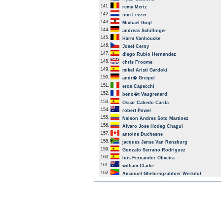
141.
remy Mertz
142.
tom Leezer
143.
Michael Gogl
144.
andreas Schillinger
145.
Harm Vanhoucke
146.
Josef Cerny
147.
diego Rubio Hernandez
148.
chris Froome
149.
mikel Aristi Gardoki
150.
andr� Greipel
151.
eros Capecchi
152.
beno�t Vaugrenard
153.
Oscar Cabedo Carda
154.
robert Power
155.
Nelson Andres Soto Martinez
156.
Alvaro Jose Hodeg Chagui
157.
antoine Duchesne
158.
jacques Janse Van Rensburg
159.
Gonzalo Serrano Rodriguez
160.
luis Fernandez Oliveira
161.
william Clarke
162.
Amanuel Ghebreigzabhier Werkilul