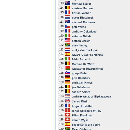
113.
Michael Storer
114.
maxime Monfort
115.
florian Vachon
116.
oscar Riesebeek
117.
michael Matthews
118.
petr Vakoc
119.
anthony Delaplace
120.
antonio Nibali
121.
nathan Brown
122.
daryl Impey
123.
nicky Van Der Lijke
124.
Alvaro Cuadros Morata
125.
fabio Sabatini
126.
Mathias De Witte
127.
Aleksandr Riabushenko
128.
grega Bole
129.
phil Bauhaus
130.
christian Knees
131.
jan Bakelants
132.
sander Armee
133.
andre� Amador Bipkazacova
134.
James Mitri
135.
hugo Hofstetter
136.
jonas Gregaard Wilsly
137.
kilian Frankiny
138.
danilo Wyss
139.
sebastian Mora Vedri
140.
Ryan Gibbons