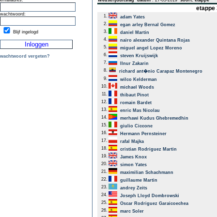
emailadres:
Wedstrijduitslag
datum
: 27-03-2019
soort: etappe
etappe 
wachtwoord:
1.
adam Yates
2.
egan arley Bernal Gomez
3.
Blijf ingelogd
daniel Martin
4.
nairo alexander Quintana Rojas
5.
miguel angel Lopez Moreno
6.
steven Kruijswijk
wachtwoord vergeten?
7.
Ilnur Zakarin
8.
richard ant�nio Carapaz Montenegro
9.
wilco Kelderman
10.
michael Woods
11.
thibaut Pinot
12.
romain Bardet
13.
enric Mas Nicolau
14.
merhawi Kudus Ghebremedhin
15.
giulio Ciccone
16.
Hermann Pernsteiner
17.
rafal Majka
18.
cristian Rodriguez Martin
19.
James Knox
20.
simon Yates
21.
maximilian Schachmann
22.
guillaume Martin
23.
andrey Zeits
24.
Joseph Lloyd Dombrowski
25.
Oscar Rodriguez Garaicoechea
26.
marc Soler