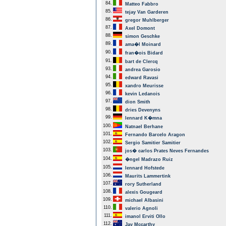
84.
Matteo Fabbro
85.
tejay Van Garderen
86.
gregor Muhlberger
87.
Axel Domont
88.
simon Geschke
89.
ama�l Moinard
90.
fran�ois Bidard
91.
bart de Clercq
93.
andrea Garosio
94.
edward Ravasi
95.
xandro Meurisse
96.
kevin Ledanois
97.
dion Smith
98.
dries Devenyns
99.
lennard K�mna
100.
Natnael Berhane
101.
Fernando Barcelo Aragon
102.
Sergio Samitier Samitier
103.
jos� carlos Prates Neves Fernandes
104.
�ngel Madrazo Ruiz
105.
lennard Hofstede
106.
Maurits Lammertink
107.
rory Sutherland
108.
alexis Gougeard
109.
michael Albasini
110.
valerio Agnoli
111.
imanol Erviti Ollo
112.
Jay Mccarthy