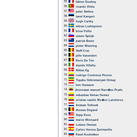
55.
fabien Doubey
56.
ricardo Vilela
57.
peter Stetina
58.
tanel Kangert
59.
hugh Carthy
60.
tobias Ludvigsson
61.
brice Feillu
62.
simon Spilak
63.
patrick Bevin
64.
pieter Weening
65.
Steff Cras
66.
jelle Vanendert
67.
floris De Tier
68.
davide Villella
69.
Niklas Eg
70.
rodrigo Contreras Pinzon
71.
Tsgabu Gebremaryam Grmay
72.
ben Gastauer
74.
jhonnatan manuel Narv�ez Prado
75.
sebastian Henao Gomez
76.
cristian camilo Mu�oz Lancheros
77.
Antwan Tolhoek
78.
thomas Degand
79.
Sepp Kuss
80.
marco Minnaard
81.
Lukasz Owsian
82.
Carlos Verona Quintanilla
83.
Pavel Kochetkov