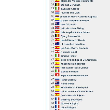
27.
alejandro Valverde Belmonte
28.
thomas De Gendt
29.
damiano Caruso
30.
laurens Ten Dam
31.
jonathan klever Caicedo Cepeda
32.
darwin Atapuma Hurtado
33.
ben O'Connor
34.
odd christian Eiking
35.
luis angel Mate Mardones
36.
Bjorg Lambrecht
37.
daniel Navarro Garcia
38.
christopher Hamilton
39.
garikoitz Bravo Oiarbide
40.
riccardo Zoidl
41.
simone Petilli
42.
pello bilbao Lopez De Armentia
43.
Mikel Iturria Segurola
44.
ivan ramiro Sosa Cuervo
45.
davide Formolo
46.
S�bastien Reichenbach
47.
Pavel Sivakov
48.
richie Porte
49.
Mikel Bizkarra Etxegibel
50.
johan esteban Chaves Rubio
51.
jesus Herrada L�pez
52.
geoffrey Bouchard
53.
Warren Barguil
54.
tony Gallopin