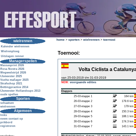
home
>
sporten
>
wielrennen
>
toernooi
wielrennen
Kalender wielrennen
Wielrenploeg
Toernooi:
Uitslagen renner
Managerspellen
Massasprint 2026
Volta Ciclista a Cataluny
Rosa Nostra 2026
Wegwedstrijd 2026
IJsmeester 2025
van 25-03-2019 t/m 31-03-2019
Vuelta mañager 2025
NEW:
voorgaande edities
Strafschop 2021
Bettingpractice 2014
IJsmeester Hollandcups 2013
Etappes
oude spellen
25-03
etappe 1
164 km
Sporten
26-03
etappe 2
179.6 km
schaatsen
27-03
etappe 3
179 km
wielrennen
Algemeen
28-03
etappe 4
150.3 km
links
29-03
etappe 5
188.1 km
neem contact op
30-03
etappe 6
174.3 km
prikbord
registreren
31-03
etappe 7
143.1 km