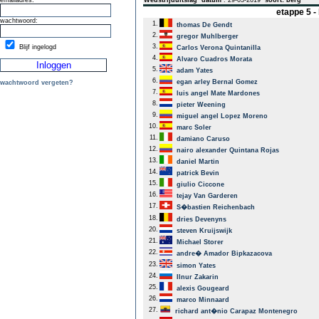
emailadres:
Wedstrijduitslag
datum
: 29-03-2019
soort: berg
etappe 5 
wachtwoord:
1.
thomas De Gendt
2.
gregor Muhlberger
3.
Blijf ingelogd
Carlos Verona Quintanilla
4.
Alvaro Cuadros Morata
5.
adam Yates
6.
egan arley Bernal Gomez
wachtwoord vergeten?
7.
luis angel Mate Mardones
8.
pieter Weening
9.
miguel angel Lopez Moreno
10.
marc Soler
11.
damiano Caruso
12.
nairo alexander Quintana Rojas
13.
daniel Martin
14.
patrick Bevin
15.
giulio Ciccone
16.
tejay Van Garderen
17.
S�bastien Reichenbach
18.
dries Devenyns
20.
steven Kruijswijk
21.
Michael Storer
22.
andre� Amador Bipkazacova
23.
simon Yates
24.
Ilnur Zakarin
25.
alexis Gougeard
26.
marco Minnaard
27.
richard ant�nio Carapaz Montenegro