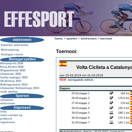
home
>
sporten
>
wielrennen
>
toernooi
wielrennen
Kalender wielrennen
Wielrenploeg
Toernooi:
Uitslagen renner
Managerspellen
Massasprint 2026
Volta Ciclista a Cataluny
Rosa Nostra 2026
Wegwedstrijd 2026
IJsmeester 2025
van 25-03-2019 t/m 31-03-2019
Vuelta mañager 2025
NEW:
voorgaande edities
Strafschop 2021
Bettingpractice 2014
IJsmeester Hollandcups 2013
Etappes
oude spellen
25-03
etappe 1
164 km
Sporten
26-03
etappe 2
179.6 km
schaatsen
27-03
etappe 3
179 km
wielrennen
Algemeen
28-03
etappe 4
150.3 km
links
29-03
etappe 5
188.1 km
neem contact op
30-03
etappe 6
174.3 km
prikbord
registreren
31-03
etappe 7
143.1 km