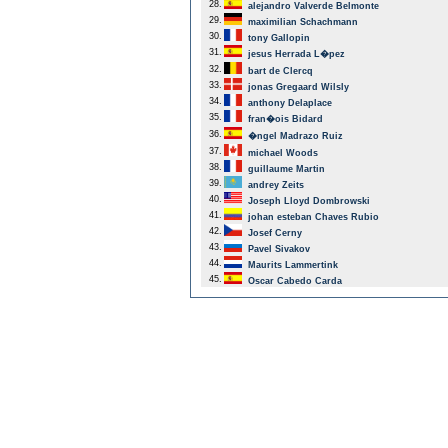
28.
alejandro Valverde Belmonte
29.
maximilian Schachmann
30.
tony Gallopin
31.
jesus Herrada L�pez
32.
bart de Clercq
33.
jonas Gregaard Wilsly
34.
anthony Delaplace
35.
fran�ois Bidard
36.
�ngel Madrazo Ruiz
37.
michael Woods
38.
guillaume Martin
39.
andrey Zeits
40.
Joseph Lloyd Dombrowski
41.
johan esteban Chaves Rubio
42.
Josef Cerny
43.
Pavel Sivakov
44.
Maurits Lammertink
45.
Oscar Cabedo Carda