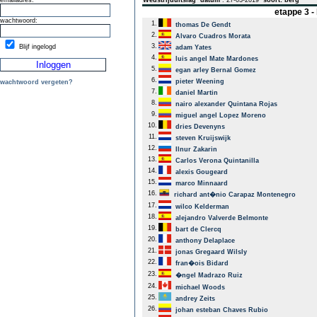
emailadres:
Wedstrijduitslag
datum
: 27-03-2019
soort: berg
etappe 3 
wachtwoord:
1.
thomas De Gendt
2.
Alvaro Cuadros Morata
3.
Blijf ingelogd
adam Yates
4.
luis angel Mate Mardones
5.
egan arley Bernal Gomez
6.
pieter Weening
wachtwoord vergeten?
7.
daniel Martin
8.
nairo alexander Quintana Rojas
9.
miguel angel Lopez Moreno
10.
dries Devenyns
11.
steven Kruijswijk
12.
Ilnur Zakarin
13.
Carlos Verona Quintanilla
14.
alexis Gougeard
15.
marco Minnaard
16.
richard ant�nio Carapaz Montenegro
17.
wilco Kelderman
18.
alejandro Valverde Belmonte
19.
bart de Clercq
20.
anthony Delaplace
21.
jonas Gregaard Wilsly
22.
fran�ois Bidard
23.
�ngel Madrazo Ruiz
24.
michael Woods
25.
andrey Zeits
26.
johan esteban Chaves Rubio