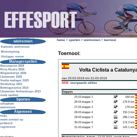
home
>
sporten
>
wielrennen
>
toernooi
wielrennen
Kalender wielrennen
Wielrenploeg
Toernooi:
Uitslagen renner
Managerspellen
Massasprint 2026
Volta Ciclista a Cataluny
Rosa Nostra 2026
Wegwedstrijd 2026
IJsmeester 2025
van 25-03-2019 t/m 31-03-2019
Vuelta mañager 2025
NEW:
voorgaande edities
Strafschop 2021
Bettingpractice 2014
IJsmeester Hollandcups 2013
Etappes
oude spellen
25-03
etappe 1
164 km
Sporten
26-03
etappe 2
179.6 km
schaatsen
27-03
etappe 3
179 km
wielrennen
Algemeen
28-03
etappe 4
150.3 km
links
29-03
etappe 5
188.1 km
neem contact op
30-03
etappe 6
174.3 km
prikbord
registreren
31-03
etappe 7
143.1 km