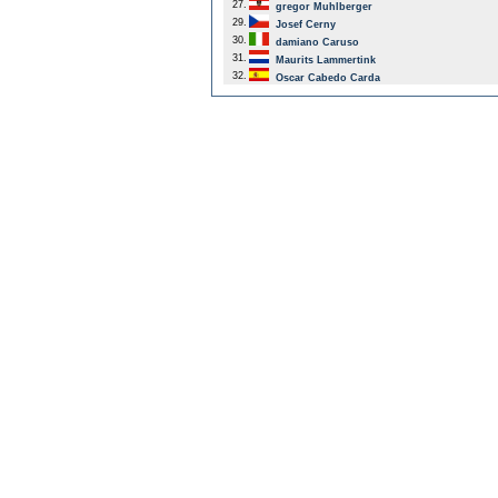
27.
gregor Muhlberger
29.
Josef Cerny
30.
damiano Caruso
31.
Maurits Lammertink
32.
Oscar Cabedo Carda