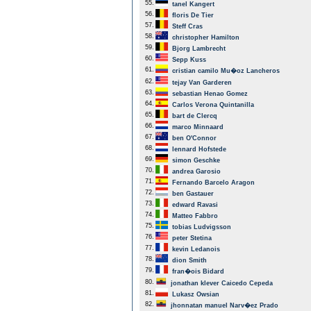
55.
tanel Kangert
56.
floris De Tier
57.
Steff Cras
58.
christopher Hamilton
59.
Bjorg Lambrecht
60.
Sepp Kuss
61.
cristian camilo Mu�oz Lancheros
62.
tejay Van Garderen
63.
sebastian Henao Gomez
64.
Carlos Verona Quintanilla
65.
bart de Clercq
66.
marco Minnaard
67.
ben O'Connor
68.
lennard Hofstede
69.
simon Geschke
70.
andrea Garosio
71.
Fernando Barcelo Aragon
72.
ben Gastauer
73.
edward Ravasi
74.
Matteo Fabbro
75.
tobias Ludvigsson
76.
peter Stetina
77.
kevin Ledanois
78.
dion Smith
79.
fran�ois Bidard
80.
jonathan klever Caicedo Cepeda
81.
Lukasz Owsian
82.
jhonnatan manuel Narv�ez Prado