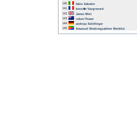
140.
fabio Sabatini
141.
beno�t Vaugrenard
142.
James Mitri
143.
robert Power
144.
andreas Schillinger
145.
Amanuel Ghebreigzabhier Werkilul