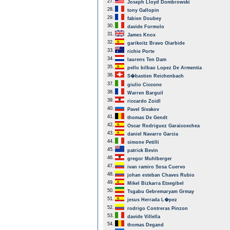
27.
Joseph Lloyd Dombrowski
28.
tony Gallopin
29.
fabien Doubey
30.
davide Formolo
31.
James Knox
32.
garikoitz Bravo Oiarbide
33.
richie Porte
34.
laurens Ten Dam
35.
pello bilbao Lopez De Armentia
36.
S�bastien Reichenbach
37.
giulio Ciccone
38.
Warren Barguil
39.
riccardo Zoidl
40.
Pavel Sivakov
41.
thomas De Gendt
42.
Oscar Rodriguez Garaicoechea
43.
daniel Navarro Garcia
44.
simone Petilli
45.
patrick Bevin
46.
gregor Muhlberger
47.
ivan ramiro Sosa Cuervo
48.
johan esteban Chaves Rubio
49.
Mikel Bizkarra Etxegibel
50.
Tsgabu Gebremaryam Grmay
51.
jesus Herrada L�pez
52.
rodrigo Contreras Pinzon
53.
davide Villella
54.
thomas Degand