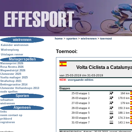
home
>
sporten
>
wielrennen
>
toernooi
wielrennen
Kalender wielrennen
Wielrenploeg
Toernooi:
Uitslagen renner
Managerspellen
Massasprint 2026
Volta Ciclista a Cataluny
Rosa Nostra 2026
Wegwedstrijd 2026
IJsmeester 2025
van 25-03-2019 t/m 31-03-2019
Vuelta mañager 2025
NEW:
voorgaande edities
Strafschop 2021
Bettingpractice 2014
IJsmeester Hollandcups 2013
Etappes
oude spellen
25-03
etappe 1
164 km
Sporten
26-03
etappe 2
179.6 km
schaatsen
27-03
etappe 3
179 km
wielrennen
Algemeen
28-03
etappe 4
150.3 km
links
29-03
etappe 5
188.1 km
neem contact op
30-03
etappe 6
174.3 km
prikbord
registreren
31-03
etappe 7
143.1 km