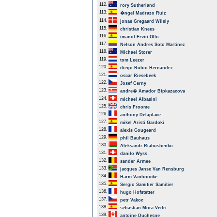
112.
rory Sutherland
113.
�ngel Madrazo Ruiz
114.
jonas Gregaard Wilsly
115.
christian Knees
116.
imanol Erviti Ollo
117.
Nelson Andres Soto Martinez
118.
Michael Storer
119.
tom Leezer
120.
diego Rubio Hernandez
121.
oscar Riesebeek
122.
Josef Cerny
123.
andre� Amador Bipkazacova
124.
michael Albasini
125.
chris Froome
126.
anthony Delaplace
127.
mikel Aristi Gardoki
128.
alexis Gougeard
129.
phil Bauhaus
130.
Aleksandr Riabushenko
131.
danilo Wyss
132.
sander Armee
133.
jacques Janse Van Rensburg
134.
Harm Vanhoucke
135.
Sergio Samitier Samitier
136.
hugo Hofstetter
137.
petr Vakoc
138.
sebastian Mora Vedri
139.
antoine Duchesne