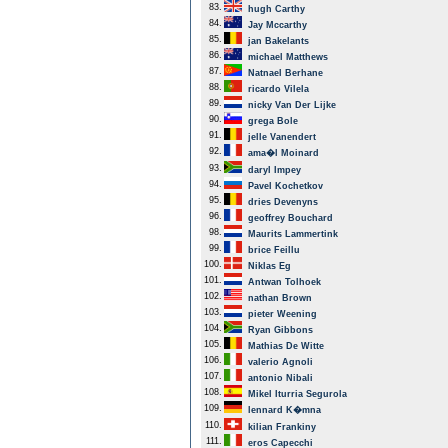
83.
hugh Carthy
84.
Jay Mccarthy
85.
jan Bakelants
86.
michael Matthews
87.
Natnael Berhane
88.
ricardo Vilela
89.
nicky Van Der Lijke
90.
grega Bole
91.
jelle Vanendert
92.
ama�l Moinard
93.
daryl Impey
94.
Pavel Kochetkov
95.
dries Devenyns
96.
geoffrey Bouchard
98.
Maurits Lammertink
99.
brice Feillu
100.
Niklas Eg
101.
Antwan Tolhoek
102.
nathan Brown
103.
pieter Weening
104.
Ryan Gibbons
105.
Mathias De Witte
106.
valerio Agnoli
107.
antonio Nibali
108.
Mikel Iturria Segurola
109.
lennard K�mna
110.
kilian Frankiny
111.
eros Capecchi