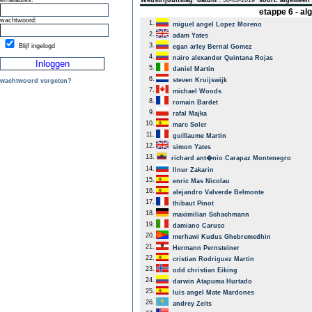
emailadres:
Wedstrijduitslag
datum
: 30-03-2019
soort: algemeen
etappe 6 - a
wachtwoord:
1.
miguel angel Lopez Moreno
2.
adam Yates
3.
Blijf ingelogd
egan arley Bernal Gomez
4.
nairo alexander Quintana Rojas
5.
daniel Martin
6.
steven Kruijswijk
wachtwoord vergeten?
7.
michael Woods
8.
romain Bardet
9.
rafal Majka
10.
marc Soler
11.
guillaume Martin
12.
simon Yates
13.
richard ant�nio Carapaz Montenegro
14.
Ilnur Zakarin
15.
enric Mas Nicolau
16.
alejandro Valverde Belmonte
17.
thibaut Pinot
18.
maximilian Schachmann
19.
damiano Caruso
20.
merhawi Kudus Ghebremedhin
21.
Hermann Pernsteiner
22.
cristian Rodriguez Martin
23.
odd christian Eiking
24.
darwin Atapuma Hurtado
25.
luis angel Mate Mardones
26.
andrey Zeits