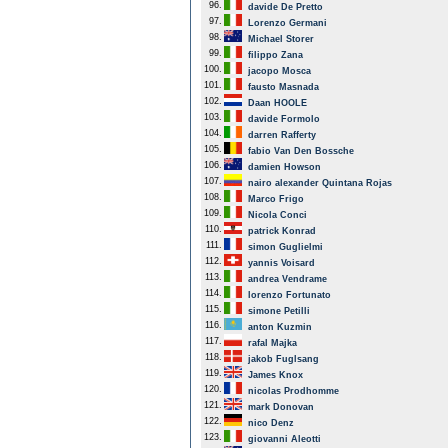
96.
davide De Pretto
97.
Lorenzo Germani
98.
Michael Storer
99.
filippo Zana
100.
jacopo Mosca
101.
fausto Masnada
102.
Daan HOOLE
103.
davide Formolo
104.
darren Rafferty
105.
fabio Van Den Bossche
106.
damien Howson
107.
nairo alexander Quintana Rojas
108.
Marco Frigo
109.
Nicola Conci
110.
patrick Konrad
111.
simon Guglielmi
112.
yannis Voisard
113.
andrea Vendrame
114.
lorenzo Fortunato
115.
simone Petilli
116.
anton Kuzmin
117.
rafal Majka
118.
jakob Fuglsang
119.
James Knox
120.
nicolas Prodhomme
121.
mark Donovan
122.
nico Denz
123.
giovanni Aleotti