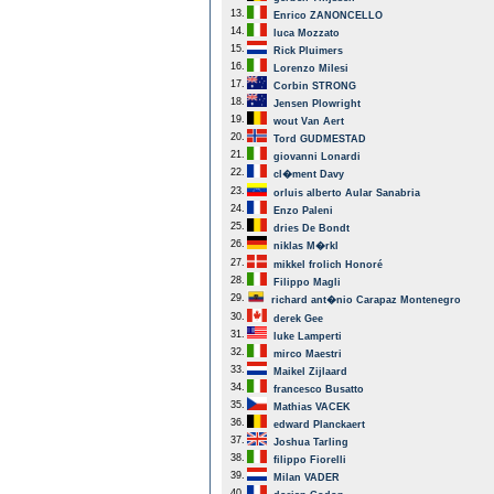
13.
Enrico ZANONCELLO
14.
luca Mozzato
15.
Rick Pluimers
16.
Lorenzo Milesi
17.
Corbin STRONG
18.
Jensen Plowright
19.
wout Van Aert
20.
Tord GUDMESTAD
21.
giovanni Lonardi
22.
cl�ment Davy
23.
orluis alberto Aular Sanabria
24.
Enzo Paleni
25.
dries De Bondt
26.
niklas M�rkl
27.
mikkel frolich Honoré
28.
Filippo Magli
29.
richard ant�nio Carapaz Montenegro
30.
derek Gee
31.
luke Lamperti
32.
mirco Maestri
33.
Maikel Zijlaard
34.
francesco Busatto
35.
Mathias VACEK
36.
edward Planckaert
37.
Joshua Tarling
38.
filippo Fiorelli
39.
Milan VADER
40.