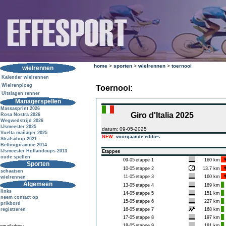
home
>
sporten
>
wielrennen
>
toernooi
wielrennen
Kalender wielrennen
Wielrenploeg
Toernooi:
Uitslagen renner
Managerspellen
Massasprint 2026
Giro d'Italia 2025
Rosa Nostra 2026
Wegwedstrijd 2026
IJsmeester 2025
datum: 09-05-2025
Vuelta mañager 2025
NEW:
voorgaande edities
Strafschop 2021
Bettingpractice 2014
IJsmeester Hollandcups 2013
Etappes
oude spellen
09-05
etappe 1
160 km
Sporten
10-05
etappe 2
13.7 km
schaatsen
11-05
etappe 3
160 km
wielrennen
Algemeen
13-05
etappe 4
189 km
links
14-05
etappe 5
151 km
neem contact op
15-05
etappe 6
227 km
prikbord
registreren
16-05
etappe 7
168 km
17-05
etappe 8
197 km
18-05
etappe 9
181 km