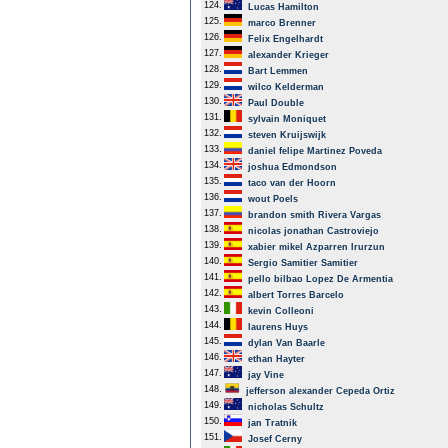
124.
Lucas Hamilton
125.
marco Brenner
126.
Felix Engelhardt
127.
alexander Krieger
128.
Bart Lemmen
129.
wilco Kelderman
130.
Paul Double
131.
sylvain Moniquet
132.
steven Kruijswijk
133.
daniel felipe Martinez Poveda
134.
joshua Edmondson
135.
taco van der Hoorn
136.
wout Poels
137.
brandon smith Rivera Vargas
138.
nicolas jonathan Castroviejo
139.
xabier mikel Azparren Irurzun
140.
Sergio Samitier Samitier
141.
pello bilbao Lopez De Armentia
142.
albert Torres Barcelo
143.
kevin Colleoni
144.
laurens Huys
145.
dylan Van Baarle
146.
ethan Hayter
147.
jay Vine
148.
jefferson alexander Cepeda Ortiz
149.
nicholas Schultz
150.
jan Tratnik
151.
Josef Cerny