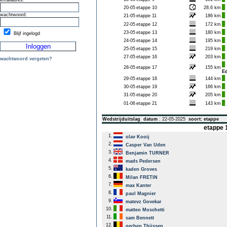
emailadres:
20-05
etappe 10
28.6 km
wachtwoord:
21-05
etappe 11
186 km
22-05
etappe 12
172 km
23-05
etappe 13
180 km
Blijf ingelogd
24-05
etappe 14
195 km
25-05
etappe 15
219 km
27-05
etappe 16
203 km
wachtwoord vergeten?
28-05
etappe 17
155 km
E
29-05
etappe 18
144 km
30-05
etappe 19
166 km
31-05
etappe 20
205 km
01-06
etappe 21
143 km
Wedstrijduitslag
datum
: 22-05-2025
soort: etappe
etappe 1
1.
olav Kooij
2.
Casper Van Uden
3.
Benjamin TURNER
4.
mads Pedersen
5.
kaden Groves
6.
Milan FRETIN
7.
max Kanter
8.
paul Magnier
9.
matevz Govekar
10.
matteo Moschetti
11.
sam Bennett
12.
gerben Thijssen