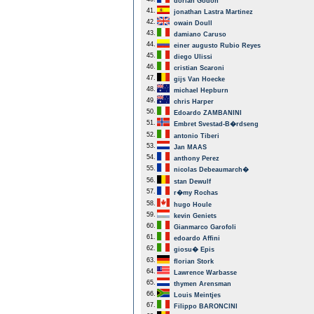
dorian Godon
41.
jonathan Lastra Martinez
42.
owain Doull
43.
damiano Caruso
44.
einer augusto Rubio Reyes
45.
diego Ulissi
46.
cristian Scaroni
47.
gijs Van Hoecke
48.
michael Hepburn
49.
chris Harper
50.
Edoardo ZAMBANINI
51.
Embret Svestad-B�rdseng
52.
antonio Tiberi
53.
Jan MAAS
54.
anthony Perez
55.
nicolas Debeaumarch�
56.
stan Dewulf
57.
r�my Rochas
58.
hugo Houle
59.
kevin Geniets
60.
Gianmarco Garofoli
61.
edoardo Affini
62.
giosu� Epis
63.
florian Stork
64.
Lawrence Warbasse
65.
thymen Arensman
66.
Louis Meintjes
67.
Filippo BARONCINI