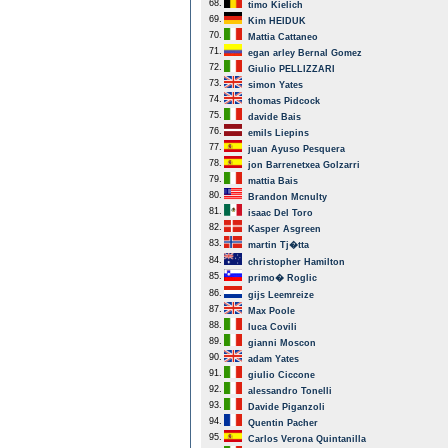
68.
timo Kielich
69.
Kim HEIDUK
70.
Mattia Cattaneo
71.
egan arley Bernal Gomez
72.
Giulio PELLIZZARI
73.
simon Yates
74.
thomas Pidcock
75.
davide Bais
76.
emils Liepins
77.
juan Ayuso Pesquera
78.
jon Barrenetxea Golzarri
79.
mattia Bais
80.
Brandon Mcnulty
81.
isaac Del Toro
82.
Kasper Asgreen
83.
martin Tj�tta
84.
christopher Hamilton
85.
primo� Roglic
86.
gijs Leemreize
87.
Max Poole
88.
luca Covili
89.
gianni Moscon
90.
adam Yates
91.
giulio Ciccone
92.
alessandro Tonelli
93.
Davide Piganzoli
94.
Quentin Pacher
95.
Carlos Verona Quintanilla