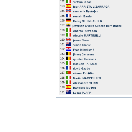
152.
stefano Oldani
153.
Igor ARRIETA LIZARRAGA
154.
sven erik Bystr�m
155.
romain Bardet
156.
Georg STEINHAUSER
157.
jefferson alveiro Cepeda Hern�ndez
158.
Andrea Pietrobon
159.
Alessio MARTINELLI
160.
james Shaw
161.
simon Clarke
162.
Fran Miholjevi?
163.
jimmy Janssens
164.
quinten Hermans
165.
Manuele TAROZZI
166.
david Gaudu
167.
afonso Eul�lio
168.
Martin MARCELLUSI
169.
Alessandro VERRE
170.
francisco Mu�oz
171.
Lucas PLAPP