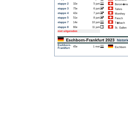
etappe 2
32e
5 juni
Berom�nst
etappe 3
75e
6 juni
Tafers
etappe 4
42e
7 juni
Monthey
etappe 5
51e
8 juni
Fiesch
etappe 7
14e
10 juni
T�bach
etappe 8
60e
11 juni
St. Gallen
niet uitgereden
Eschborn-Frankfurt 2023
histori
Eschborn-
45e
1 mei
Eschborn
Frankfurt