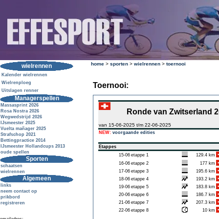
home
>
sporten
>
wielrennen
>
toernooi
wielrennen
Kalender wielrennen
Wielrenploeg
Toernooi:
Uitslagen renner
Managerspellen
Massasprint 2026
Ronde van Zwitserland 
Rosa Nostra 2026
Wegwedstrijd 2026
IJsmeester 2025
van 15-06-2025 t/m 22-06-2025
Vuelta mañager 2025
NEW:
voorgaande edities
Strafschop 2021
Bettingpractice 2014
IJsmeester Hollandcups 2013
Etappes
oude spellen
15-06
etappe 1
129.4 km
Sporten
16-06
etappe 2
177 km
schaatsen
17-06
etappe 3
195.6 km
wielrennen
Algemeen
18-06
etappe 4
193.2 km
links
19-06
etappe 5
183.8 km
neem contact op
20-06
etappe 6
186.7 km
prikbord
21-06
etappe 7
207.3 km
registreren
22-06
etappe 8
10 km