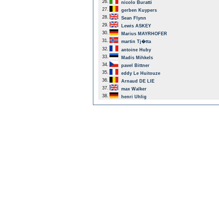
26.
nicolo Buratti
27.
gerben Kuypers
28.
Sean Flynn
29.
Lewis ASKEY
30.
Marius MAYRHOFER
31.
martin Tj�tta
32.
antoine Huby
33.
Madis Mihkels
34.
pavel Bittner
35.
eddy Le Huitouze
36.
Arnaud DE LIE
37.
max Walker
38.
henri Uhlig