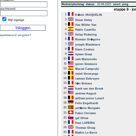
emailadres:
Wedstrijduitslag
datum
: 22-06-2025
soort: jong
wachtwoord:
etappe 8 - j
1.
K�vin VAUQUELIN
2.
Blijf ingelogd
Oscar Onley
3.
ilan Wilder Van
4.
Pablo Castrillo
5.
finlay Pickering
wachtwoord vergeten?
6.
Romain Gr�goire
7.
joseph Blackmore
8.
Ewen Costiou
9.
tijmen Graat
10.
sam Maisonobe
11.
quinn Simmons
12.
Marcel Camprubi
13.
emiel Verstrynge
14.
ramses Debruyne
15.
l�o Bisiaux
16.
frank van den Broek
17.
andrew August
18.
william junior Lecerf
19.
Felix Engelhardt
20.
ant�nio Morgado
21.
Fabio Christen
22.
gal Glivar
23.
Paul LAPEIRA
24.
Thomas Gloag
25.
Mathis Le Berre