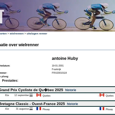
orten
>
wielrennen
>
uitslagen renner
atie over wielrenner
antoine Huby
tedatum:
19-01-2001
Frankrijk
ummer:
FRA20010119
e ploeg:
Prestaties:
rand Prix Cycliste de Qu�bec 2025
historie
61e
12 september
Quebec
-
Quebec
retagne Classic - Ouest-France 2025
historie
41e
31 augustus
Plouay
-
Plouay