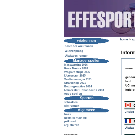
home
>
sp
wielrennen
Kalender wielrennen
Wielrenploeg
Inform
Uitslagen renner
Managerspellen
Massasprint 2026
Rosa Nostra 2026
naam:
Wegwedstrijd 2026
IJsmeester 2025
geboor
Vuelta mañager 2025
land:
Strafschop 2021
UCI n
Bettingpractice 2014
huidig
IJsmeester Hollandcups 2013
oude spellen
Sporten
schaatsen
G
wielrennen
Algemeen
uitslag
links
neem contact op
B
prikbord
registreren
Uitslag