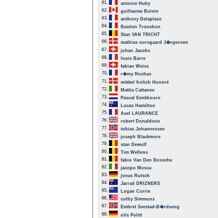
61.
antoine Huby
62.
guillaume Boivin
63.
anthony Delaplace
64.
Bastien Tronchon
65.
Stan VAN TRICHT
66.
mathias norsgaard J�rgensen
67.
johan Jacobs
68.
louis Barre
69.
fabian Weiss
70.
r�my Rochas
71.
mikkel frolich Honoré
72.
Mattia Cattaneo
73.
Pascal Eenkhoorn
74.
Lucas Hamilton
75.
Axel LAURANCE
76.
robert Donaldson
77.
tobias Johannessen
78.
joseph Blackmore
79.
stan Dewulf
80.
Tim Wellens
81.
fabio Van Den Bossche
82.
jacopo Mosca
83.
jonas Rutsch
84.
Jarrad DRIZNERS
85.
Logan Currie
86.
colby Simmons
87.
Embret Svestad-B�rdseng
88.
nils Politt