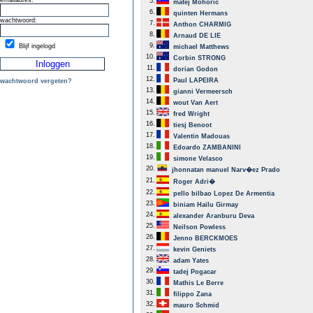
emailadres:
5.
matej Mohoric
6.
quinten Hermans
wachtwoord:
7.
Anthon CHARMIG
8.
Arnaud DE LIE
9.
Blijf ingelogd
michael Matthews
10.
Corbin STRONG
11.
dorian Godon
12.
Paul LAPEIRA
wachtwoord vergeten?
13.
gianni Vermeersch
14.
wout Van Aert
15.
fred Wright
16.
tiesj Benoot
17.
Valentin Madouas
18.
Edoardo ZAMBANINI
19.
simone Velasco
20.
jhonnatan manuel Narv�ez Prado
21.
Roger Adri�
22.
pello bilbao Lopez De Armentia
23.
biniam Hailu Girmay
24.
alexander Aranburu Deva
25.
Neilson Powless
26.
Jenno BERCKMOES
27.
kevin Geniets
28.
adam Yates
29.
tadej Pogacar
30.
Mathis Le Berre
31.
filippo Zana
32.
mauro Schmid