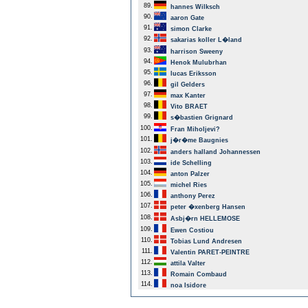
89.
hannes Wilksch
90.
aaron Gate
91.
simon Clarke
92.
sakarias koller L�land
93.
harrison Sweeny
94.
Henok Mulubrhan
95.
lucas Eriksson
96.
gil Gelders
97.
max Kanter
98.
Vito BRAET
99.
s�bastien Grignard
100.
Fran Miholjevi?
101.
j�r�me Baugnies
102.
anders halland Johannessen
103.
ide Schelling
104.
anton Palzer
105.
michel Ries
106.
anthony Perez
107.
peter �xenberg Hansen
108.
Asbj�rn HELLEMOSE
109.
Ewen Costiou
110.
Tobias Lund Andresen
111.
Valentin PARET-PEINTRE
112.
attila Valter
113.
Romain Combaud
114.
noa Isidore