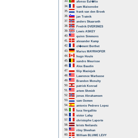
33.
afonso Eul�lio
34.
sam Maisonobe
35.
frank van den Broek
36.
jan Tratnik
37.
anders Skaarseth
38.
Fredrik DVERSNES
39.
Lewis ASKEY
40.
quinn Simmons
41.
alexander Kamp
42.
cl�ment Berthet
43.
Marius MAYRHOFER
44.
hugo Houle
45.
xandro Meurisse
46.
Alex Baudin
47.
filip Maciejuk
48.
Lawrence Warbasse
49.
Brandon Mcnulty
50.
patrick Konrad
51.
artem Shmidt
52.
jonas Abrahamsen
53.
sam Oomen
54.
antonio Pedrero Lopez
55.
luca Vergallito
56.
victor Lafay
57.
christophe Laporte
58.
krists Neilands
59.
riley Sheehan
60.
William BLUME LEVY